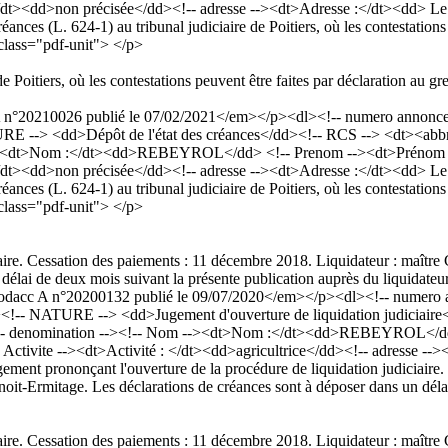
: </dt><dd>non précisée</dd><!-- adresse --><dt>Adresse :</dt><dd> 
ces (L. 624-1) au tribunal judiciaire de Poitiers, où les contestations 
class="pdf-unit"> </p>
 de Poitiers, où les contestations peuvent être faites par déclaration au 
20210026 publié le 07/02/2021</em></p><dl><!-- numero annonce --
 --> <dd>Dépôt de l'état des créances</dd><!-- RCS --> <dt><abbr 
--><dt>Nom :</dt><dd>REBEYROL</dd> <!-- Prenom --><dt>Prénom :<
: </dt><dd>non précisée</dd><!-- adresse --><dt>Adresse :</dt><dd> 
ces (L. 624-1) au tribunal judiciaire de Poitiers, où les contestations 
class="pdf-unit"> </p>
iaire. Cessation des paiements : 11 décembre 2018. Liquidateur : maîtr
 délai de deux mois suivant la présente publication auprès du liquidate
acc A n°20200132 publié le 09/07/2020</em></p><dl><!-- numero an
!-- NATURE --> <dd>Jugement d'ouverture de liquidation judiciaire<
<!-- denomination --><!-- Nom --><dt>Nom :</dt><dd>REBEYROL</d
-- Activite --><dt>Activité : </dt><dd>agricultrice</dd><!-- adresse 
t prononçant l'ouverture de la procédure de liquidation judiciaire. C
t-Ermitage. Les déclarations de créances sont à déposer dans un délai 
iaire. Cessation des paiements : 11 décembre 2018. Liquidateur : maîtr