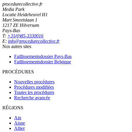
procedurecollective.fr
Media Park
Locatie Heideheuvel H1
Mart Smeetslaan 1
1217 ZE Hilversum
Pays-Bas
T:
+31(0)85-3330016
E:
info@procedurecollective.fr
Nos autres sites
Faillissementsdossier
Pays-Bas
Faillissementsdossier
Belgique
PROCÉDURES
Nouvelles procédures
Procédures modifiées
Toutes les procédures
Recherche avancée
RÉGIONS
Ain
Aisne
Allier