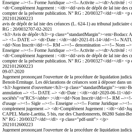
Enseigne --><!-- Forme Juridique --><!-- Activite --><dt>Activité 
<dt>Complément Jugement : </dt><dd>avis de dépôt de lal iste des créan
compter de la présente publication. N° RG : 20/00327</dd></dl> <p 
2021012600223
avis de dépôt de lal iste des créances (L. 624-1) au tribunal judiciaire
RG : 20/00327
07-02-2021
<h3>Avis de dépôt</h3><p class="standardMargin"><em>Bodacc A n°
--> <!-- DATE --> <dt>Date : </dt><dd>2021-01-14</dd><!-- NATURE
<dd>Non Inscrit</dd><!-- RM --><!-- denomination --><!-- Nom 
Enseigne --><!-- Forme Juridique --><!-- Activite --><dt>Activité 
<dt>Complément Jugement : </dt><dd>avis de dépôt de lal iste des créan
compter de la présente publication. N° RG : 20/00327</dd></dl> <p 
2021012600223
09-07-2020
Jugement prononçant l'ouverture de la procédure de liquidation judic
Benoit-Ermitage. Les déclarations de créances sont à déposer dans un
<h3>Jugement d'ouverture</h3><p class="standardMargin"><em>Bod
annulation --> <!-- DATE --> <dt>Date : </dt><dd>2020-06-11</dd><
sociétés">n°RCS</abbr> :</dt><dd>Non Inscrit</dd><!-- RM -->
d'usage --><!-- Sigle --><!-- Enseigne --><!-- Forme Juridique --><!
complement jugement --> <dt>Complément Jugement : </dt><dd>Jugemen
CAPEL Marie-Laetitia, 5 bis, rue des Chardonnerets, 86280 Saint-Benoi
N° RG : 20/00327</dd></dl> <p class="pdf-unit"> </p>
2021012600223
Jugement prononçant l'ouverture de la procédure de liquidation judic