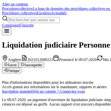
Aller au contenu
Procedure
collective
La base de données des procédures collectives en
Procédures collectives
Enchères
Actualités
Connexion
S'inscrire
Liquidation judiciaire
Personne
Angliers
2021012600223
Prononcé le 09-07-2020
Mis à
Suivre
Sauvegarder
Partager
Plus d'informations disponibles pour les utilisateurs inscrits
Accès gratuit aux informations sur le mandataire, rapports et alertes
Inscription gratuite
Déjà un compte ? Connectez-vous
Le 09-07-2020, un jugement d'ouverture de liquidation judiciaire simp
créances est déposé au greffe. Aucun rapport n'est (encore) disponible