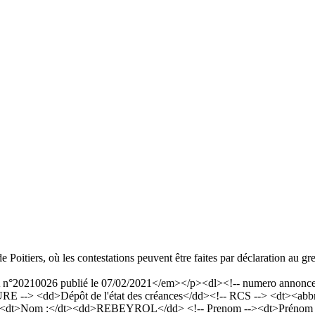
 de Poitiers, où les contestations peuvent être faites par déclaration au 
20210026 publié le 07/02/2021</em></p><dl><!-- numero annonce --
 --> <dd>Dépôt de l'état des créances</dd><!-- RCS --> <dt><abbr 
--><dt>Nom :</dt><dd>REBEYROL</dd> <!-- Prenom --><dt>Prénom :<