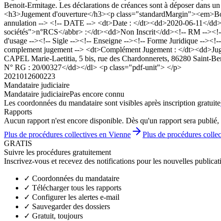
Benoit-Ermitage. Les déclarations de créances sont à déposer dans un
<h3>Jugement d'ouverture</h3><p class="standardMargin"><em>Bod
annulation --> <!-- DATE --> <dt>Date : </dt><dd>2020-06-11</dd><
sociétés">n°RCS</abbr> :</dt><dd>Non Inscrit</dd><!-- RM -->
d'usage --><!-- Sigle --><!-- Enseigne --><!-- Forme Juridique --><!
complement jugement --> <dt>Complément Jugement : </dt><dd>Jugemen
CAPEL Marie-Laetitia, 5 bis, rue des Chardonnerets, 86280 Saint-Benoi
N° RG : 20/00327</dd></dl> <p class="pdf-unit"> </p>
2021012600223
Mandataire judiciaire
Mandataire judiciaire
Pas encore connu
Les coordonnées du mandataire sont visibles après inscription gratuite
Rapports
Aucun rapport n'est encore disponible. Dès qu'un rapport sera publié, 
Plus de procédures collectives en Vienne
Plus de procédures collec
GRATIS
Suivre les procédures gratuitement
Inscrivez-vous et recevez des notifications pour les nouvelles publicat
✓
Coordonnées du mandataire
✓
Télécharger tous les rapports
✓
Configurer les alertes e-mail
✓
Sauvegarder des dossiers
✓
Gratuit, toujours