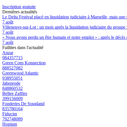
Inscription gratuite
Dernières actualités
Le Delta Festival placé en liquidation judiciaire à Marseille, mais une 
7 août
Villeneuve-sur-Lot : un mois après la liquidation judiciaire du groupe 
7 août
« Nous avons perdu un être humain et notre emploi » : après le décès de
7 août
Faillites dans l'actualité
Anzar
984357715
Green Corp Konnection
888527082
Greenwood Atlantic
938955051
Jabeprode
848860532
Bellee Zaffiro
399156009
Fonderies De Sougland
835780164
Fiducim
792748089
Hopium