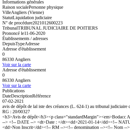
Informations générales
Raison sociale
Personne physique
Ville
Angliers (Vienne)
Statut
Liquidation judiciaire
N° de procédure
2021012600223
Tribunal
TRIBUNAL JUDICIAIRE DE POITIERS
Prononcé le
11-06-2020
Établissements / adresses
Depuis
Type
Adresse
Adresse d'établissement
0
86330 Angliers
Voir sur la carte
Adresse d'établissement
0
86330 Angliers
Voir sur la carte
Publications
Date
Description
Référence
07-02-2021
avis de dépôt de lal iste des créances (L. 624-1) au tribunal judiciaire
RG : 20/00327
<h3>Avis de dépôt</h3><p class="standardMargin"><em>Bodacc A n°
--> <!-- DATE --> <dt>Date : </dt><dd>2021-01-14</dd><!-- NATURE
<dd>Non Inscrit</dd><!-- RM --><!-- denomination --><!-- Nom 