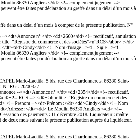
Le Moulin 86330 Angliers </dd> <!-- complement jugement -->
peuvent être faites par déclaration au greffe dans un délai d’un mois à
greffe dans un délai d’un mois à compter de la présente publication. N°
><dt>Annonce n° </dt><dd>2660</dd><!-- rectificatif, annulation
title="Registre du commerce et des sociétés">n°RCS</abbr> :</dt>
/dt><dd>Cindy</dd><!-- Nom d'usage --><!-- Sigle --><!--
Le Moulin 86330 Angliers </dd> <!-- complement jugement -->
peuvent être faites par déclaration au greffe dans un délai d’un mois à
e CAPEL Marie-Laetitia, 5 bis, rue des Chardonnerets, 86280 Saint-
ur. N° RG : 20/00327
nonce --><dt>Annonce n° </dt><dd>2354</dd><!-- rectificatif,
/dd><!-- RCS --> <dt><abbr title="Registre du commerce et des
d> <!-- Prenom --><dt>Prénom :</dt><dd>Cindy</dd><!-- Nom
--><dt>Adresse :</dt><dd> Le Moulin 86330 Angliers </dd> <!--
essation des paiements : 11 décembre 2018. Liquidateur : maître
de deux mois suivant la présente publication auprès du liquidateur.
e CAPEL Marie-Laetitia, 5 bis, rue des Chardonnerets, 86280 Saint-