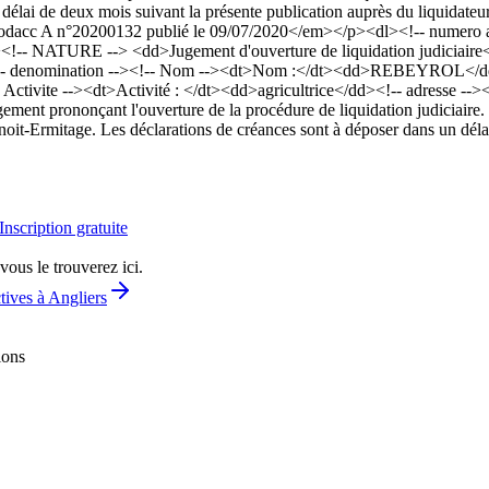
 délai de deux mois suivant la présente publication auprès du liquidate
acc A n°20200132 publié le 09/07/2020</em></p><dl><!-- numero an
!-- NATURE --> <dd>Jugement d'ouverture de liquidation judiciaire<
<!-- denomination --><!-- Nom --><dt>Nom :</dt><dd>REBEYROL</d
-- Activite --><dt>Activité : </dt><dd>agricultrice</dd><!-- adresse 
t prononçant l'ouverture de la procédure de liquidation judiciaire. C
t-Ermitage. Les déclarations de créances sont à déposer dans un délai 
Inscription gratuite
vous le trouverez ici.
tives à Angliers
ions