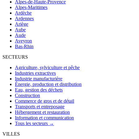
Alpes-de-Haute-Provence
Alpes-Maritimes
Ardèche
Ardennes
Ariège
Aube
Aude
Aveyron
Bas-Rhin
SECTEURS
Agriculture, sylviculture et pêche
Industries extractives
Industrie manufacturière
Énergie, production et distribution
Eau, gestion des déchets
Construction
Commerce de gros et de détail
Transports et entreposage
Hébergement et restauration
Information et communication
Tous les secteurs →
VILLES