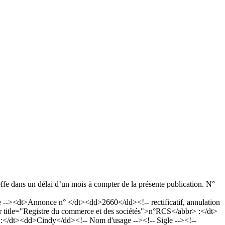
greffe dans un délai d’un mois à compter de la présente publication. N°
><dt>Annonce n° </dt><dd>2660</dd><!-- rectificatif, annulation
title="Registre du commerce et des sociétés">n°RCS</abbr> :</dt>
/dt><dd>Cindy</dd><!-- Nom d'usage --><!-- Sigle --><!--