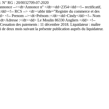
ur. N° RG : 20/00327
09-07-2020
nonce --><dt>Annonce n° </dt><dd>2354</dd><!-- rectificatif,
/dd><!-- RCS --> <dt><abbr title="Registre du commerce et des
d> <!-- Prenom --><dt>Prénom :</dt><dd>Cindy</dd><!-- Nom
--><dt>Adresse :</dt><dd> Le Moulin 86330 Angliers </dd> <!--
essation des paiements : 11 décembre 2018. Liquidateur : maître
de deux mois suivant la présente publication auprès du liquidateur.