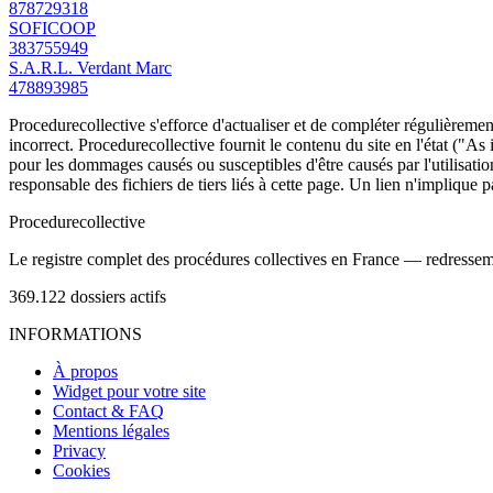
878729318
SOFICOOP
383755949
S.A.R.L. Verdant Marc
478893985
Procedurecollective s'efforce d'actualiser et de compléter régulièrement
incorrect. Procedurecollective fournit le contenu du site en l'état ("As
pour les dommages causés ou susceptibles d'être causés par l'utilisation
responsable des fichiers de tiers liés à cette page. Un lien n'implique p
Procedure
collective
Le registre complet des procédures collectives en France — redressemen
369.122
dossiers actifs
INFORMATIONS
À propos
Widget pour votre site
Contact & FAQ
Mentions légales
Privacy
Cookies