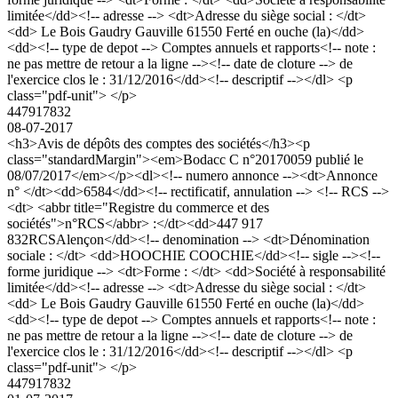
limitée</dd><!-- adresse --> <dt>Adresse du siège social : </dt>
<dd> Le Bois Gaudry Gauville 61550 Ferté en ouche (la)</dd>
<dd><!-- type de depot --> Comptes annuels et rapports<!-- note :
ne pas mettre de retour a la ligne --><!-- date de cloture --> de
l'exercice clos le : 31/12/2016</dd><!-- descriptif --></dl> <p
class="pdf-unit"> </p>
447917832
08-07-2017
<h3>Avis de dépôts des comptes des sociétés</h3><p
class="standardMargin"><em>Bodacc C n°20170059 publié le
08/07/2017</em></p><dl><!-- numero annonce --><dt>Annonce
n° </dt><dd>6584</dd><!-- rectificatif, annulation --> <!-- RCS -->
<dt> <abbr title="Registre du commerce et des
sociétés">n°RCS</abbr> :</dt><dd>447 917
832RCSAlençon</dd><!-- denomination --> <dt>Dénomination
sociale : </dt> <dd>HOOCHIE COOCHIE</dd><!-- sigle --><!--
forme juridique --> <dt>Forme : </dt> <dd>Société à responsabilité
limitée</dd><!-- adresse --> <dt>Adresse du siège social : </dt>
<dd> Le Bois Gaudry Gauville 61550 Ferté en ouche (la)</dd>
<dd><!-- type de depot --> Comptes annuels et rapports<!-- note :
ne pas mettre de retour a la ligne --><!-- date de cloture --> de
l'exercice clos le : 31/12/2016</dd><!-- descriptif --></dl> <p
class="pdf-unit"> </p>
447917832