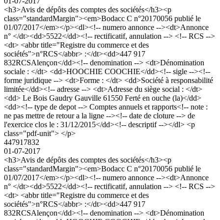
01-07-2017
<h3>Avis de dépôts des comptes des sociétés</h3><p
class="standardMargin"><em>Bodacc C n°20170056 publié le
01/07/2017</em></p><dl><!-- numero annonce --><dt>Annonce
n° </dt><dd>5522</dd><!-- rectificatif, annulation --> <!-- RCS -->
<dt> <abbr title="Registre du commerce et des
sociétés">n°RCS</abbr> :</dt><dd>447 917
832RCSAlençon</dd><!-- denomination --> <dt>Dénomination
sociale : </dt> <dd>HOOCHIE COOCHIE</dd><!-- sigle --><!--
forme juridique --> <dt>Forme : </dt> <dd>Société à responsabilité
limitée</dd><!-- adresse --> <dt>Adresse du siège social : </dt>
<dd> Le Bois Gaudry Gauville 61550 Ferté en ouche (la)</dd>
<dd><!-- type de depot --> Comptes annuels et rapports<!-- note :
ne pas mettre de retour a la ligne --><!-- date de cloture --> de
l'exercice clos le : 31/12/2015</dd><!-- descriptif --></dl> <p
class="pdf-unit"> </p>
447917832
01-07-2017
<h3>Avis de dépôts des comptes des sociétés</h3><p
class="standardMargin"><em>Bodacc C n°20170056 publié le
01/07/2017</em></p><dl><!-- numero annonce --><dt>Annonce
n° </dt><dd>5522</dd><!-- rectificatif, annulation --> <!-- RCS -->
<dt> <abbr title="Registre du commerce et des
sociétés">n°RCS</abbr> :</dt><dd>447 917
832RCSAlençon</dd><!-- denomination --> <dt>Dénomination