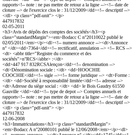
rapports<!-- note : ne pas mettre de retour a la ligne --><!-- date de
cloture --> de l'exercice clos le : 31/12/2009</dd><!-- descriptif -->
</dl> <p class="pdf-unit"> </p>
447917832
02-05-2011
<h3>Avis de dépôts des comptes des sociétés</h3><p
class="standardMargin"><em>Bodacc C n°20110022 publié le
02/05/2011</em></p><dl><!-- numero annonce --><dt>Annonce
n° </dt><dd>7364</dd><!-- rectificatif, annulation --> <!-- RCS -->
<dt> <abbr title="Registre du commerce et des
sociétés">n°RCS</abbr> :</dt>
<dd>447 917 832RCSAlençon</dd><!-- denomination -->
<dt>Dénomination sociale : </dt> <dd>HOOCHIE
COOCHIE</dd><!-- sigle --><!-- forme juridique --> <dt>Forme :
</dt> <dd>Société à responsabilité limitée</dd><!-- adresse -->
<dt>Adresse du siège social : </dt> <dd> le Bois Gaudry 61550
Gauville </dd><dd><!-- type de depot --> Comptes annuels et
rapports<!-- note : ne pas mettre de retour a la ligne --><!-- date de
cloture --> de l'exercice clos le : 31/12/2009</dd><!-- descriptif -->
</dl> <p class="pdf-unit"> </p>
447917832
12-06-2008
<h3>Immatriculations</h3><p class="standardMargin">
<em>Bodacc A n°20080101 publié le 12/06/2008</em></p><dl>
<!-- numero annonce --><dt>Annonce n° </dt><dd>1745</dd><!--