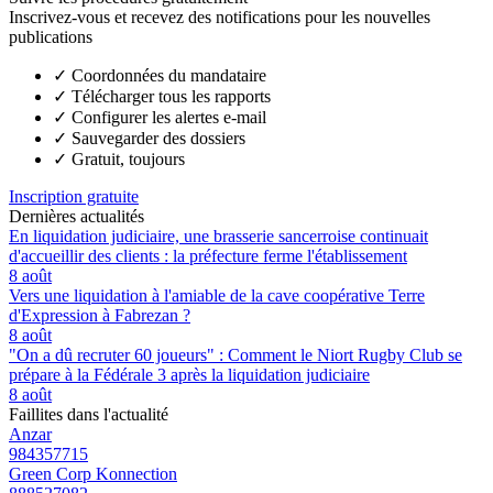
Inscrivez-vous et recevez des notifications pour les nouvelles
publications
✓
Coordonnées du mandataire
✓
Télécharger tous les rapports
✓
Configurer les alertes e-mail
✓
Sauvegarder des dossiers
✓
Gratuit, toujours
Inscription gratuite
Dernières actualités
En liquidation judiciaire, une brasserie sancerroise continuait
d'accueillir des clients : la préfecture ferme l'établissement
8 août
Vers une liquidation à l'amiable de la cave coopérative Terre
d'Expression à Fabrezan ?
8 août
"On a dû recruter 60 joueurs" : Comment le Niort Rugby Club se
prépare à la Fédérale 3 après la liquidation judiciaire
8 août
Faillites dans l'actualité
Anzar
984357715
Green Corp Konnection