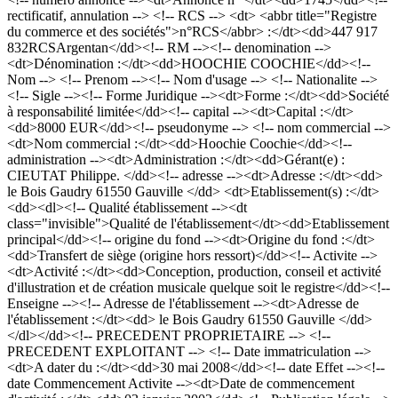
rectificatif, annulation --> <!-- RCS --> <dt> <abbr title="Registre
du commerce et des sociétés">n°RCS</abbr> :</dt><dd>447 917
832RCSArgentan</dd><!-- RM --><!-- denomination -->
<dt>Dénomination :</dt><dd>HOOCHIE COOCHIE</dd><!--
Nom --> <!-- Prenom --><!-- Nom d'usage --> <!-- Nationalite -->
<!-- Sigle --><!-- Forme Juridique --><dt>Forme :</dt><dd>Société
à responsabilité limitée</dd><!-- capital --><dt>Capital :</dt>
<dd>8000 EUR</dd><!-- pseudonyme --> <!-- nom commercial -->
<dt>Nom commercial :</dt><dd>Hoochie Coochie</dd><!--
administration --><dt>Administration :</dt><dd>Gérant(e) :
CIEUTAT Philippe. </dd><!-- adresse --><dt>Adresse :</dt><dd>
le Bois Gaudry 61550 Gauville </dd> <dt>Etablissement(s) :</dt>
<dd><dl><!-- Qualité établissement --><dt
class="invisible">Qualité de l'établissement</dt><dd>Etablissement
principal</dd><!-- origine du fond --><dt>Origine du fond :</dt>
<dd>Transfert de siège (origine hors ressort)</dd><!-- Activite -->
<dt>Activité :</dt><dd>Conception, production, conseil et activité
d'illustration et de création musicale quelque soit le registre</dd><!--
Enseigne --><!-- Adresse de l'établissement --><dt>Adresse de
l'établissement :</dt><dd> le Bois Gaudry 61550 Gauville </dd>
</dl></dd><!-- PRECEDENT PROPRIETAIRE --> <!--
PRECEDENT EXPLOITANT --> <!-- Date immatriculation -->
<dt>A dater du :</dt><dd>30 mai 2008</dd><!-- date Effet --><!--
date Commencement Activite --><dt>Date de commencement