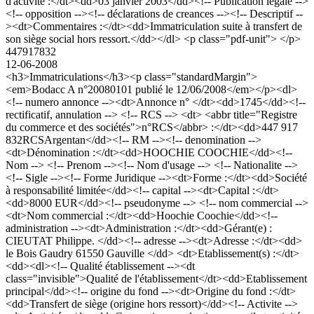
d'activité :</dt><dd>03 janvier 2003</dd><!-- Publication légale -->
<!-- opposition --><!-- déclarations de creances --><!-- Descriptif --
><dt>Commentaires :</dt><dd>Immatriculation suite à transfert de
son siège social hors ressort.</dd></dl> <p class="pdf-unit"> </p>
447917832
12-06-2008
<h3>Immatriculations</h3><p class="standardMargin">
<em>Bodacc A n°20080101 publié le 12/06/2008</em></p><dl>
<!-- numero annonce --><dt>Annonce n° </dt><dd>1745</dd><!--
rectificatif, annulation --> <!-- RCS --> <dt> <abbr title="Registre
du commerce et des sociétés">n°RCS</abbr> :</dt><dd>447 917
832RCSArgentan</dd><!-- RM --><!-- denomination -->
<dt>Dénomination :</dt><dd>HOOCHIE COOCHIE</dd><!--
Nom --> <!-- Prenom --><!-- Nom d'usage --> <!-- Nationalite -->
<!-- Sigle --><!-- Forme Juridique --><dt>Forme :</dt><dd>Société
à responsabilité limitée</dd><!-- capital --><dt>Capital :</dt>
<dd>8000 EUR</dd><!-- pseudonyme --> <!-- nom commercial -->
<dt>Nom commercial :</dt><dd>Hoochie Coochie</dd><!--
administration --><dt>Administration :</dt><dd>Gérant(e) :
CIEUTAT Philippe. </dd><!-- adresse --><dt>Adresse :</dt><dd>
le Bois Gaudry 61550 Gauville </dd> <dt>Etablissement(s) :</dt>
<dd><dl><!-- Qualité établissement --><dt
class="invisible">Qualité de l'établissement</dt><dd>Etablissement
principal</dd><!-- origine du fond --><dt>Origine du fond :</dt>
<dd>Transfert de siège (origine hors ressort)</dd><!-- Activite -->