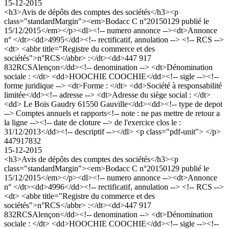
15-12-2015
<h3>Avis de dépôts des comptes des sociétés</h3><p
class="standardMargin"><em>Bodacc C n°20150129 publié le
15/12/2015</em></p><dl><!-- numero annonce --><dt>Annonce
n° </dt><dd>4995</dd><!-- rectificatif, annulation --> <!-- RCS -->
<dt> <abbr title="Registre du commerce et des
sociétés">n°RCS</abbr> :</dt><dd>447 917
832RCSAlençon</dd><!-- denomination --> <dt>Dénomination
sociale : </dt> <dd>HOOCHIE COOCHIE</dd><!-- sigle --><!--
forme juridique --> <dt>Forme : </dt> <dd>Société à responsabilité
limitée</dd><!-- adresse --> <dt>Adresse du siège social : </dt>
<dd> Le Bois Gaudry 61550 Gauville</dd><dd><!-- type de depot
--> Comptes annuels et rapports<!-- note : ne pas mettre de retour a
la ligne --><!-- date de cloture --> de l'exercice clos le :
31/12/2013</dd><!-- descriptif --></dl> <p class="pdf-unit"> </p>
447917832
15-12-2015
<h3>Avis de dépôts des comptes des sociétés</h3><p
class="standardMargin"><em>Bodacc C n°20150129 publié le
15/12/2015</em></p><dl><!-- numero annonce --><dt>Annonce
n° </dt><dd>4996</dd><!-- rectificatif, annulation --> <!-- RCS -->
<dt> <abbr title="Registre du commerce et des
sociétés">n°RCS</abbr> :</dt><dd>447 917
832RCSAlençon</dd><!-- denomination --> <dt>Dénomination
sociale : </dt> <dd>HOOCHIE COOCHIE</dd><!-- sigle --><!--