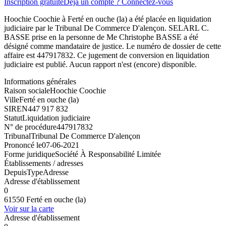
Inscription gratuite
Déjà un compte ? Connectez-vous
Hoochie Coochie à Ferté en ouche (la) a été placée en liquidation
judiciaire par le Tribunal De Commerce D'alençon. SELARL C.
BASSE prise en la personne de Me Christophe BASSE a été
désigné comme mandataire de justice. Le numéro de dossier de cette
affaire est 447917832. Ce jugement de conversion en liquidation
judiciaire est publié. Aucun rapport n'est (encore) disponible.
Informations générales
Raison sociale
Hoochie Coochie
Ville
Ferté en ouche (la)
SIREN
447 917 832
Statut
Liquidation judiciaire
N° de procédure
447917832
Tribunal
Tribunal De Commerce D'alençon
Prononcé le
07-06-2021
Forme juridique
Société À Responsabilité Limitée
Établissements / adresses
Depuis
Type
Adresse
Adresse d'établissement
0
61550 Ferté en ouche (la)
Voir sur la carte
Adresse d'établissement