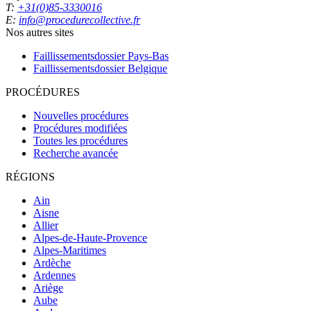
T:
+31(0)85-3330016
E:
info@procedurecollective.fr
Nos autres sites
Faillissementsdossier
Pays-Bas
Faillissementsdossier
Belgique
PROCÉDURES
Nouvelles procédures
Procédures modifiées
Toutes les procédures
Recherche avancée
RÉGIONS
Ain
Aisne
Allier
Alpes-de-Haute-Provence
Alpes-Maritimes
Ardèche
Ardennes
Ariège
Aube