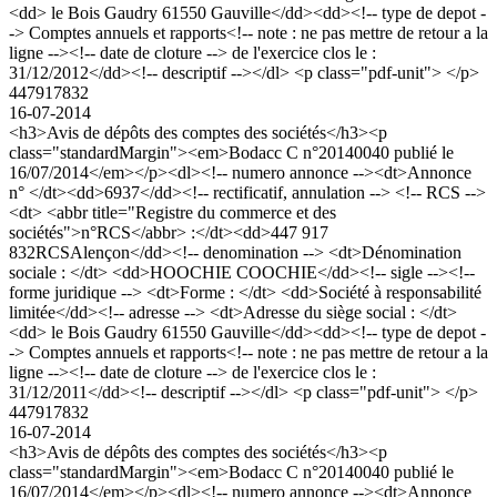
<dd> le Bois Gaudry 61550 Gauville</dd><dd><!-- type de depot -
-> Comptes annuels et rapports<!-- note : ne pas mettre de retour a la
ligne --><!-- date de cloture --> de l'exercice clos le :
31/12/2012</dd><!-- descriptif --></dl> <p class="pdf-unit"> </p>
447917832
16-07-2014
<h3>Avis de dépôts des comptes des sociétés</h3><p
class="standardMargin"><em>Bodacc C n°20140040 publié le
16/07/2014</em></p><dl><!-- numero annonce --><dt>Annonce
n° </dt><dd>6937</dd><!-- rectificatif, annulation --> <!-- RCS -->
<dt> <abbr title="Registre du commerce et des
sociétés">n°RCS</abbr> :</dt><dd>447 917
832RCSAlençon</dd><!-- denomination --> <dt>Dénomination
sociale : </dt> <dd>HOOCHIE COOCHIE</dd><!-- sigle --><!--
forme juridique --> <dt>Forme : </dt> <dd>Société à responsabilité
limitée</dd><!-- adresse --> <dt>Adresse du siège social : </dt>
<dd> le Bois Gaudry 61550 Gauville</dd><dd><!-- type de depot -
-> Comptes annuels et rapports<!-- note : ne pas mettre de retour a la
ligne --><!-- date de cloture --> de l'exercice clos le :
31/12/2011</dd><!-- descriptif --></dl> <p class="pdf-unit"> </p>
447917832
16-07-2014
<h3>Avis de dépôts des comptes des sociétés</h3><p
class="standardMargin"><em>Bodacc C n°20140040 publié le
16/07/2014</em></p><dl><!-- numero annonce --><dt>Annonce