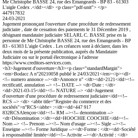
Me Christophe BASSE 24, rue des Emangeards - BP 83 - 61303
L'aigle Cedex .</dd></dl> <p class="pdf-unit"> </p>
447917832
24-03-2021
Jugement prononçant l'ouverture d'une procédure de redressement
judiciaire , date de cessation des paiements le 31 Décembre 2019 ,
désignant mandataire judiciaire SELARL C. BASSE prise en la
personne de Me Christophe BASSE 24, rue des Emangeards - BP
83 - 61303 L'aigle Cedex . Les créances sont à déclarer, dans les
deux mois de la présente publication, auprès du Mandataire
Judiciaire ou sur le portail électronique à l'adresse
https://www.creditors-services.com.
<h3>Jugement d'ouverture</h3><p class="standardMargin">
<em>Bodacc A n°20210058 publié le 24/03/2021</em></p><dl>
<!-- numero annonce --><dt>Annonce n° </dt><dd>2121</dd><!--
rectificatif, annulation --> <!-- DATE --> <dt>Date : </dt>
<dd>2021-03-15</dd><!-- NATURE --> <dd>Jugement
d'ouverture d'une procédure de redressement judiciaire</dd><!--
RCS --> <dt> <abbr title="Registre du commerce et des
sociétés">n°RCS</abbr> :</dt><dd>447 917
832RCSAlençon</dd><!-- RM --><!-- denomination -->
<dt>Dénomination :</dt><dd>HOOCHIE COOCHIE</dd><!--
Nom --> <!-- Prenom --><!-- Nom d'usage --><!-- Sigle --><!--
Enseigne --><!-- Forme Juridique --><dt>Forme : </dt><dd>Société
à responsabilité limitée</dd><!-- Activite --><dt>Activité : </dt>