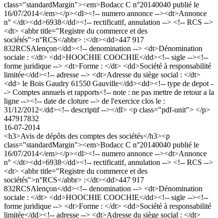
class="standardMargin"><em>Bodacc C n°20140040 publié le
16/07/2014</em></p><dl><!-- numero annonce --><dt>Annonce
n° </dt><dd>6938</dd><!-- rectificatif, annulation --> <!-- RCS -->
<dt> <abbr title="Registre du commerce et des
sociétés">n°RCS</abbr> :</dt><dd>447 917
832RCSAlençon</dd><!-- denomination --> <dt>Dénomination
sociale : </dt> <dd>HOOCHIE COOCHIE</dd><!-- sigle --><!--
forme juridique --> <dt>Forme : </dt> <dd>Société à responsabilité
limitée</dd><!-- adresse --> <dt>Adresse du siège social : </dt>
<dd> le Bois Gaudry 61550 Gauville</dd><dd><!-- type de depot -
-> Comptes annuels et rapports<!-- note : ne pas mettre de retour a la
ligne --><!-- date de cloture --> de l'exercice clos le :
31/12/2012</dd><!-- descriptif --></dl> <p class="pdf-unit"> </p>
447917832
16-07-2014
<h3>Avis de dépôts des comptes des sociétés</h3><p
class="standardMargin"><em>Bodacc C n°20140040 publié le
16/07/2014</em></p><dl><!-- numero annonce --><dt>Annonce
n° </dt><dd>6938</dd><!-- rectificatif, annulation --> <!-- RCS -->
<dt> <abbr title="Registre du commerce et des
sociétés">n°RCS</abbr> :</dt><dd>447 917
832RCSAlençon</dd><!-- denomination --> <dt>Dénomination
sociale : </dt> <dd>HOOCHIE COOCHIE</dd><!-- sigle --><!--
forme juridique --> <dt>Forme : </dt> <dd>Société à responsabilité
limitée</dd><!-- adresse --> <dt>Adresse du siège social : </dt>