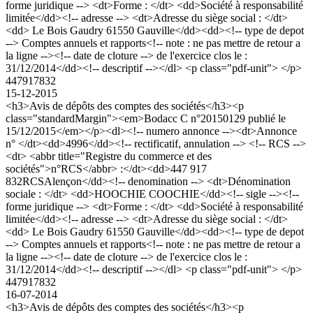
forme juridique --> <dt>Forme : </dt> <dd>Société à responsabilité
limitée</dd><!-- adresse --> <dt>Adresse du siège social : </dt>
<dd> Le Bois Gaudry 61550 Gauville</dd><dd><!-- type de depot
--> Comptes annuels et rapports<!-- note : ne pas mettre de retour a
la ligne --><!-- date de cloture --> de l'exercice clos le :
31/12/2014</dd><!-- descriptif --></dl> <p class="pdf-unit"> </p>
447917832
15-12-2015
<h3>Avis de dépôts des comptes des sociétés</h3><p
class="standardMargin"><em>Bodacc C n°20150129 publié le
15/12/2015</em></p><dl><!-- numero annonce --><dt>Annonce
n° </dt><dd>4996</dd><!-- rectificatif, annulation --> <!-- RCS -->
<dt> <abbr title="Registre du commerce et des
sociétés">n°RCS</abbr> :</dt><dd>447 917
832RCSAlençon</dd><!-- denomination --> <dt>Dénomination
sociale : </dt> <dd>HOOCHIE COOCHIE</dd><!-- sigle --><!--
forme juridique --> <dt>Forme : </dt> <dd>Société à responsabilité
limitée</dd><!-- adresse --> <dt>Adresse du siège social : </dt>
<dd> Le Bois Gaudry 61550 Gauville</dd><dd><!-- type de depot
--> Comptes annuels et rapports<!-- note : ne pas mettre de retour a
la ligne --><!-- date de cloture --> de l'exercice clos le :
31/12/2014</dd><!-- descriptif --></dl> <p class="pdf-unit"> </p>
447917832
16-07-2014
<h3>Avis de dépôts des comptes des sociétés</h3><p