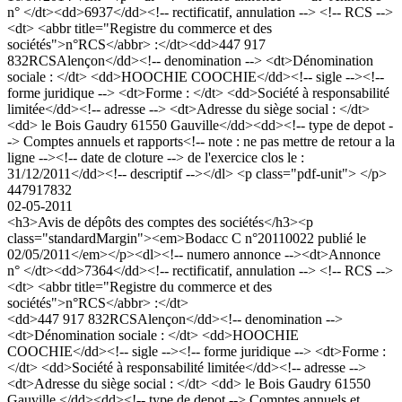
n° </dt><dd>6937</dd><!-- rectificatif, annulation --> <!-- RCS -->
<dt> <abbr title="Registre du commerce et des
sociétés">n°RCS</abbr> :</dt><dd>447 917
832RCSAlençon</dd><!-- denomination --> <dt>Dénomination
sociale : </dt> <dd>HOOCHIE COOCHIE</dd><!-- sigle --><!--
forme juridique --> <dt>Forme : </dt> <dd>Société à responsabilité
limitée</dd><!-- adresse --> <dt>Adresse du siège social : </dt>
<dd> le Bois Gaudry 61550 Gauville</dd><dd><!-- type de depot -
-> Comptes annuels et rapports<!-- note : ne pas mettre de retour a la
ligne --><!-- date de cloture --> de l'exercice clos le :
31/12/2011</dd><!-- descriptif --></dl> <p class="pdf-unit"> </p>
447917832
02-05-2011
<h3>Avis de dépôts des comptes des sociétés</h3><p
class="standardMargin"><em>Bodacc C n°20110022 publié le
02/05/2011</em></p><dl><!-- numero annonce --><dt>Annonce
n° </dt><dd>7364</dd><!-- rectificatif, annulation --> <!-- RCS -->
<dt> <abbr title="Registre du commerce et des
sociétés">n°RCS</abbr> :</dt>
<dd>447 917 832RCSAlençon</dd><!-- denomination -->
<dt>Dénomination sociale : </dt> <dd>HOOCHIE
COOCHIE</dd><!-- sigle --><!-- forme juridique --> <dt>Forme :
</dt> <dd>Société à responsabilité limitée</dd><!-- adresse -->
<dt>Adresse du siège social : </dt> <dd> le Bois Gaudry 61550
Gauville </dd><dd><!-- type de depot --> Comptes annuels et