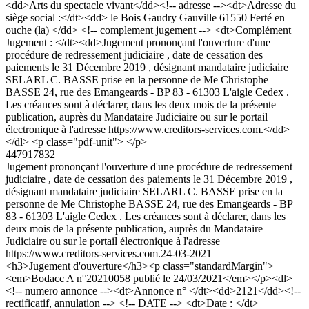
<dd>Arts du spectacle vivant</dd><!-- adresse --><dt>Adresse du
siège social :</dt><dd> le Bois Gaudry Gauville 61550 Ferté en
ouche (la) </dd> <!-- complement jugement --> <dt>Complément
Jugement : </dt><dd>Jugement prononçant l'ouverture d'une
procédure de redressement judiciaire , date de cessation des
paiements le 31 Décembre 2019 , désignant mandataire judiciaire
SELARL C. BASSE prise en la personne de Me Christophe
BASSE 24, rue des Emangeards - BP 83 - 61303 L'aigle Cedex .
Les créances sont à déclarer, dans les deux mois de la présente
publication, auprès du Mandataire Judiciaire ou sur le portail
électronique à l'adresse https://www.creditors-services.com.</dd>
</dl> <p class="pdf-unit"> </p>
447917832
Jugement prononçant l'ouverture d'une procédure de redressement
judiciaire , date de cessation des paiements le 31 Décembre 2019 ,
désignant mandataire judiciaire SELARL C. BASSE prise en la
personne de Me Christophe BASSE 24, rue des Emangeards - BP
83 - 61303 L'aigle Cedex . Les créances sont à déclarer, dans les
deux mois de la présente publication, auprès du Mandataire
Judiciaire ou sur le portail électronique à l'adresse
https://www.creditors-services.com.
24-03-2021
<h3>Jugement d'ouverture</h3><p class="standardMargin">
<em>Bodacc A n°20210058 publié le 24/03/2021</em></p><dl>
<!-- numero annonce --><dt>Annonce n° </dt><dd>2121</dd><!--
rectificatif, annulation --> <!-- DATE --> <dt>Date : </dt>