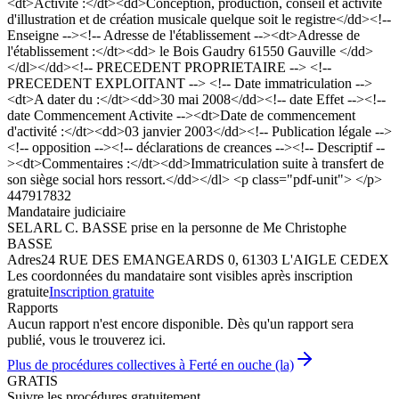
<dt>Activité :</dt><dd>Conception, production, conseil et activité
d'illustration et de création musicale quelque soit le registre</dd><!--
Enseigne --><!-- Adresse de l'établissement --><dt>Adresse de
l'établissement :</dt><dd> le Bois Gaudry 61550 Gauville </dd>
</dl></dd><!-- PRECEDENT PROPRIETAIRE --> <!--
PRECEDENT EXPLOITANT --> <!-- Date immatriculation -->
<dt>A dater du :</dt><dd>30 mai 2008</dd><!-- date Effet --><!--
date Commencement Activite --><dt>Date de commencement
d'activité :</dt><dd>03 janvier 2003</dd><!-- Publication légale -->
<!-- opposition --><!-- déclarations de creances --><!-- Descriptif --
><dt>Commentaires :</dt><dd>Immatriculation suite à transfert de
son siège social hors ressort.</dd></dl> <p class="pdf-unit"> </p>
447917832
Mandataire judiciaire
SELARL C. BASSE prise en la personne de Me Christophe
BASSE
Adres
24 RUE DES EMANGEARDS 0, 61303 L'AIGLE CEDEX
Les coordonnées du mandataire sont visibles après inscription
gratuite
Inscription gratuite
Rapports
Aucun rapport n'est encore disponible. Dès qu'un rapport sera
publié, vous le trouverez ici.
Plus de procédures collectives à Ferté en ouche (la)
GRATIS
Suivre les procédures gratuitement