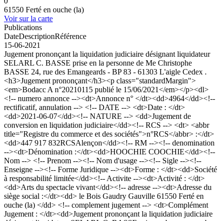
0
61550 Ferté en ouche (la)
Voir sur la carte
Publications
Date
Description
Référence
15-06-2021
Jugement prononçant la liquidation judiciaire désignant liquidateur
SELARL C. BASSE prise en la personne de Me Christophe
BASSE 24, rue des Emangeards - BP 83 - 61303 L'aigle Cedex .
<h3>Jugement prononçant</h3><p class="standardMargin">
<em>Bodacc A n°20210115 publié le 15/06/2021</em></p><dl>
<!-- numero annonce --><dt>Annonce n° </dt><dd>4964</dd><!--
rectificatif, annulation --> <!-- DATE --> <dt>Date : </dt>
<dd>2021-06-07</dd><!-- NATURE --> <dd>Jugement de
conversion en liquidation judiciaire</dd><!-- RCS --> <dt> <abbr
title="Registre du commerce et des sociétés">n°RCS</abbr> :</dt>
<dd>447 917 832RCSAlençon</dd><!-- RM --><!-- denomination
--><dt>Dénomination :</dt><dd>HOOCHIE COOCHIE</dd><!--
Nom --> <!-- Prenom --><!-- Nom d'usage --><!-- Sigle --><!--
Enseigne --><!-- Forme Juridique --><dt>Forme : </dt><dd>Société
à responsabilité limitée</dd><!-- Activite --><dt>Activité : </dt>
<dd>Arts du spectacle vivant</dd><!-- adresse --><dt>Adresse du
siège social :</dt><dd> le Bois Gaudry Gauville 61550 Ferté en
ouche (la) </dd> <!-- complement jugement --> <dt>Complément
Jugement : </dt><dd>Jugement prononçant la liquidation judiciaire