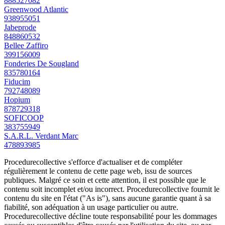
888527082
Greenwood Atlantic
938955051
Jabeprode
848860532
Bellee Zaffiro
399156009
Fonderies De Sougland
835780164
Fiducim
792748089
Hopium
878729318
SOFICOOP
383755949
S.A.R.L. Verdant Marc
478893985
Procedurecollective s'efforce d'actualiser et de compléter
régulièrement le contenu de cette page web, issu de sources
publiques. Malgré ce soin et cette attention, il est possible que le
contenu soit incomplet et/ou incorrect. Procedurecollective fournit le
contenu du site en l'état ("As is"), sans aucune garantie quant à sa
fiabilité, son adéquation à un usage particulier ou autre.
Procedurecollective décline toute responsabilité pour les dommages