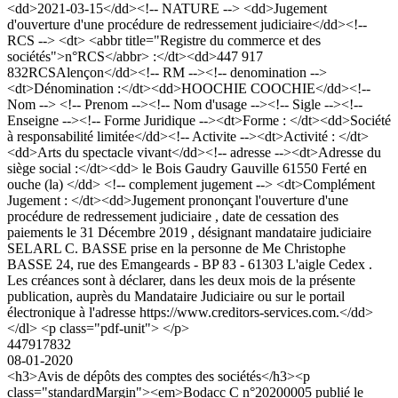
<dd>2021-03-15</dd><!-- NATURE --> <dd>Jugement
d'ouverture d'une procédure de redressement judiciaire</dd><!--
RCS --> <dt> <abbr title="Registre du commerce et des
sociétés">n°RCS</abbr> :</dt><dd>447 917
832RCSAlençon</dd><!-- RM --><!-- denomination -->
<dt>Dénomination :</dt><dd>HOOCHIE COOCHIE</dd><!--
Nom --> <!-- Prenom --><!-- Nom d'usage --><!-- Sigle --><!--
Enseigne --><!-- Forme Juridique --><dt>Forme : </dt><dd>Société
à responsabilité limitée</dd><!-- Activite --><dt>Activité : </dt>
<dd>Arts du spectacle vivant</dd><!-- adresse --><dt>Adresse du
siège social :</dt><dd> le Bois Gaudry Gauville 61550 Ferté en
ouche (la) </dd> <!-- complement jugement --> <dt>Complément
Jugement : </dt><dd>Jugement prononçant l'ouverture d'une
procédure de redressement judiciaire , date de cessation des
paiements le 31 Décembre 2019 , désignant mandataire judiciaire
SELARL C. BASSE prise en la personne de Me Christophe
BASSE 24, rue des Emangeards - BP 83 - 61303 L'aigle Cedex .
Les créances sont à déclarer, dans les deux mois de la présente
publication, auprès du Mandataire Judiciaire ou sur le portail
électronique à l'adresse https://www.creditors-services.com.</dd>
</dl> <p class="pdf-unit"> </p>
447917832
08-01-2020
<h3>Avis de dépôts des comptes des sociétés</h3><p
class="standardMargin"><em>Bodacc C n°20200005 publié le