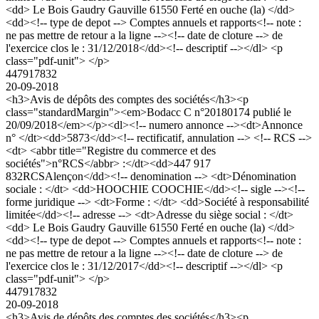
<dd> Le Bois Gaudry Gauville 61550 Ferté en ouche (la) </dd>
<dd><!-- type de depot --> Comptes annuels et rapports<!-- note :
ne pas mettre de retour a la ligne --><!-- date de cloture --> de
l'exercice clos le : 31/12/2018</dd><!-- descriptif --></dl> <p
class="pdf-unit"> </p>
447917832
20-09-2018
<h3>Avis de dépôts des comptes des sociétés</h3><p
class="standardMargin"><em>Bodacc C n°20180174 publié le
20/09/2018</em></p><dl><!-- numero annonce --><dt>Annonce
n° </dt><dd>5873</dd><!-- rectificatif, annulation --> <!-- RCS -->
<dt> <abbr title="Registre du commerce et des
sociétés">n°RCS</abbr> :</dt><dd>447 917
832RCSAlençon</dd><!-- denomination --> <dt>Dénomination
sociale : </dt> <dd>HOOCHIE COOCHIE</dd><!-- sigle --><!--
forme juridique --> <dt>Forme : </dt> <dd>Société à responsabilité
limitée</dd><!-- adresse --> <dt>Adresse du siège social : </dt>
<dd> Le Bois Gaudry Gauville 61550 Ferté en ouche (la) </dd>
<dd><!-- type de depot --> Comptes annuels et rapports<!-- note :
ne pas mettre de retour a la ligne --><!-- date de cloture --> de
l'exercice clos le : 31/12/2017</dd><!-- descriptif --></dl> <p
class="pdf-unit"> </p>
447917832
20-09-2018
<h3>Avis de dépôts des comptes des sociétés</h3><p