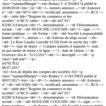
class="standardMargin"><em>Bodacc C n°20180174 publié le
20/09/2018</em></p><dl><!-- numero annonce --><dt>Annonce
n° </dt><dd>5873</dd><!-- rectificatif, annulation --> <!-- RCS -->
<dt> <abbr title="Registre du commerce et des
sociétés">n°RCS</abbr> :</dt><dd>447 917
832RCSAlençon</dd><!-- denomination --> <dt>Dénomination
sociale : </dt> <dd>HOOCHIE COOCHIE</dd><!-- sigle --><!--
forme juridique --> <dt>Forme : </dt> <dd>Société à responsabilité
limitée</dd><!-- adresse --> <dt>Adresse du siège social : </dt>
<dd> Le Bois Gaudry Gauville 61550 Ferté en ouche (la) </dd>
<dd><!-- type de depot --> Comptes annuels et rapports<!-- note :
ne pas mettre de retour a la ligne --><!-- date de cloture --> de
l'exercice clos le : 31/12/2017</dd><!-- descriptif --></dl> <p
class="pdf-unit"> </p>
447917832
08-07-2017
<h3>Avis de dépôts des comptes des sociétés</h3><p
class="standardMargin"><em>Bodacc C n°20170059 publié le
08/07/2017</em></p><dl><!-- numero annonce --><dt>Annonce
n° </dt><dd>6584</dd><!-- rectificatif, annulation --> <!-- RCS -->
<dt> <abbr title="Registre du commerce et des
sociétés">n°RCS</abbr> :</dt><dd>447 917
832RCSAlençon</dd><!-- denomination --> <dt>Dénomination
sociale : </dt> <dd>HOOCHIE COOCHIE</dd><!-- sigle --><!--
forme juridique --> <dt>Forme : </dt> <dd>Société à responsabilité