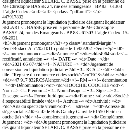
désignant liquidateur SELARL C. BASSE prise en la personne de
Me Christophe BASSE 24, rue des Emangeards - BP 83 - 61303
L'aigle Cedex .</dd></dl> <p class="pdf-unit"> </p>
447917832
Jugement prononçant la liquidation judiciaire désignant liquidateur
SELARL C. BASSE prise en la personne de Me Christophe
BASSE 24, rue des Emangeards - BP 83 - 61303 L'aigle Cedex .
15-
06-2021
<h3>Jugement prononçant</h3><p class="standardMargin">
<em>Bodacc A n°20210115 publié le 15/06/2021</em></p><dl>
<!-- numero annonce --><dt>Annonce n° </dt><dd>4964</dd><!--
rectificatif, annulation --> <!-- DATE --> <dt>Date : </dt>
<dd>2021-06-07</dd><!-- NATURE --> <dd>Jugement de
conversion en liquidation judiciaire</dd><!-- RCS --> <dt> <abbr
title="Registre du commerce et des sociétés">n°RCS</abbr> :</dt>
<dd>447 917 832RCSAlençon</dd><!-- RM --><!-- denomination
--><dt>Dénomination :</dt><dd>HOOCHIE COOCHIE</dd><!--
Nom --> <!-- Prenom --><!-- Nom d'usage --><!-- Sigle --><!--
Enseigne --><!-- Forme Juridique --><dt>Forme : </dt><dd>Société
à responsabilité limitée</dd><!-- Activite --><dt>Activité : </dt>
<dd>Arts du spectacle vivant</dd><!-- adresse --><dt>Adresse du
siège social :</dt><dd> le Bois Gaudry Gauville 61550 Ferté en
ouche (la) </dd> <!-- complement jugement --> <dt>Complément
Jugement : </dt><dd>Jugement prononçant la liquidation judiciaire
désignant liquidateur SELARL C. BASSE prise en la personne de