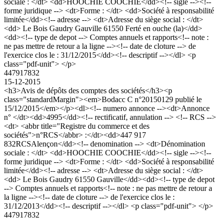
sociale : </dt> <dd>HOOCHIE COOCHIE</dd><!-- sigle --><!--
forme juridique --> <dt>Forme : </dt> <dd>Société à responsabilité
limitée</dd><!-- adresse --> <dt>Adresse du siège social : </dt>
<dd> Le Bois Gaudry Gauville 61550 Ferté en ouche (la)</dd>
<dd><!-- type de depot --> Comptes annuels et rapports<!-- note :
ne pas mettre de retour a la ligne --><!-- date de cloture --> de
l'exercice clos le : 31/12/2015</dd><!-- descriptif --></dl> <p
class="pdf-unit"> </p>
447917832
15-12-2015
<h3>Avis de dépôts des comptes des sociétés</h3><p
class="standardMargin"><em>Bodacc C n°20150129 publié le
15/12/2015</em></p><dl><!-- numero annonce --><dt>Annonce
n° </dt><dd>4995</dd><!-- rectificatif, annulation --> <!-- RCS -->
<dt> <abbr title="Registre du commerce et des
sociétés">n°RCS</abbr> :</dt><dd>447 917
832RCSAlençon</dd><!-- denomination --> <dt>Dénomination
sociale : </dt> <dd>HOOCHIE COOCHIE</dd><!-- sigle --><!--
forme juridique --> <dt>Forme : </dt> <dd>Société à responsabilité
limitée</dd><!-- adresse --> <dt>Adresse du siège social : </dt>
<dd> Le Bois Gaudry 61550 Gauville</dd><dd><!-- type de depot
--> Comptes annuels et rapports<!-- note : ne pas mettre de retour a
la ligne --><!-- date de cloture --> de l'exercice clos le :
31/12/2013</dd><!-- descriptif --></dl> <p class="pdf-unit"> </p>
447917832