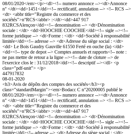
08/01/2020</em></p><dl><!-- numero annonce --><dt>Annonce
n° </dt><dd>1451</dd><!-- rectificatif, annulation --> <!-- RCS -->
<dt> <abbr title="Registre du commerce et des
sociétés">n°RCS</abbr> :</dt><dd>447 917
832RCSAlençon</dd><!-- denomination --> <dt>Dénomination
sociale : </dt> <dd>HOOCHIE COOCHIE</dd><!-- sigle --><!--
forme juridique --> <dt>Forme : </dt> <dd>Société à responsabilité
limitée</dd><!-- adresse --> <dt>Adresse du siège social : </dt>
<dd> Le Bois Gaudry Gauville 61550 Ferté en ouche (la) </dd>
<dd><!-- type de depot --> Comptes annuels et rapports<!-- note :
ne pas mettre de retour a la ligne --><!-- date de cloture --> de
l'exercice clos le : 31/12/2018</dd><!-- descriptif --></dl> <p
class="pdf-unit"> </p>
447917832
08-01-2020
<h3>Avis de dépôts des comptes des sociétés</h3><p
class="standardMargin"><em>Bodacc C n°20200005 publié le
08/01/2020</em></p><dl><!-- numero annonce --><dt>Annonce
n° </dt><dd>1451</dd><!-- rectificatif, annulation --> <!-- RCS -->
<dt> <abbr title="Registre du commerce et des
sociétés">n°RCS</abbr> :</dt><dd>447 917
832RCSAlençon</dd><!-- denomination --> <dt>Dénomination
sociale : </dt> <dd>HOOCHIE COOCHIE</dd><!-- sigle --><!--
forme juridique --> <dt>Forme : </dt> <dd>Société à responsabilité
limitée</dd><!-- adresse --> <dt>Adresse du siège social : </dt>