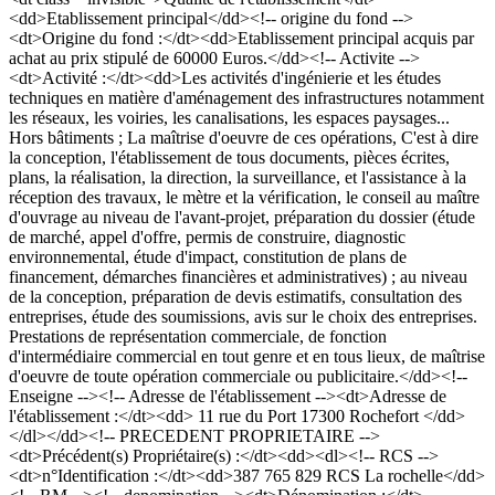
<dd>Etablissement principal</dd><!-- origine du fond -->
<dt>Origine du fond :</dt><dd>Etablissement principal acquis par
achat au prix stipulé de 60000 Euros.</dd><!-- Activite -->
<dt>Activité :</dt><dd>Les activités d'ingénierie et les études
techniques en matière d'aménagement des infrastructures notamment
les réseaux, les voiries, les canalisations, les espaces paysages...
Hors bâtiments ; La maîtrise d'oeuvre de ces opérations, C'est à dire
la conception, l'établissement de tous documents, pièces écrites,
plans, la réalisation, la direction, la surveillance, et l'assistance à la
réception des travaux, le mètre et la vérification, le conseil au maître
d'ouvrage au niveau de l'avant-projet, préparation du dossier (étude
de marché, appel d'offre, permis de construire, diagnostic
environnemental, étude d'impact, constitution de plans de
financement, démarches financières et administratives) ; au niveau
de la conception, préparation de devis estimatifs, consultation des
entreprises, étude des soumissions, avis sur le choix des entreprises.
Prestations de représentation commerciale, de fonction
d'intermédiaire commercial en tout genre et en tous lieux, de maîtrise
d'oeuvre de toute opération commerciale ou publicitaire.</dd><!--
Enseigne --><!-- Adresse de l'établissement --><dt>Adresse de
l'établissement :</dt><dd> 11 rue du Port 17300 Rochefort </dd>
</dl></dd><!-- PRECEDENT PROPRIETAIRE -->
<dt>Précédent(s) Propriétaire(s) :</dt><dd><dl><!-- RCS -->
<dt>n°Identification :</dt><dd>387 765 829 RCS La rochelle</dd>