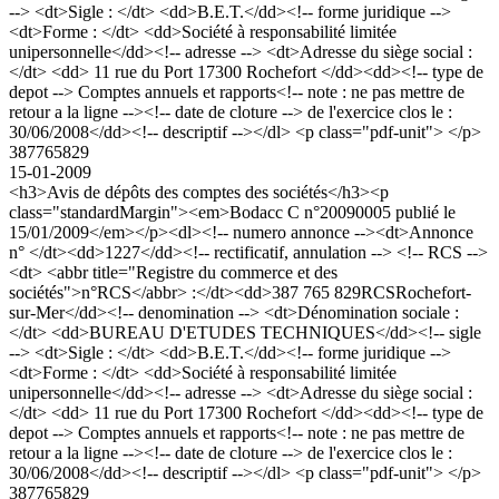
--> <dt>Sigle : </dt> <dd>B.E.T.</dd><!-- forme juridique -->
<dt>Forme : </dt> <dd>Société à responsabilité limitée
unipersonnelle</dd><!-- adresse --> <dt>Adresse du siège social :
</dt> <dd> 11 rue du Port 17300 Rochefort </dd><dd><!-- type de
depot --> Comptes annuels et rapports<!-- note : ne pas mettre de
retour a la ligne --><!-- date de cloture --> de l'exercice clos le :
30/06/2008</dd><!-- descriptif --></dl> <p class="pdf-unit"> </p>
387765829
15-01-2009
<h3>Avis de dépôts des comptes des sociétés</h3><p
class="standardMargin"><em>Bodacc C n°20090005 publié le
15/01/2009</em></p><dl><!-- numero annonce --><dt>Annonce
n° </dt><dd>1227</dd><!-- rectificatif, annulation --> <!-- RCS -->
<dt> <abbr title="Registre du commerce et des
sociétés">n°RCS</abbr> :</dt><dd>387 765 829RCSRochefort-
sur-Mer</dd><!-- denomination --> <dt>Dénomination sociale :
</dt> <dd>BUREAU D'ETUDES TECHNIQUES</dd><!-- sigle
--> <dt>Sigle : </dt> <dd>B.E.T.</dd><!-- forme juridique -->
<dt>Forme : </dt> <dd>Société à responsabilité limitée
unipersonnelle</dd><!-- adresse --> <dt>Adresse du siège social :
</dt> <dd> 11 rue du Port 17300 Rochefort </dd><dd><!-- type de
depot --> Comptes annuels et rapports<!-- note : ne pas mettre de
retour a la ligne --><!-- date de cloture --> de l'exercice clos le :
30/06/2008</dd><!-- descriptif --></dl> <p class="pdf-unit"> </p>
387765829