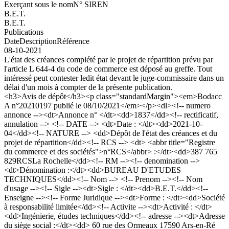
Exerçant sous le nom
N° SIREN
B.E.T.
B.E.T.
Publications
Date
Description
Référence
08-10-2021
L'état des créances complété par le projet de répartition prévu par
l'article L 644-4 du code de commerce est déposé au greffe. Tout
intéressé peut contester ledit état devant le juge-commissaire dans un
délai d'un mois à compter de la présente publication.
<h3>Avis de dépôt</h3><p class="standardMargin"><em>Bodacc
A n°20210197 publié le 08/10/2021</em></p><dl><!-- numero
annonce --><dt>Annonce n° </dt><dd>1837</dd><!-- rectificatif,
annulation --> <!-- DATE --> <dt>Date : </dt><dd>2021-10-
04</dd><!-- NATURE --> <dd>Dépôt de l'état des créances et du
projet de répartition</dd><!-- RCS --> <dt> <abbr title="Registre
du commerce et des sociétés">n°RCS</abbr> :</dt><dd>387 765
829RCSLa Rochelle</dd><!-- RM --><!-- denomination -->
<dt>Dénomination :</dt><dd>BUREAU D'ETUDES
TECHNIQUES</dd><!-- Nom --> <!-- Prenom --><!-- Nom
d'usage --><!-- Sigle --><dt>Sigle : </dt><dd>B.E.T.</dd><!--
Enseigne --><!-- Forme Juridique --><dt>Forme : </dt><dd>Société
à responsabilité limitée</dd><!-- Activite --><dt>Activité : </dt>
<dd>Ingénierie, études techniques</dd><!-- adresse --><dt>Adresse
du siège social :</dt><dd> 60 rue des Ormeaux 17590 Ars-en-Ré