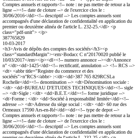
Comptes annuels et rapports<!-- note : ne pas mettre de retour a la
ligne --><!-- date de cloture --> de l'exercice clos le :
30/06/2016</dd><!-- descriptif --> Les comptes annuels sont
accompagnés d'une déclaration de confidentialité en application du
premier ou deuxième alinéa de l'article L. 232-25.</dl> <p
class="pdf-unit"> </p>
387765829
10-03-2017
<h3>Avis de dépôts des comptes des sociétés</h3><p
class="standardMargin"><em>Bodacc C n°20170020 publié le
10/03/2017</em></p><dl><!-- numero annonce --><dt>Annonce
n° </dt><dd>1425</dd><!-- rectificatif, annulation --> <!-- RCS -->
<dt> <abbr title="Registre du commerce et des
sociétés">n°RCS</abbr> :</dt><dd>387 765 829RCSLa
Rochelle</dd><!-- denomination --> <dt>Dénomination sociale :
</dt> <dd>BUREAU D'ETUDES TECHNIQUES</dd><!-- sigle
--> <dt>Sigle : </dt> <dd>B.E.T.</dd><!-- forme juridique -->
<dt>Forme : </dt> <dd>Société à responsabilité limitée</dd><!--
adresse --> <dt>Adresse du siège social : </dt> <dd> 60 rue des
Ormeaux 17590 Ars-en-Ré</dd><dd><!-- type de depot -->
Comptes annuels et rapports<!-- note : ne pas mettre de retour a la
ligne --><!-- date de cloture --> de l'exercice clos le :
30/06/2016</dd><!-- descriptif --> Les comptes annuels sont
accompagnés d'une déclaration de confidentialité en application du
premier ou deuxième alinéa de l'article L. 232-25.</dl> <p