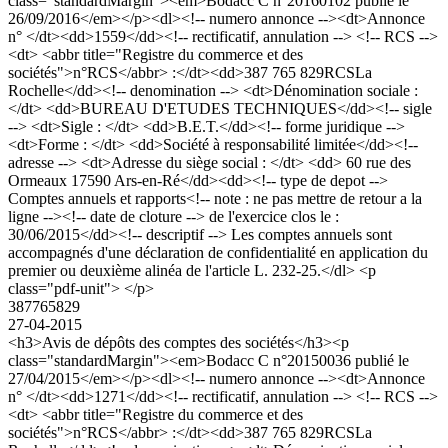
class="standardMargin"><em>Bodacc C n°20160102 publié le
26/09/2016</em></p><dl><!-- numero annonce --><dt>Annonce
n° </dt><dd>1559</dd><!-- rectificatif, annulation --> <!-- RCS -->
<dt> <abbr title="Registre du commerce et des
sociétés">n°RCS</abbr> :</dt><dd>387 765 829RCSLa
Rochelle</dd><!-- denomination --> <dt>Dénomination sociale :
</dt> <dd>BUREAU D'ETUDES TECHNIQUES</dd><!-- sigle
--> <dt>Sigle : </dt> <dd>B.E.T.</dd><!-- forme juridique -->
<dt>Forme : </dt> <dd>Société à responsabilité limitée</dd><!--
adresse --> <dt>Adresse du siège social : </dt> <dd> 60 rue des
Ormeaux 17590 Ars-en-Ré</dd><dd><!-- type de depot -->
Comptes annuels et rapports<!-- note : ne pas mettre de retour a la
ligne --><!-- date de cloture --> de l'exercice clos le :
30/06/2015</dd><!-- descriptif --> Les comptes annuels sont
accompagnés d'une déclaration de confidentialité en application du
premier ou deuxième alinéa de l'article L. 232-25.</dl> <p
class="pdf-unit"> </p>
387765829
27-04-2015
<h3>Avis de dépôts des comptes des sociétés</h3><p
class="standardMargin"><em>Bodacc C n°20150036 publié le
27/04/2015</em></p><dl><!-- numero annonce --><dt>Annonce
n° </dt><dd>1271</dd><!-- rectificatif, annulation --> <!-- RCS -->
<dt> <abbr title="Registre du commerce et des
sociétés">n°RCS</abbr> :</dt><dd>387 765 829RCSLa