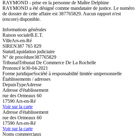
RAYMOND - prise en la personne de Maître Delphine
RAYMOND a été désigné comme mandataire de justice. Le numéro
de dossier de cette affaire est 387765829. Aucun rapport n'est
(encore) disponible.
Informations générales
Raison sociale
B.E.T.
Ville
Ars-en-Ré
SIREN
387 765 829
Statut
Liquidation judiciaire
N° de procédure
387765829
Tribunal
Tribunal De Commerce De La Rochelle
Prononcé le
30-04-2021
Forme juridique
Société à responsabilité limitée unipersonnelle
Établissements / adresses
Depuis
Type
Adresse
Adresse d'établissement
rue des Ormeaux 60
17590 Ars-en-Ré
Voir sur la carte
Adresse d'établissement
rue des Ormeaux 60
17590 Ars-en-Ré
Voir sur la carte
Noms commerciaux