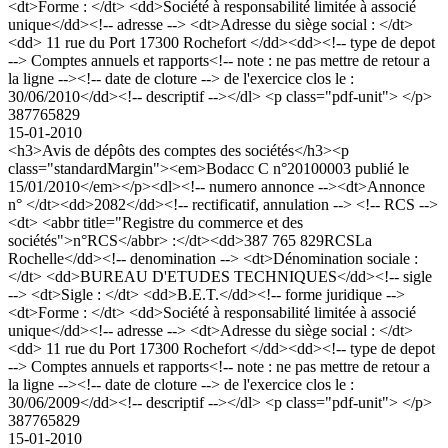
<dt>Forme : </dt> <dd>Société à responsabilité limitée à associé
unique</dd><!-- adresse --> <dt>Adresse du siège social : </dt>
<dd> 11 rue du Port 17300 Rochefort </dd><dd><!-- type de depot
--> Comptes annuels et rapports<!-- note : ne pas mettre de retour a
la ligne --><!-- date de cloture --> de l'exercice clos le :
30/06/2010</dd><!-- descriptif --></dl> <p class="pdf-unit"> </p>
387765829
15-01-2010
<h3>Avis de dépôts des comptes des sociétés</h3><p
class="standardMargin"><em>Bodacc C n°20100003 publié le
15/01/2010</em></p><dl><!-- numero annonce --><dt>Annonce
n° </dt><dd>2082</dd><!-- rectificatif, annulation --> <!-- RCS -->
<dt> <abbr title="Registre du commerce et des
sociétés">n°RCS</abbr> :</dt><dd>387 765 829RCSLa
Rochelle</dd><!-- denomination --> <dt>Dénomination sociale :
</dt> <dd>BUREAU D'ETUDES TECHNIQUES</dd><!-- sigle
--> <dt>Sigle : </dt> <dd>B.E.T.</dd><!-- forme juridique -->
<dt>Forme : </dt> <dd>Société à responsabilité limitée à associé
unique</dd><!-- adresse --> <dt>Adresse du siège social : </dt>
<dd> 11 rue du Port 17300 Rochefort </dd><dd><!-- type de depot
--> Comptes annuels et rapports<!-- note : ne pas mettre de retour a
la ligne --><!-- date de cloture --> de l'exercice clos le :
30/06/2009</dd><!-- descriptif --></dl> <p class="pdf-unit"> </p>
387765829
15-01-2010