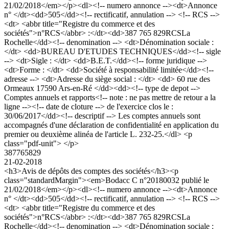
21/02/2018</em></p><dl><!-- numero annonce --><dt>Annonce
n° </dt><dd>505</dd><!-- rectificatif, annulation --> <!-- RCS -->
<dt> <abbr title="Registre du commerce et des
sociétés">n°RCS</abbr> :</dt><dd>387 765 829RCSLa
Rochelle</dd><!-- denomination --> <dt>Dénomination sociale :
</dt> <dd>BUREAU D'ETUDES TECHNIQUES</dd><!-- sigle
--> <dt>Sigle : </dt> <dd>B.E.T.</dd><!-- forme juridique -->
<dt>Forme : </dt> <dd>Société à responsabilité limitée</dd><!--
adresse --> <dt>Adresse du siège social : </dt> <dd> 60 rue des
Ormeaux 17590 Ars-en-Ré </dd><dd><!-- type de depot -->
Comptes annuels et rapports<!-- note : ne pas mettre de retour a la
ligne --><!-- date de cloture --> de l'exercice clos le :
30/06/2017</dd><!-- descriptif --> Les comptes annuels sont
accompagnés d'une déclaration de confidentialité en application du
premier ou deuxième alinéa de l'article L. 232-25.</dl> <p
class="pdf-unit"> </p>
387765829
21-02-2018
<h3>Avis de dépôts des comptes des sociétés</h3><p
class="standardMargin"><em>Bodacc C n°20180032 publié le
21/02/2018</em></p><dl><!-- numero annonce --><dt>Annonce
n° </dt><dd>505</dd><!-- rectificatif, annulation --> <!-- RCS -->
<dt> <abbr title="Registre du commerce et des
sociétés">n°RCS</abbr> :</dt><dd>387 765 829RCSLa
Rochelle</dd><!-- denomination --> <dt>Dénomination sociale :