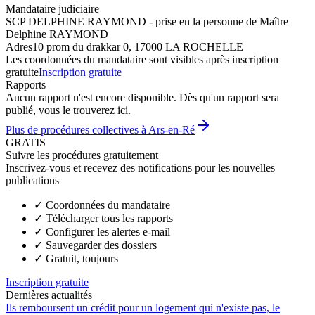
Mandataire judiciaire
SCP DELPHINE RAYMOND - prise en la personne de Maître
Delphine RAYMOND
Adres
10 prom du drakkar 0, 17000 LA ROCHELLE
Les coordonnées du mandataire sont visibles après inscription
gratuite
Inscription gratuite
Rapports
Aucun rapport n'est encore disponible. Dès qu'un rapport sera
publié, vous le trouverez ici.
Plus de procédures collectives à Ars-en-Ré
GRATIS
Suivre les procédures gratuitement
Inscrivez-vous et recevez des notifications pour les nouvelles
publications
✓
Coordonnées du mandataire
✓
Télécharger tous les rapports
✓
Configurer les alertes e-mail
✓
Sauvegarder des dossiers
✓
Gratuit, toujours
Inscription gratuite
Dernières actualités
Ils remboursent un crédit pour un logement qui n'existe pas, le