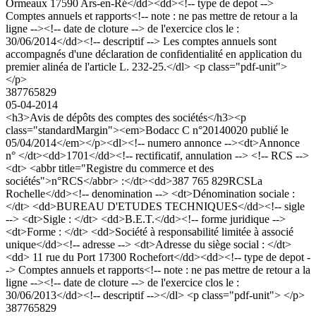
Ormeaux 17590 Ars-en-Ré</dd><dd><!-- type de depot -->
Comptes annuels et rapports<!-- note : ne pas mettre de retour a la
ligne --><!-- date de cloture --> de l'exercice clos le :
30/06/2014</dd><!-- descriptif --> Les comptes annuels sont
accompagnés d'une déclaration de confidentialité en application du
premier alinéa de l'article L. 232-25.</dl> <p class="pdf-unit">
</p>
387765829
05-04-2014
<h3>Avis de dépôts des comptes des sociétés</h3><p
class="standardMargin"><em>Bodacc C n°20140020 publié le
05/04/2014</em></p><dl><!-- numero annonce --><dt>Annonce
n° </dt><dd>1701</dd><!-- rectificatif, annulation --> <!-- RCS -->
<dt> <abbr title="Registre du commerce et des
sociétés">n°RCS</abbr> :</dt><dd>387 765 829RCSLa
Rochelle</dd><!-- denomination --> <dt>Dénomination sociale :
</dt> <dd>BUREAU D'ETUDES TECHNIQUES</dd><!-- sigle
--> <dt>Sigle : </dt> <dd>B.E.T.</dd><!-- forme juridique -->
<dt>Forme : </dt> <dd>Société à responsabilité limitée à associé
unique</dd><!-- adresse --> <dt>Adresse du siège social : </dt>
<dd> 11 rue du Port 17300 Rochefort</dd><dd><!-- type de depot -
-> Comptes annuels et rapports<!-- note : ne pas mettre de retour a la
ligne --><!-- date de cloture --> de l'exercice clos le :
30/06/2013</dd><!-- descriptif --></dl> <p class="pdf-unit"> </p>
387765829