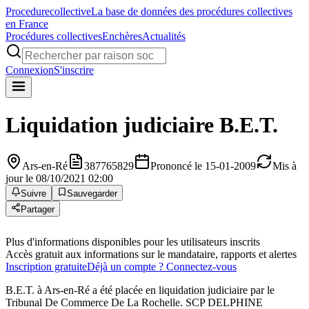
Procedure
collective
La base de données des procédures collectives
en France
Procédures collectives
Enchères
Actualités
Connexion
S'inscrire
Liquidation judiciaire
B.E.T.
Ars-en-Ré
387765829
Prononcé le 15-01-2009
Mis à
jour le 08/10/2021 02:00
Suivre
Sauvegarder
Partager
Plus d'informations disponibles pour les utilisateurs inscrits
Accès gratuit aux informations sur le mandataire, rapports et alertes
Inscription gratuite
Déjà un compte ? Connectez-vous
B.E.T. à Ars-en-Ré a été placée en liquidation judiciaire par le
Tribunal De Commerce De La Rochelle. SCP DELPHINE