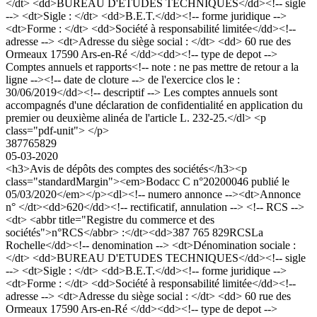
</dt> <dd>BUREAU D'ETUDES TECHNIQUES</dd><!-- sigle
--> <dt>Sigle : </dt> <dd>B.E.T.</dd><!-- forme juridique -->
<dt>Forme : </dt> <dd>Société à responsabilité limitée</dd><!--
adresse --> <dt>Adresse du siège social : </dt> <dd> 60 rue des
Ormeaux 17590 Ars-en-Ré </dd><dd><!-- type de depot -->
Comptes annuels et rapports<!-- note : ne pas mettre de retour a la
ligne --><!-- date de cloture --> de l'exercice clos le :
30/06/2019</dd><!-- descriptif --> Les comptes annuels sont
accompagnés d'une déclaration de confidentialité en application du
premier ou deuxième alinéa de l'article L. 232-25.</dl> <p
class="pdf-unit"> </p>
387765829
05-03-2020
<h3>Avis de dépôts des comptes des sociétés</h3><p
class="standardMargin"><em>Bodacc C n°20200046 publié le
05/03/2020</em></p><dl><!-- numero annonce --><dt>Annonce
n° </dt><dd>620</dd><!-- rectificatif, annulation --> <!-- RCS -->
<dt> <abbr title="Registre du commerce et des
sociétés">n°RCS</abbr> :</dt><dd>387 765 829RCSLa
Rochelle</dd><!-- denomination --> <dt>Dénomination sociale :
</dt> <dd>BUREAU D'ETUDES TECHNIQUES</dd><!-- sigle
--> <dt>Sigle : </dt> <dd>B.E.T.</dd><!-- forme juridique -->
<dt>Forme : </dt> <dd>Société à responsabilité limitée</dd><!--
adresse --> <dt>Adresse du siège social : </dt> <dd> 60 rue des
Ormeaux 17590 Ars-en-Ré </dd><dd><!-- type de depot -->