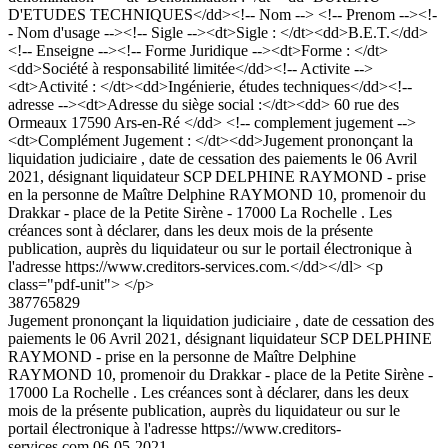
D'ETUDES TECHNIQUES</dd><!-- Nom --> <!-- Prenom --><!-
- Nom d'usage --><!-- Sigle --><dt>Sigle : </dt><dd>B.E.T.</dd>
<!-- Enseigne --><!-- Forme Juridique --><dt>Forme : </dt>
<dd>Société à responsabilité limitée</dd><!-- Activite -->
<dt>Activité : </dt><dd>Ingénierie, études techniques</dd><!--
adresse --><dt>Adresse du siège social :</dt><dd> 60 rue des
Ormeaux 17590 Ars-en-Ré </dd> <!-- complement jugement -->
<dt>Complément Jugement : </dt><dd>Jugement prononçant la
liquidation judiciaire , date de cessation des paiements le 06 Avril
2021, désignant liquidateur SCP DELPHINE RAYMOND - prise
en la personne de Maître Delphine RAYMOND 10, promenoir du
Drakkar - place de la Petite Sirène - 17000 La Rochelle . Les
créances sont à déclarer, dans les deux mois de la présente
publication, auprès du liquidateur ou sur le portail électronique à
l'adresse https://www.creditors-services.com.</dd></dl> <p
class="pdf-unit"> </p>
387765829
Jugement prononçant la liquidation judiciaire , date de cessation des
paiements le 06 Avril 2021, désignant liquidateur SCP DELPHINE
RAYMOND - prise en la personne de Maître Delphine
RAYMOND 10, promenoir du Drakkar - place de la Petite Sirène -
17000 La Rochelle . Les créances sont à déclarer, dans les deux
mois de la présente publication, auprès du liquidateur ou sur le
portail électronique à l'adresse https://www.creditors-
services.com.
06-05-2021