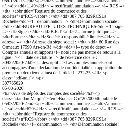
06/01/2021</em></p><dl><!-- numero annonce --><dt>Annonce
n° </dt><dd>1149</dd><!-- rectificatif, annulation --> <!-- RCS -->
<dt> <abbr title="Registre du commerce et des
sociétés">n°RCS</abbr> :</dt><dd>387 765 829RCSLa
Rochelle</dd><!-- denomination --> <dt>Dénomination sociale :
</dt> <dd>BUREAU D'ETUDES TECHNIQUES</dd><!-- sigle
--> <dt>Sigle : </dt> <dd>B.E.T.</dd><!-- forme juridique -->
<dt>Forme : </dt> <dd>Société à responsabilité limitée</dd><!--
adresse --> <dt>Adresse du siège social : </dt> <dd> 60 Rue des
Ormeaux 17590 Ars-en-Ré </dd><dd><!-- type de depot -->
Comptes annuels et rapports<!-- note : ne pas mettre de retour a la
ligne --><!-- date de cloture --> de l'exercice clos le :
30/06/2020</dd><!-- descriptif --> Les comptes annuels sont
accompagnés d'une déclaration de confidentialité en application du
premier ou deuxième alinéa de l'article L. 232-25.</dl> <p
class="pdf-unit"> </p>
387765829
05-03-2020
<h3>Avis de dépôts des comptes des sociétés</h3><p
class="standardMargin"><em>Bodacc C n°20200046 publié le
05/03/2020</em></p><dl><!-- numero annonce --><dt>Annonce
n° </dt><dd>620</dd><!-- rectificatif, annulation --> <!-- RCS -->
<dt> <abbr title="Registre du commerce et des
sociétés">n°RCS</abbr> :</dt><dd>387 765 829RCSLa
Rochelle</dd><!-- denomination --> <dt>Dénomination sociale :