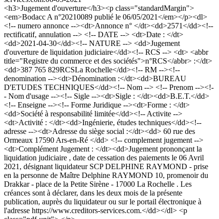
<h3>Jugement d'ouverture</h3><p class="standardMargin">
<em>Bodacc A n°20210089 publié le 06/05/2021</em></p><dl>
<!-- numero annonce --><dt>Annonce n° </dt><dd>2571</dd><!--
rectificatif, annulation --> <!-- DATE --> <dt>Date : </dt>
<dd>2021-04-30</dd><!-- NATURE --> <dd>Jugement
d'ouverture de liquidation judiciaire</dd><!-- RCS --> <dt> <abbr
title="Registre du commerce et des sociétés">n°RCS</abbr> :</dt>
<dd>387 765 829RCSLa Rochelle</dd><!-- RM --><!--
denomination --><dt>Dénomination :</dt><dd>BUREAU
D'ETUDES TECHNIQUES</dd><!-- Nom --> <!-- Prenom --><!-
- Nom d'usage --><!-- Sigle --><dt>Sigle : </dt><dd>B.E.T.</dd>
<!-- Enseigne --><!-- Forme Juridique --><dt>Forme : </dt>
<dd>Société à responsabilité limitée</dd><!-- Activite -->
<dt>Activité : </dt><dd>Ingénierie, études techniques</dd><!--
adresse --><dt>Adresse du siège social :</dt><dd> 60 rue des
Ormeaux 17590 Ars-en-Ré </dd> <!-- complement jugement -->
<dt>Complément Jugement : </dt><dd>Jugement prononçant la
liquidation judiciaire , date de cessation des paiements le 06 Avril
2021, désignant liquidateur SCP DELPHINE RAYMOND - prise
en la personne de Maître Delphine RAYMOND 10, promenoir du
Drakkar - place de la Petite Sirène - 17000 La Rochelle . Les
créances sont à déclarer, dans les deux mois de la présente
publication, auprès du liquidateur ou sur le portail électronique à
l'adresse https://www.creditors-services.com.</dd></dl> <p