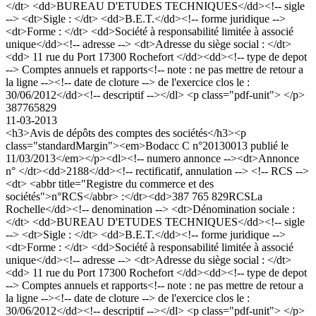
</dt> <dd>BUREAU D'ETUDES TECHNIQUES</dd><!-- sigle
--> <dt>Sigle : </dt> <dd>B.E.T.</dd><!-- forme juridique -->
<dt>Forme : </dt> <dd>Société à responsabilité limitée à associé
unique</dd><!-- adresse --> <dt>Adresse du siège social : </dt>
<dd> 11 rue du Port 17300 Rochefort </dd><dd><!-- type de depot
--> Comptes annuels et rapports<!-- note : ne pas mettre de retour a
la ligne --><!-- date de cloture --> de l'exercice clos le :
30/06/2012</dd><!-- descriptif --></dl> <p class="pdf-unit"> </p>
387765829
11-03-2013
<h3>Avis de dépôts des comptes des sociétés</h3><p
class="standardMargin"><em>Bodacc C n°20130013 publié le
11/03/2013</em></p><dl><!-- numero annonce --><dt>Annonce
n° </dt><dd>2188</dd><!-- rectificatif, annulation --> <!-- RCS -->
<dt> <abbr title="Registre du commerce et des
sociétés">n°RCS</abbr> :</dt><dd>387 765 829RCSLa
Rochelle</dd><!-- denomination --> <dt>Dénomination sociale :
</dt> <dd>BUREAU D'ETUDES TECHNIQUES</dd><!-- sigle
--> <dt>Sigle : </dt> <dd>B.E.T.</dd><!-- forme juridique -->
<dt>Forme : </dt> <dd>Société à responsabilité limitée à associé
unique</dd><!-- adresse --> <dt>Adresse du siège social : </dt>
<dd> 11 rue du Port 17300 Rochefort </dd><dd><!-- type de depot
--> Comptes annuels et rapports<!-- note : ne pas mettre de retour a
la ligne --><!-- date de cloture --> de l'exercice clos le :
30/06/2012</dd><!-- descriptif --></dl> <p class="pdf-unit"> </p>