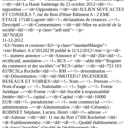
:</dt><dd>La Haute Saintonge du 23 octobre 2012</dd><!--
opposition --><dt>Oppositions :</dt><dd>JULIEN SEVE ACTES
ET CONSEILS 7, rue du Bois d'Hure Bâtiment A - 2 EME
ETAGE 17140 Lagord</dd><!-- déclarations de creances --><!--
Descriptif --><dt>Commentaires :</dt><dd>Mise en activité de la
société</dd></dl> <p class="pdf-unit"> </p>
387765829
11-12-2012
<h3>Ventes et cessions</h3><p class="standardMargin">
<em>Bodacc A n°20120239 publié le 11/12/2012</em></p><dl>
<!-- numero annonce --><dt>Annonce n° </dt><dd>204</dd><!--
rectificatif, annulation --> <!-- RCS --> <dt> <abbr title="Registre
du commerce et des sociétés">n°RCS</abbr> :</dt><dd>753 103
837RCSLa Rochelle</dd><!-- RM --><!-- denomination -->
<dt>Dénomination :</dt><dd>IMOTEP.17 INGENIERIE
RESEAUX ET VOIRIES</dd><!-- Nom --> <!-- Prenom --><!--
Nom d'usage --> <!-- Nationalite --> <!-- Sigle --><!-- Forme
Juridique --><dt>Forme :</dt><dd>Société à responsabilité
limitée</dd><!-- capital --><dt>Capital :</dt><dd>10000
EUR</dd><!-- pseudonyme --> <!-- nom commercial --><!--
administration --><dt>Administration :</dt><dd>Gérant(e) :
ROBINET Stéphane, Lucien, Henri </dd><!-- adresse -->
<dt>Adresse :</dt><dd> 11 rue du Port 17300 Rochefort </dd>
<dt>Etablissement(s) :</dt><dd><dl><!-- Qualité établissement -->
<dt class="invisible">Qualité de l'établissement</dt>