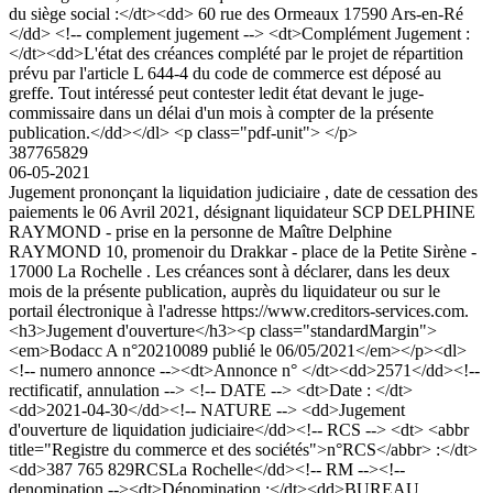
du siège social :</dt><dd> 60 rue des Ormeaux 17590 Ars-en-Ré
</dd> <!-- complement jugement --> <dt>Complément Jugement :
</dt><dd>L'état des créances complété par le projet de répartition
prévu par l'article L 644-4 du code de commerce est déposé au
greffe. Tout intéressé peut contester ledit état devant le juge-
commissaire dans un délai d'un mois à compter de la présente
publication.</dd></dl> <p class="pdf-unit"> </p>
387765829
06-05-2021
Jugement prononçant la liquidation judiciaire , date de cessation des
paiements le 06 Avril 2021, désignant liquidateur SCP DELPHINE
RAYMOND - prise en la personne de Maître Delphine
RAYMOND 10, promenoir du Drakkar - place de la Petite Sirène -
17000 La Rochelle . Les créances sont à déclarer, dans les deux
mois de la présente publication, auprès du liquidateur ou sur le
portail électronique à l'adresse https://www.creditors-services.com.
<h3>Jugement d'ouverture</h3><p class="standardMargin">
<em>Bodacc A n°20210089 publié le 06/05/2021</em></p><dl>
<!-- numero annonce --><dt>Annonce n° </dt><dd>2571</dd><!--
rectificatif, annulation --> <!-- DATE --> <dt>Date : </dt>
<dd>2021-04-30</dd><!-- NATURE --> <dd>Jugement
d'ouverture de liquidation judiciaire</dd><!-- RCS --> <dt> <abbr
title="Registre du commerce et des sociétés">n°RCS</abbr> :</dt>
<dd>387 765 829RCSLa Rochelle</dd><!-- RM --><!--
denomination --><dt>Dénomination :</dt><dd>BUREAU