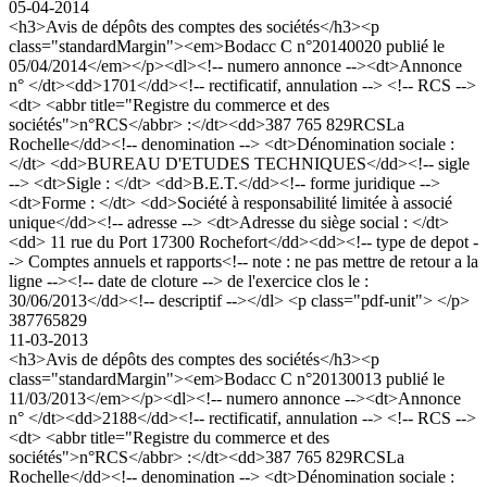
05-04-2014
<h3>Avis de dépôts des comptes des sociétés</h3><p
class="standardMargin"><em>Bodacc C n°20140020 publié le
05/04/2014</em></p><dl><!-- numero annonce --><dt>Annonce
n° </dt><dd>1701</dd><!-- rectificatif, annulation --> <!-- RCS -->
<dt> <abbr title="Registre du commerce et des
sociétés">n°RCS</abbr> :</dt><dd>387 765 829RCSLa
Rochelle</dd><!-- denomination --> <dt>Dénomination sociale :
</dt> <dd>BUREAU D'ETUDES TECHNIQUES</dd><!-- sigle
--> <dt>Sigle : </dt> <dd>B.E.T.</dd><!-- forme juridique -->
<dt>Forme : </dt> <dd>Société à responsabilité limitée à associé
unique</dd><!-- adresse --> <dt>Adresse du siège social : </dt>
<dd> 11 rue du Port 17300 Rochefort</dd><dd><!-- type de depot -
-> Comptes annuels et rapports<!-- note : ne pas mettre de retour a la
ligne --><!-- date de cloture --> de l'exercice clos le :
30/06/2013</dd><!-- descriptif --></dl> <p class="pdf-unit"> </p>
387765829
11-03-2013
<h3>Avis de dépôts des comptes des sociétés</h3><p
class="standardMargin"><em>Bodacc C n°20130013 publié le
11/03/2013</em></p><dl><!-- numero annonce --><dt>Annonce
n° </dt><dd>2188</dd><!-- rectificatif, annulation --> <!-- RCS -->
<dt> <abbr title="Registre du commerce et des
sociétés">n°RCS</abbr> :</dt><dd>387 765 829RCSLa
Rochelle</dd><!-- denomination --> <dt>Dénomination sociale :