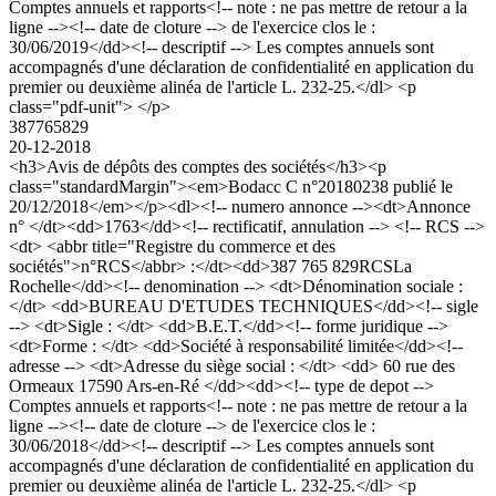
Comptes annuels et rapports<!-- note : ne pas mettre de retour a la
ligne --><!-- date de cloture --> de l'exercice clos le :
30/06/2019</dd><!-- descriptif --> Les comptes annuels sont
accompagnés d'une déclaration de confidentialité en application du
premier ou deuxième alinéa de l'article L. 232-25.</dl> <p
class="pdf-unit"> </p>
387765829
20-12-2018
<h3>Avis de dépôts des comptes des sociétés</h3><p
class="standardMargin"><em>Bodacc C n°20180238 publié le
20/12/2018</em></p><dl><!-- numero annonce --><dt>Annonce
n° </dt><dd>1763</dd><!-- rectificatif, annulation --> <!-- RCS -->
<dt> <abbr title="Registre du commerce et des
sociétés">n°RCS</abbr> :</dt><dd>387 765 829RCSLa
Rochelle</dd><!-- denomination --> <dt>Dénomination sociale :
</dt> <dd>BUREAU D'ETUDES TECHNIQUES</dd><!-- sigle
--> <dt>Sigle : </dt> <dd>B.E.T.</dd><!-- forme juridique -->
<dt>Forme : </dt> <dd>Société à responsabilité limitée</dd><!--
adresse --> <dt>Adresse du siège social : </dt> <dd> 60 rue des
Ormeaux 17590 Ars-en-Ré </dd><dd><!-- type de depot -->
Comptes annuels et rapports<!-- note : ne pas mettre de retour a la
ligne --><!-- date de cloture --> de l'exercice clos le :
30/06/2018</dd><!-- descriptif --> Les comptes annuels sont
accompagnés d'une déclaration de confidentialité en application du
premier ou deuxième alinéa de l'article L. 232-25.</dl> <p