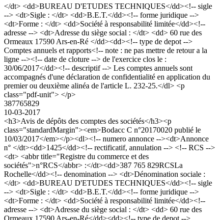
</dt> <dd>BUREAU D'ETUDES TECHNIQUES</dd><!-- sigle
--> <dt>Sigle : </dt> <dd>B.E.T.</dd><!-- forme juridique -->
<dt>Forme : </dt> <dd>Société à responsabilité limitée</dd><!--
adresse --> <dt>Adresse du siège social : </dt> <dd> 60 rue des
Ormeaux 17590 Ars-en-Ré </dd><dd><!-- type de depot -->
Comptes annuels et rapports<!-- note : ne pas mettre de retour a la
ligne --><!-- date de cloture --> de l'exercice clos le :
30/06/2017</dd><!-- descriptif --> Les comptes annuels sont
accompagnés d'une déclaration de confidentialité en application du
premier ou deuxième alinéa de l'article L. 232-25.</dl> <p
class="pdf-unit"> </p>
387765829
10-03-2017
<h3>Avis de dépôts des comptes des sociétés</h3><p
class="standardMargin"><em>Bodacc C n°20170020 publié le
10/03/2017</em></p><dl><!-- numero annonce --><dt>Annonce
n° </dt><dd>1425</dd><!-- rectificatif, annulation --> <!-- RCS -->
<dt> <abbr title="Registre du commerce et des
sociétés">n°RCS</abbr> :</dt><dd>387 765 829RCSLa
Rochelle</dd><!-- denomination --> <dt>Dénomination sociale :
</dt> <dd>BUREAU D'ETUDES TECHNIQUES</dd><!-- sigle
--> <dt>Sigle : </dt> <dd>B.E.T.</dd><!-- forme juridique -->
<dt>Forme : </dt> <dd>Société à responsabilité limitée</dd><!--
adresse --> <dt>Adresse du siège social : </dt> <dd> 60 rue des
Ormeaux 17590 Ars-en-Ré</dd><dd><!-- type de depot -->