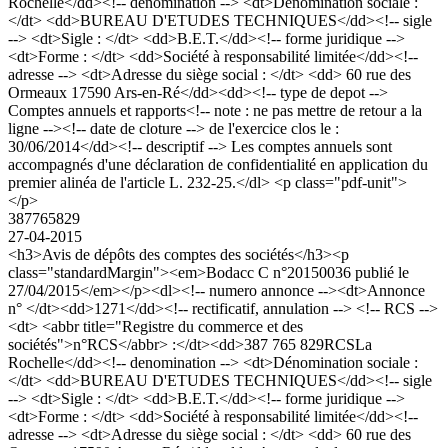
Rochelle</dd><!-- denomination --> <dt>Dénomination sociale :
</dt> <dd>BUREAU D'ETUDES TECHNIQUES</dd><!-- sigle
--> <dt>Sigle : </dt> <dd>B.E.T.</dd><!-- forme juridique -->
<dt>Forme : </dt> <dd>Société à responsabilité limitée</dd><!--
adresse --> <dt>Adresse du siège social : </dt> <dd> 60 rue des
Ormeaux 17590 Ars-en-Ré</dd><dd><!-- type de depot -->
Comptes annuels et rapports<!-- note : ne pas mettre de retour a la
ligne --><!-- date de cloture --> de l'exercice clos le :
30/06/2014</dd><!-- descriptif --> Les comptes annuels sont
accompagnés d'une déclaration de confidentialité en application du
premier alinéa de l'article L. 232-25.</dl> <p class="pdf-unit">
</p>
387765829
27-04-2015
<h3>Avis de dépôts des comptes des sociétés</h3><p
class="standardMargin"><em>Bodacc C n°20150036 publié le
27/04/2015</em></p><dl><!-- numero annonce --><dt>Annonce
n° </dt><dd>1271</dd><!-- rectificatif, annulation --> <!-- RCS -->
<dt> <abbr title="Registre du commerce et des
sociétés">n°RCS</abbr> :</dt><dd>387 765 829RCSLa
Rochelle</dd><!-- denomination --> <dt>Dénomination sociale :
</dt> <dd>BUREAU D'ETUDES TECHNIQUES</dd><!-- sigle
--> <dt>Sigle : </dt> <dd>B.E.T.</dd><!-- forme juridique -->
<dt>Forme : </dt> <dd>Société à responsabilité limitée</dd><!--
adresse --> <dt>Adresse du siège social : </dt> <dd> 60 rue des