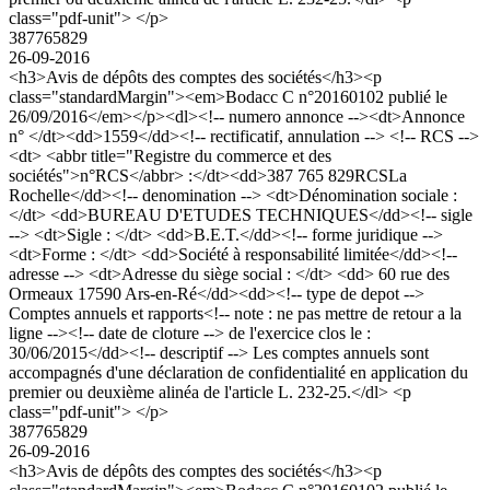
class="pdf-unit"> </p>
387765829
26-09-2016
<h3>Avis de dépôts des comptes des sociétés</h3><p
class="standardMargin"><em>Bodacc C n°20160102 publié le
26/09/2016</em></p><dl><!-- numero annonce --><dt>Annonce
n° </dt><dd>1559</dd><!-- rectificatif, annulation --> <!-- RCS -->
<dt> <abbr title="Registre du commerce et des
sociétés">n°RCS</abbr> :</dt><dd>387 765 829RCSLa
Rochelle</dd><!-- denomination --> <dt>Dénomination sociale :
</dt> <dd>BUREAU D'ETUDES TECHNIQUES</dd><!-- sigle
--> <dt>Sigle : </dt> <dd>B.E.T.</dd><!-- forme juridique -->
<dt>Forme : </dt> <dd>Société à responsabilité limitée</dd><!--
adresse --> <dt>Adresse du siège social : </dt> <dd> 60 rue des
Ormeaux 17590 Ars-en-Ré</dd><dd><!-- type de depot -->
Comptes annuels et rapports<!-- note : ne pas mettre de retour a la
ligne --><!-- date de cloture --> de l'exercice clos le :
30/06/2015</dd><!-- descriptif --> Les comptes annuels sont
accompagnés d'une déclaration de confidentialité en application du
premier ou deuxième alinéa de l'article L. 232-25.</dl> <p
class="pdf-unit"> </p>
387765829
26-09-2016
<h3>Avis de dépôts des comptes des sociétés</h3><p