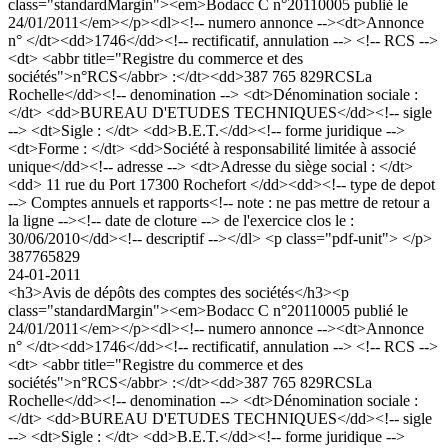
class="standardMargin"><em>Bodacc C n°20110005 publié le
24/01/2011</em></p><dl><!-- numero annonce --><dt>Annonce
n° </dt><dd>1746</dd><!-- rectificatif, annulation --> <!-- RCS -->
<dt> <abbr title="Registre du commerce et des
sociétés">n°RCS</abbr> :</dt><dd>387 765 829RCSLa
Rochelle</dd><!-- denomination --> <dt>Dénomination sociale :
</dt> <dd>BUREAU D'ETUDES TECHNIQUES</dd><!-- sigle
--> <dt>Sigle : </dt> <dd>B.E.T.</dd><!-- forme juridique -->
<dt>Forme : </dt> <dd>Société à responsabilité limitée à associé
unique</dd><!-- adresse --> <dt>Adresse du siège social : </dt>
<dd> 11 rue du Port 17300 Rochefort </dd><dd><!-- type de depot
--> Comptes annuels et rapports<!-- note : ne pas mettre de retour a
la ligne --><!-- date de cloture --> de l'exercice clos le :
30/06/2010</dd><!-- descriptif --></dl> <p class="pdf-unit"> </p>
387765829
24-01-2011
<h3>Avis de dépôts des comptes des sociétés</h3><p
class="standardMargin"><em>Bodacc C n°20110005 publié le
24/01/2011</em></p><dl><!-- numero annonce --><dt>Annonce
n° </dt><dd>1746</dd><!-- rectificatif, annulation --> <!-- RCS -->
<dt> <abbr title="Registre du commerce et des
sociétés">n°RCS</abbr> :</dt><dd>387 765 829RCSLa
Rochelle</dd><!-- denomination --> <dt>Dénomination sociale :
</dt> <dd>BUREAU D'ETUDES TECHNIQUES</dd><!-- sigle
--> <dt>Sigle : </dt> <dd>B.E.T.</dd><!-- forme juridique -->