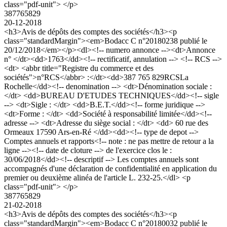
class="pdf-unit"> </p>
387765829
20-12-2018
<h3>Avis de dépôts des comptes des sociétés</h3><p
class="standardMargin"><em>Bodacc C n°20180238 publié le
20/12/2018</em></p><dl><!-- numero annonce --><dt>Annonce
n° </dt><dd>1763</dd><!-- rectificatif, annulation --> <!-- RCS -->
<dt> <abbr title="Registre du commerce et des
sociétés">n°RCS</abbr> :</dt><dd>387 765 829RCSLa
Rochelle</dd><!-- denomination --> <dt>Dénomination sociale :
</dt> <dd>BUREAU D'ETUDES TECHNIQUES</dd><!-- sigle
--> <dt>Sigle : </dt> <dd>B.E.T.</dd><!-- forme juridique -->
<dt>Forme : </dt> <dd>Société à responsabilité limitée</dd><!--
adresse --> <dt>Adresse du siège social : </dt> <dd> 60 rue des
Ormeaux 17590 Ars-en-Ré </dd><dd><!-- type de depot -->
Comptes annuels et rapports<!-- note : ne pas mettre de retour a la
ligne --><!-- date de cloture --> de l'exercice clos le :
30/06/2018</dd><!-- descriptif --> Les comptes annuels sont
accompagnés d'une déclaration de confidentialité en application du
premier ou deuxième alinéa de l'article L. 232-25.</dl> <p
class="pdf-unit"> </p>
387765829
21-02-2018
<h3>Avis de dépôts des comptes des sociétés</h3><p
class="standardMargin"><em>Bodacc C n°20180032 publié le