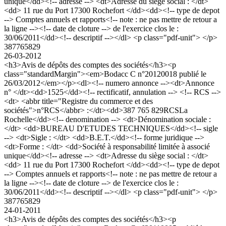
unique</dd><!-- adresse --> <dt>Adresse du siège social : </dt>
<dd> 11 rue du Port 17300 Rochefort </dd><dd><!-- type de depot
--> Comptes annuels et rapports<!-- note : ne pas mettre de retour a
la ligne --><!-- date de cloture --> de l'exercice clos le :
30/06/2011</dd><!-- descriptif --></dl> <p class="pdf-unit"> </p>
387765829
26-03-2012
<h3>Avis de dépôts des comptes des sociétés</h3><p
class="standardMargin"><em>Bodacc C n°20120018 publié le
26/03/2012</em></p><dl><!-- numero annonce --><dt>Annonce
n° </dt><dd>1525</dd><!-- rectificatif, annulation --> <!-- RCS -->
<dt> <abbr title="Registre du commerce et des
sociétés">n°RCS</abbr> :</dt><dd>387 765 829RCSLa
Rochelle</dd><!-- denomination --> <dt>Dénomination sociale :
</dt> <dd>BUREAU D'ETUDES TECHNIQUES</dd><!-- sigle
--> <dt>Sigle : </dt> <dd>B.E.T.</dd><!-- forme juridique -->
<dt>Forme : </dt> <dd>Société à responsabilité limitée à associé
unique</dd><!-- adresse --> <dt>Adresse du siège social : </dt>
<dd> 11 rue du Port 17300 Rochefort </dd><dd><!-- type de depot
--> Comptes annuels et rapports<!-- note : ne pas mettre de retour a
la ligne --><!-- date de cloture --> de l'exercice clos le :
30/06/2011</dd><!-- descriptif --></dl> <p class="pdf-unit"> </p>
387765829
24-01-2011
<h3>Avis de dépôts des comptes des sociétés</h3><p