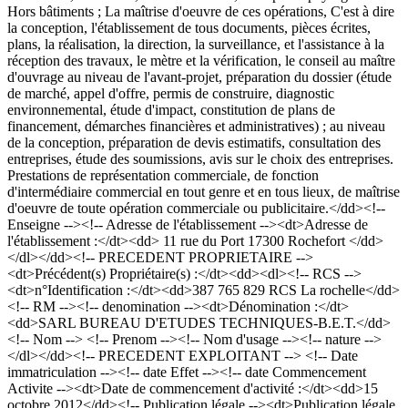
Hors bâtiments ; La maîtrise d'oeuvre de ces opérations, C'est à dire
la conception, l'établissement de tous documents, pièces écrites,
plans, la réalisation, la direction, la surveillance, et l'assistance à la
réception des travaux, le mètre et la vérification, le conseil au maître
d'ouvrage au niveau de l'avant-projet, préparation du dossier (étude
de marché, appel d'offre, permis de construire, diagnostic
environnemental, étude d'impact, constitution de plans de
financement, démarches financières et administratives) ; au niveau
de la conception, préparation de devis estimatifs, consultation des
entreprises, étude des soumissions, avis sur le choix des entreprises.
Prestations de représentation commerciale, de fonction
d'intermédiaire commercial en tout genre et en tous lieux, de maîtrise
d'oeuvre de toute opération commerciale ou publicitaire.</dd><!--
Enseigne --><!-- Adresse de l'établissement --><dt>Adresse de
l'établissement :</dt><dd> 11 rue du Port 17300 Rochefort </dd>
</dl></dd><!-- PRECEDENT PROPRIETAIRE -->
<dt>Précédent(s) Propriétaire(s) :</dt><dd><dl><!-- RCS -->
<dt>n°Identification :</dt><dd>387 765 829 RCS La rochelle</dd>
<!-- RM --><!-- denomination --><dt>Dénomination :</dt>
<dd>SARL BUREAU D'ETUDES TECHNIQUES-B.E.T.</dd>
<!-- Nom --> <!-- Prenom --><!-- Nom d'usage --><!-- nature -->
</dl></dd><!-- PRECEDENT EXPLOITANT --> <!-- Date
immatriculation --><!-- date Effet --><!-- date Commencement
Activite --><dt>Date de commencement d'activité :</dt><dd>15
octobre 2012</dd><!-- Publication légale --><dt>Publication légale