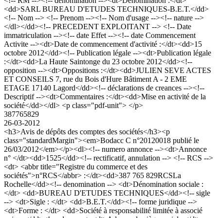
<!-- RM --><!-- denomination --><dt>Dénomination :</dt>
<dd>SARL BUREAU D'ETUDES TECHNIQUES-B.E.T.</dd>
<!-- Nom --> <!-- Prenom --><!-- Nom d'usage --><!-- nature -->
</dl></dd><!-- PRECEDENT EXPLOITANT --> <!-- Date
immatriculation --><!-- date Effet --><!-- date Commencement
Activite --><dt>Date de commencement d'activité :</dt><dd>15
octobre 2012</dd><!-- Publication légale --><dt>Publication légale
:</dt><dd>La Haute Saintonge du 23 octobre 2012</dd><!--
opposition --><dt>Oppositions :</dt><dd>JULIEN SEVE ACTES
ET CONSEILS 7, rue du Bois d'Hure Bâtiment A - 2 EME
ETAGE 17140 Lagord</dd><!-- déclarations de creances --><!--
Descriptif --><dt>Commentaires :</dt><dd>Mise en activité de la
société</dd></dl> <p class="pdf-unit"> </p>
387765829
26-03-2012
<h3>Avis de dépôts des comptes des sociétés</h3><p
class="standardMargin"><em>Bodacc C n°20120018 publié le
26/03/2012</em></p><dl><!-- numero annonce --><dt>Annonce
n° </dt><dd>1525</dd><!-- rectificatif, annulation --> <!-- RCS -->
<dt> <abbr title="Registre du commerce et des
sociétés">n°RCS</abbr> :</dt><dd>387 765 829RCSLa
Rochelle</dd><!-- denomination --> <dt>Dénomination sociale :
</dt> <dd>BUREAU D'ETUDES TECHNIQUES</dd><!-- sigle
--> <dt>Sigle : </dt> <dd>B.E.T.</dd><!-- forme juridique -->
<dt>Forme : </dt> <dd>Société à responsabilité limitée à associé