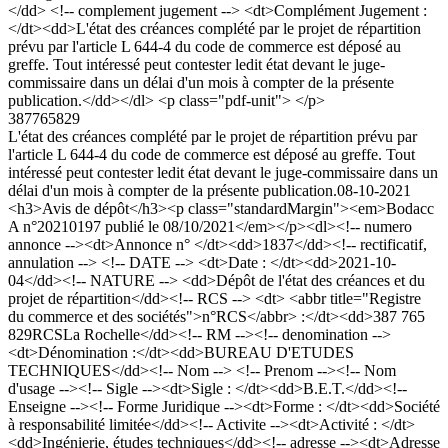
</dd> <!-- complement jugement --> <dt>Complément Jugement :
</dt><dd>L'état des créances complété par le projet de répartition
prévu par l'article L 644-4 du code de commerce est déposé au
greffe. Tout intéressé peut contester ledit état devant le juge-
commissaire dans un délai d'un mois à compter de la présente
publication.</dd></dl> <p class="pdf-unit"> </p>
387765829
L'état des créances complété par le projet de répartition prévu par
l'article L 644-4 du code de commerce est déposé au greffe. Tout
intéressé peut contester ledit état devant le juge-commissaire dans un
délai d'un mois à compter de la présente publication.
08-10-2021
<h3>Avis de dépôt</h3><p class="standardMargin"><em>Bodacc
A n°20210197 publié le 08/10/2021</em></p><dl><!-- numero
annonce --><dt>Annonce n° </dt><dd>1837</dd><!-- rectificatif,
annulation --> <!-- DATE --> <dt>Date : </dt><dd>2021-10-
04</dd><!-- NATURE --> <dd>Dépôt de l'état des créances et du
projet de répartition</dd><!-- RCS --> <dt> <abbr title="Registre
du commerce et des sociétés">n°RCS</abbr> :</dt><dd>387 765
829RCSLa Rochelle</dd><!-- RM --><!-- denomination -->
<dt>Dénomination :</dt><dd>BUREAU D'ETUDES
TECHNIQUES</dd><!-- Nom --> <!-- Prenom --><!-- Nom
d'usage --><!-- Sigle --><dt>Sigle : </dt><dd>B.E.T.</dd><!--
Enseigne --><!-- Forme Juridique --><dt>Forme : </dt><dd>Société
à responsabilité limitée</dd><!-- Activite --><dt>Activité : </dt>
<dd>Ingénierie, études techniques</dd><!-- adresse --><dt>Adresse