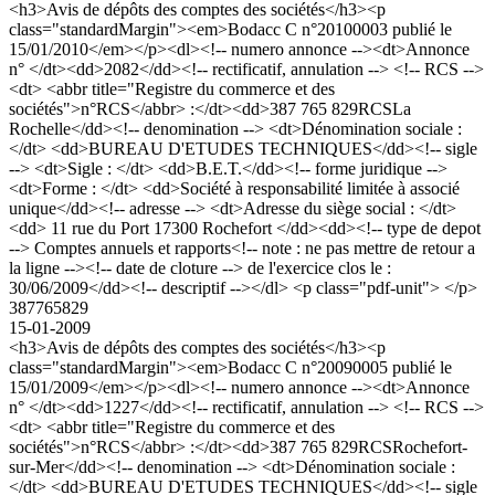
<h3>Avis de dépôts des comptes des sociétés</h3><p
class="standardMargin"><em>Bodacc C n°20100003 publié le
15/01/2010</em></p><dl><!-- numero annonce --><dt>Annonce
n° </dt><dd>2082</dd><!-- rectificatif, annulation --> <!-- RCS -->
<dt> <abbr title="Registre du commerce et des
sociétés">n°RCS</abbr> :</dt><dd>387 765 829RCSLa
Rochelle</dd><!-- denomination --> <dt>Dénomination sociale :
</dt> <dd>BUREAU D'ETUDES TECHNIQUES</dd><!-- sigle
--> <dt>Sigle : </dt> <dd>B.E.T.</dd><!-- forme juridique -->
<dt>Forme : </dt> <dd>Société à responsabilité limitée à associé
unique</dd><!-- adresse --> <dt>Adresse du siège social : </dt>
<dd> 11 rue du Port 17300 Rochefort </dd><dd><!-- type de depot
--> Comptes annuels et rapports<!-- note : ne pas mettre de retour a
la ligne --><!-- date de cloture --> de l'exercice clos le :
30/06/2009</dd><!-- descriptif --></dl> <p class="pdf-unit"> </p>
387765829
15-01-2009
<h3>Avis de dépôts des comptes des sociétés</h3><p
class="standardMargin"><em>Bodacc C n°20090005 publié le
15/01/2009</em></p><dl><!-- numero annonce --><dt>Annonce
n° </dt><dd>1227</dd><!-- rectificatif, annulation --> <!-- RCS -->
<dt> <abbr title="Registre du commerce et des
sociétés">n°RCS</abbr> :</dt><dd>387 765 829RCSRochefort-
sur-Mer</dd><!-- denomination --> <dt>Dénomination sociale :
</dt> <dd>BUREAU D'ETUDES TECHNIQUES</dd><!-- sigle