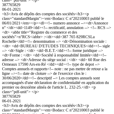
class="pdf-unit"> </p>
387765829
06-01-2021
<h3>Avis de dépôts des comptes des sociétés</h3><p
class="standardMargin"><em>Bodacc C n°20210003 publié le
06/01/2021</em></p><dl><!-- numero annonce --><dt>Annonce
n° </dt><dd>1149</dd><!-- rectificatif, annulation --> <!-- RCS -->
<dt> <abbr title="Registre du commerce et des
sociétés">n°RCS</abbr> :</dt><dd>387 765 829RCSLa
Rochelle</dd><!-- denomination --> <dt>Dénomination sociale :
</dt> <dd>BUREAU D'ETUDES TECHNIQUES</dd><!-- sigle
--> <dt>Sigle : </dt> <dd>B.E.T.</dd><!-- forme juridique -->
<dt>Forme : </dt> <dd>Société à responsabilité limitée</dd><!--
adresse --> <dt>Adresse du siège social : </dt> <dd> 60 Rue des
Ormeaux 17590 Ars-en-Ré </dd><dd><!-- type de depot -->
Comptes annuels et rapports<!-- note : ne pas mettre de retour a la
ligne --><!-- date de cloture --> de l'exercice clos le :
30/06/2020</dd><!-- descriptif --> Les comptes annuels sont
accompagnés d'une déclaration de confidentialité en application du
premier ou deuxième alinéa de l'article L. 232-25.</dl> <p
class="pdf-unit"> </p>
387765829
06-01-2021
<h3>Avis de dépôts des comptes des sociétés</h3><p
class="standardMargin"><em>Bodacc C n°20210003 publié le