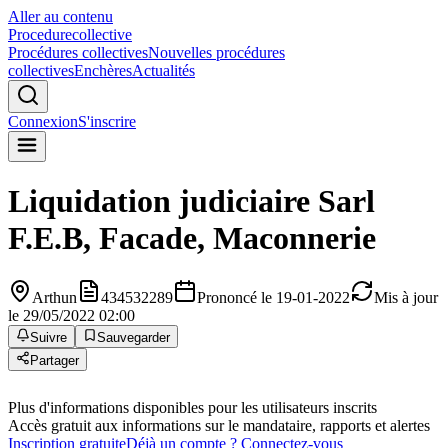
Aller au contenu
Procedure
collective
Procédures collectives
Nouvelles procédures
collectives
Enchères
Actualités
Connexion
S'inscrire
Liquidation judiciaire
Sarl
F.E.B, Facade, Maconnerie
Arthun
434532289
Prononcé le 19-01-2022
Mis à jour
le 29/05/2022 02:00
Suivre
Sauvegarder
Partager
Plus d'informations disponibles pour les utilisateurs inscrits
Accès gratuit aux informations sur le mandataire, rapports et alertes
Inscription gratuite
Déjà un compte ? Connectez-vous