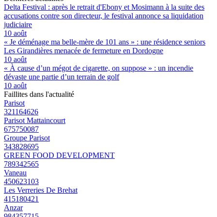
Delta Festival : après le retrait d'Ebony et Mosimann à la suite des
accusations contre son directeur, le festival annonce sa liquidation
judiciaire
10 août
« Je déménage ma belle-mère de 101 ans » : une résidence seniors
Les Girandières menacée de fermeture en Dordogne
10 août
« À cause d’un mégot de cigarette, on suppose » : un incendie
dévaste une partie d’un terrain de golf
10 août
Faillites dans l'actualité
Parisot
321164626
Parisot Mattaincourt
675750087
Groupe Parisot
343828695
GREEN FOOD DEVELOPMENT
789342565
Vaneau
450623103
Les Verreries De Brehat
415180421
Anzar
984357715