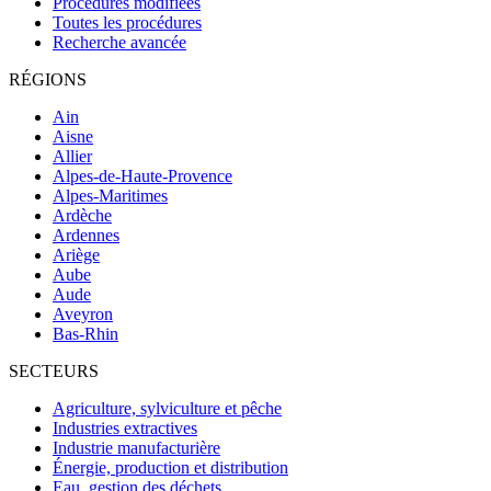
Procédures modifiées
Toutes les procédures
Recherche avancée
RÉGIONS
Ain
Aisne
Allier
Alpes-de-Haute-Provence
Alpes-Maritimes
Ardèche
Ardennes
Ariège
Aube
Aude
Aveyron
Bas-Rhin
SECTEURS
Agriculture, sylviculture et pêche
Industries extractives
Industrie manufacturière
Énergie, production et distribution
Eau, gestion des déchets