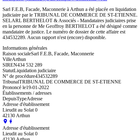
Sarl F.E.B, Facade, Maconnerie à Arthun a été placée en liquidation
judiciaire par le TRIBUNAL DE COMMERCE DE ST-ETIENNE.
SELARL BERTHELOT & Associés - Mandataires judiciaires prise
en la personne de Me Geoffroy BERTHELOT a été désigné comme
mandataire de justice. Le numéro de dossier de cette affaire est
434532289. Aucun rapport n'est (encore) disponible.
Informations générales
Raison sociale
Sarl F.E.B, Facade, Maconnerie
Ville
Arthun
SIREN
434 532 289
Statut
Liquidation judiciaire
N° de procédure
434532289
Tribunal
TRIBUNAL DE COMMERCE DE ST-ETIENNE
Prononcé le
19-01-2022
Établissements / adresses
Depuis
Type
Adresse
Adresse d'établissement
Lieudit au Solat 0
42130 Arthun
Adresse d'établissement
Lieudit au Solat 0
42130 Arthun