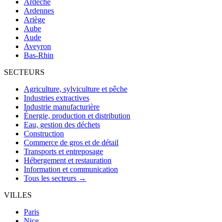
Ardèche
Ardennes
Ariège
Aube
Aude
Aveyron
Bas-Rhin
SECTEURS
Agriculture, sylviculture et pêche
Industries extractives
Industrie manufacturière
Énergie, production et distribution
Eau, gestion des déchets
Construction
Commerce de gros et de détail
Transports et entreposage
Hébergement et restauration
Information et communication
Tous les secteurs →
VILLES
Paris
Nice