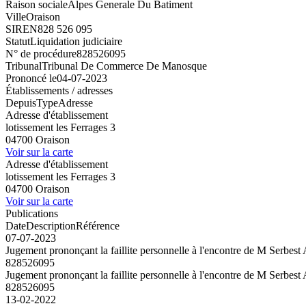
Raison sociale
Alpes Generale Du Batiment
Ville
Oraison
SIREN
828 526 095
Statut
Liquidation judiciaire
N° de procédure
828526095
Tribunal
Tribunal De Commerce De Manosque
Prononcé le
04-07-2023
Établissements / adresses
Depuis
Type
Adresse
Adresse d'établissement
lotissement les Ferrages 3
04700 Oraison
Voir sur la carte
Adresse d'établissement
lotissement les Ferrages 3
04700 Oraison
Voir sur la carte
Publications
Date
Description
Référence
07-07-2023
Jugement prononçant la faillite personnelle à l'encontre de M Serbest 
828526095
Jugement prononçant la faillite personnelle à l'encontre de M Serbest 
828526095
13-02-2022