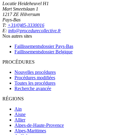
Locatie Heideheuvel H1
Mart Smeetslaan 1
1217 ZE Hilversum
Pays-Bas
T:
+31(0)85-3330016
E:
info@procedurecollective.fr
Nos autres sites
Faillissementsdossier
Pays-Bas
Faillissementsdossier
Belgique
PROCÉDURES
Nouvelles procédures
Procédures modifiées
Toutes les procédures
Recherche avancée
RÉGIONS
Ain
Aisne
Allier
Alpes-de-Haute-Provence
Alpes-Maritimes