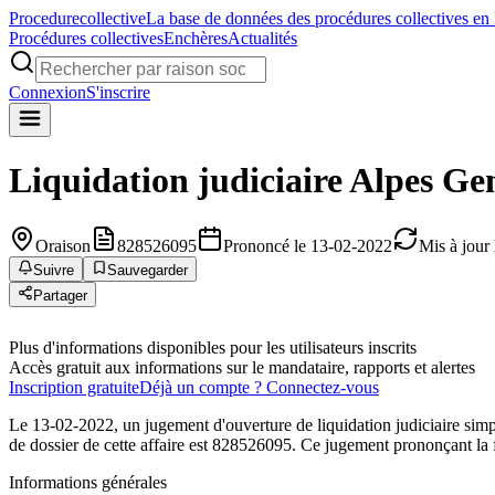
Procedure
collective
La base de données des procédures collectives en
Procédures collectives
Enchères
Actualités
Connexion
S'inscrire
Liquidation judiciaire
Alpes Ge
Oraison
828526095
Prononcé le 13-02-2022
Mis à jour
Suivre
Sauvegarder
Partager
Plus d'informations disponibles pour les utilisateurs inscrits
Accès gratuit aux informations sur le mandataire, rapports et alertes
Inscription gratuite
Déjà un compte ? Connectez-vous
Le 13-02-2022, un jugement d'ouverture de liquidation judiciaire s
de dossier de cette affaire est 828526095. Ce jugement prononçant la fa
Informations générales