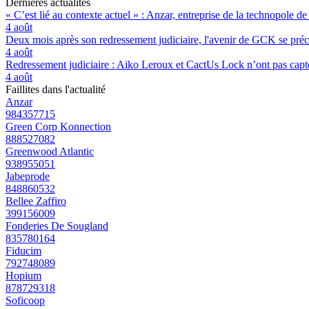
Dernières actualités
« C’est lié au contexte actuel » : Anzar, entreprise de la technopole de
4 août
Deux mois après son redressement judiciaire, l'avenir de GCK se préc
4 août
Redressement judiciaire : Aiko Leroux et CactUs Lock n’ont pas capté
4 août
Faillites dans l'actualité
Anzar
984357715
Green Corp Konnection
888527082
Greenwood Atlantic
938955051
Jabeprode
848860532
Bellee Zaffiro
399156009
Fonderies De Sougland
835780164
Fiducim
792748089
Hopium
878729318
Soficoop