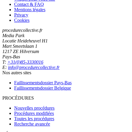
Contact & FAQ
Mentions légales
Privacy
Cookies
procedurecollective.fr
Media Park
Locatie Heideheuvel H1
Mart Smeetslaan 1
1217 ZE Hilversum
Pays-Bas
T:
+31(0)85-3330016
E:
info@procedurecollective.fr
Nos autres sites
Faillissementsdossier
Pays-Bas
Faillissementsdossier
Belgique
PROCÉDURES
Nouvelles procédures
Procédures modifiées
Toutes les procédures
Recherche avancée