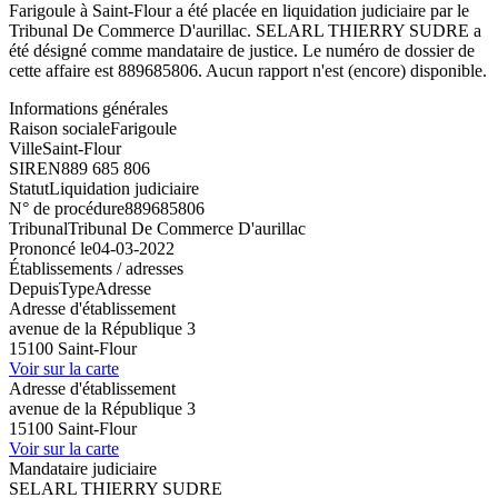
Farigoule à Saint-Flour a été placée en liquidation judiciaire par le
Tribunal De Commerce D'aurillac. SELARL THIERRY SUDRE a
été désigné comme mandataire de justice. Le numéro de dossier de
cette affaire est 889685806. Aucun rapport n'est (encore) disponible.
Informations générales
Raison sociale
Farigoule
Ville
Saint-Flour
SIREN
889 685 806
Statut
Liquidation judiciaire
N° de procédure
889685806
Tribunal
Tribunal De Commerce D'aurillac
Prononcé le
04-03-2022
Établissements / adresses
Depuis
Type
Adresse
Adresse d'établissement
avenue de la République 3
15100 Saint-Flour
Voir sur la carte
Adresse d'établissement
avenue de la République 3
15100 Saint-Flour
Voir sur la carte
Mandataire judiciaire
SELARL THIERRY SUDRE