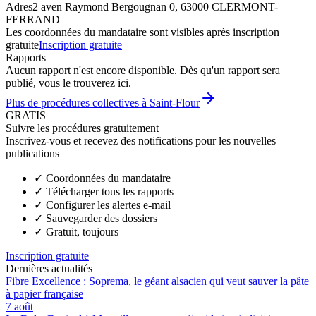
Adres
2 aven Raymond Bergougnan 0, 63000 CLERMONT-
FERRAND
Les coordonnées du mandataire sont visibles après inscription
gratuite
Inscription gratuite
Rapports
Aucun rapport n'est encore disponible. Dès qu'un rapport sera
publié, vous le trouverez ici.
Plus de procédures collectives à Saint-Flour
GRATIS
Suivre les procédures gratuitement
Inscrivez-vous et recevez des notifications pour les nouvelles
publications
✓
Coordonnées du mandataire
✓
Télécharger tous les rapports
✓
Configurer les alertes e-mail
✓
Sauvegarder des dossiers
✓
Gratuit, toujours
Inscription gratuite
Dernières actualités
Fibre Excellence : Soprema, le géant alsacien qui veut sauver la pâte
à papier française
7 août