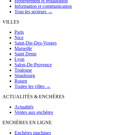
Hébergement et restauration
Information et communication
Tous les secteurs →
VILLES
Paris
Nice
Saint-Die-Des-Vosges
Marseille
Saint Denis
Lyon
Salon-De-Provence
Toulouse
Strasbourg
Rouen
Toutes les villes →
ACTUALITÉS & ENCHÈRES
Actualités
Ventes aux enchères
ENCHÈRES EN LIGNE
Enchères machines