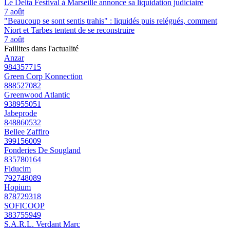
Le Delta Festival à Marseille annonce sa liquidation judiciaire
7 août
"Beaucoup se sont sentis trahis" : liquidés puis relégués, comment
Niort et Tarbes tentent de se reconstruire
7 août
Faillites dans l'actualité
Anzar
984357715
Green Corp Konnection
888527082
Greenwood Atlantic
938955051
Jabeprode
848860532
Bellee Zaffiro
399156009
Fonderies De Sougland
835780164
Fiducim
792748089
Hopium
878729318
SOFICOOP
383755949
S.A.R.L. Verdant Marc