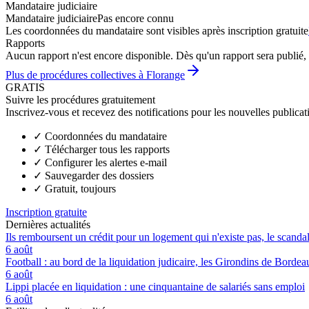
Mandataire judiciaire
Mandataire judiciaire
Pas encore connu
Les coordonnées du mandataire sont visibles après inscription gratuite
Rapports
Aucun rapport n'est encore disponible. Dès qu'un rapport sera publié, 
Plus de procédures collectives à Florange
GRATIS
Suivre les procédures gratuitement
Inscrivez-vous et recevez des notifications pour les nouvelles publicat
✓
Coordonnées du mandataire
✓
Télécharger tous les rapports
✓
Configurer les alertes e-mail
✓
Sauvegarder des dossiers
✓
Gratuit, toujours
Inscription gratuite
Dernières actualités
Ils remboursent un crédit pour un logement qui n'existe pas, le scand
6 août
Football : au bord de la liquidation judicaire, les Girondins de Borde
6 août
Lippi placée en liquidation : une cinquantaine de salariés sans emploi
6 août