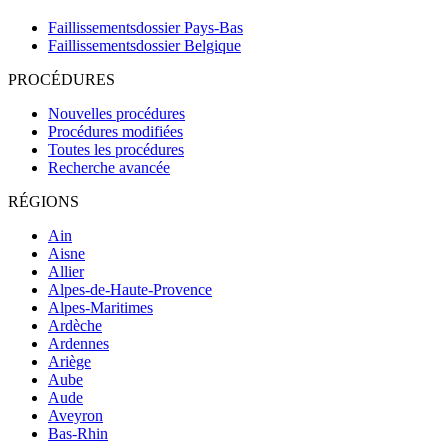
Faillissementsdossier
Pays-Bas
Faillissementsdossier
Belgique
PROCÉDURES
Nouvelles procédures
Procédures modifiées
Toutes les procédures
Recherche avancée
RÉGIONS
Ain
Aisne
Allier
Alpes-de-Haute-Provence
Alpes-Maritimes
Ardèche
Ardennes
Ariège
Aube
Aude
Aveyron
Bas-Rhin