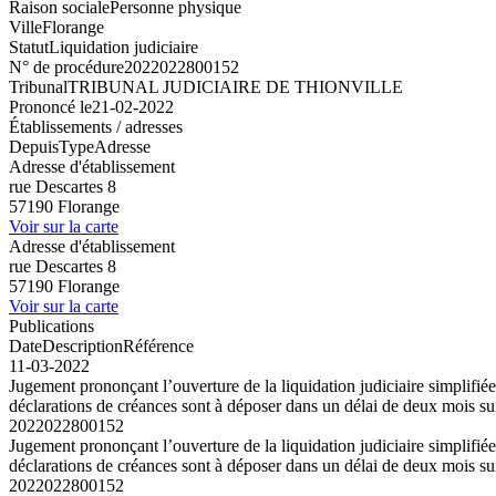
Raison sociale
Personne physique
Ville
Florange
Statut
Liquidation judiciaire
N° de procédure
2022022800152
Tribunal
TRIBUNAL JUDICIAIRE DE THIONVILLE
Prononcé le
21-02-2022
Établissements / adresses
Depuis
Type
Adresse
Adresse d'établissement
rue Descartes 8
57190 Florange
Voir sur la carte
Adresse d'établissement
rue Descartes 8
57190 Florange
Voir sur la carte
Publications
Date
Description
Référence
11-03-2022
Jugement prononçant l’ouverture de la liquidation judiciaire simplif
déclarations de créances sont à déposer dans un délai de deux mois su
2022022800152
Jugement prononçant l’ouverture de la liquidation judiciaire simplif
déclarations de créances sont à déposer dans un délai de deux mois su
2022022800152