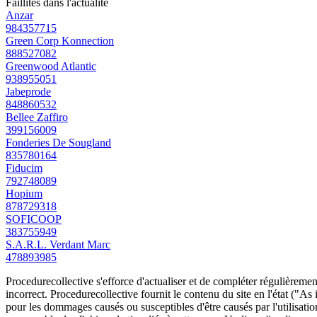
Faillites dans l'actualité
Anzar
984357715
Green Corp Konnection
888527082
Greenwood Atlantic
938955051
Jabeprode
848860532
Bellee Zaffiro
399156009
Fonderies De Sougland
835780164
Fiducim
792748089
Hopium
878729318
SOFICOOP
383755949
S.A.R.L. Verdant Marc
478893985
Procedurecollective s'efforce d'actualiser et de compléter régulièrement
incorrect. Procedurecollective fournit le contenu du site en l'état ("As
pour les dommages causés ou susceptibles d'être causés par l'utilisation