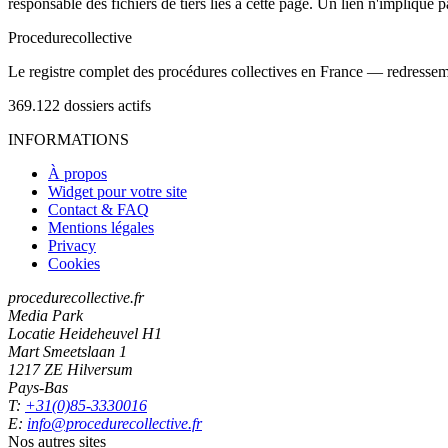
responsable des fichiers de tiers liés à cette page. Un lien n'implique p
Procedure
collective
Le registre complet des procédures collectives en France — redressemen
369.122
dossiers actifs
INFORMATIONS
À propos
Widget pour votre site
Contact & FAQ
Mentions légales
Privacy
Cookies
procedurecollective.fr
Media Park
Locatie Heideheuvel H1
Mart Smeetslaan 1
1217 ZE Hilversum
Pays-Bas
T:
+31(0)85-3330016
E:
info@procedurecollective.fr
Nos autres sites