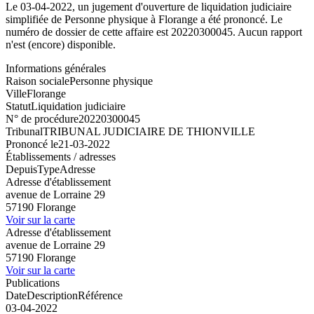
Le 03-04-2022, un jugement d'ouverture de liquidation judiciaire
simplifiée de Personne physique à Florange a été prononcé. Le
numéro de dossier de cette affaire est 20220300045. Aucun rapport
n'est (encore) disponible.
Informations générales
Raison sociale
Personne physique
Ville
Florange
Statut
Liquidation judiciaire
N° de procédure
20220300045
Tribunal
TRIBUNAL JUDICIAIRE DE THIONVILLE
Prononcé le
21-03-2022
Établissements / adresses
Depuis
Type
Adresse
Adresse d'établissement
avenue de Lorraine 29
57190 Florange
Voir sur la carte
Adresse d'établissement
avenue de Lorraine 29
57190 Florange
Voir sur la carte
Publications
Date
Description
Référence
03-04-2022