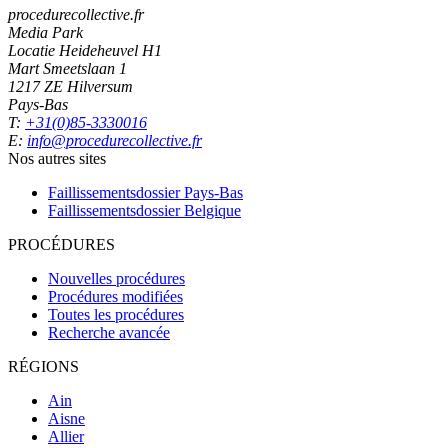
procedurecollective.fr
Media Park
Locatie Heideheuvel H1
Mart Smeetslaan 1
1217 ZE Hilversum
Pays-Bas
T:
+31(0)85-3330016
E:
info@procedurecollective.fr
Nos autres sites
Faillissementsdossier
Pays-Bas
Faillissementsdossier
Belgique
PROCÉDURES
Nouvelles procédures
Procédures modifiées
Toutes les procédures
Recherche avancée
RÉGIONS
Ain
Aisne
Allier