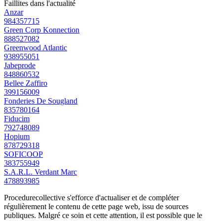
Faillites dans l'actualité
Anzar
984357715
Green Corp Konnection
888527082
Greenwood Atlantic
938955051
Jabeprode
848860532
Bellee Zaffiro
399156009
Fonderies De Sougland
835780164
Fiducim
792748089
Hopium
878729318
SOFICOOP
383755949
S.A.R.L. Verdant Marc
478893985
Procedurecollective s'efforce d'actualiser et de compléter
régulièrement le contenu de cette page web, issu de sources
publiques. Malgré ce soin et cette attention, il est possible que le