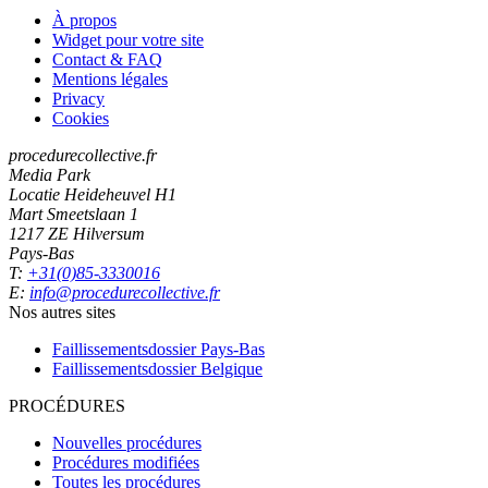
À propos
Widget pour votre site
Contact & FAQ
Mentions légales
Privacy
Cookies
procedurecollective.fr
Media Park
Locatie Heideheuvel H1
Mart Smeetslaan 1
1217 ZE Hilversum
Pays-Bas
T:
+31(0)85-3330016
E:
info@procedurecollective.fr
Nos autres sites
Faillissementsdossier
Pays-Bas
Faillissementsdossier
Belgique
PROCÉDURES
Nouvelles procédures
Procédures modifiées
Toutes les procédures