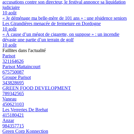
accusations contre son directeur, le festival annonce sa liquidation
judiciaire
10 août
« Je déménage ma belle-mère de 101 ans » : une résidence seniors
Les Girandières menacée de fermeture en Dordogne
10 août
« À cause d’un mégot de cigarette, on suppose » : un incendie
dévaste une partie d’un terrain de golf
10 août
Faillites dans l'actualité
Parisot
321164626
Parisot Mattaincourt
675750087
Groupe Parisot
343828695
GREEN FOOD DEVELOPMENT
789342565
Vaneau
450623103
Les Verreries De Brehat
415180421
Anzar
984357715
Green Corp Konnection