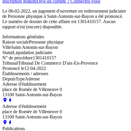
Inscription gratuite
Déjà un compte ? Connectez-vous
Le 06-02-2022, un jugement d'ouverture en redressement judiciaire
de Personne physique à Saint-Antonin-sur-Bayon a été prononcé.
Le numéro de dossier de cette affaire est 1301410157. Aucun
rapport n'est (encore) disponible.
Informations générales
Raison sociale
Personne physique
Ville
Saint-Antonin-sur-Bayon
Statut
Liquidation judiciaire
N° de procédure
1301410157
Tribunal
Tribunal De Commerce D'aix-En-Provence
Prononcé le
12-04-2022
Établissements / adresses
Depuis
Type
Adresse
Adresse d'établissement
place de Romée de Villeneuve 0
13100 Saint-Antonin-sur-Bayon
Adresse d'établissement
place de Romée de Villeneuve 0
13100 Saint-Antonin-sur-Bayon
Publications