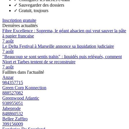
✓
Sauvegarder des dossiers
✓
Gratuit, toujours
Inscription gratuite
Dernières actualités
Fibre Excellence : Soprema, le géant alsacien qui veut sauver la pâte
à papier française
7 août
Le Delta Festival à Marseille annonce sa liquidation judiciaire
7 août
"Beaucoup se sont sentis trahis" : liquidés puis relégués, comment
Niort et Tarbes tentent de se reconstruire
7 août
Faillites dans l'actualité
Anzar
984357715
Green Corp Konnection
888527082
Greenwood Atlantic
938955051
Jabeprode
848860532
Bellee Zaffiro
399156009