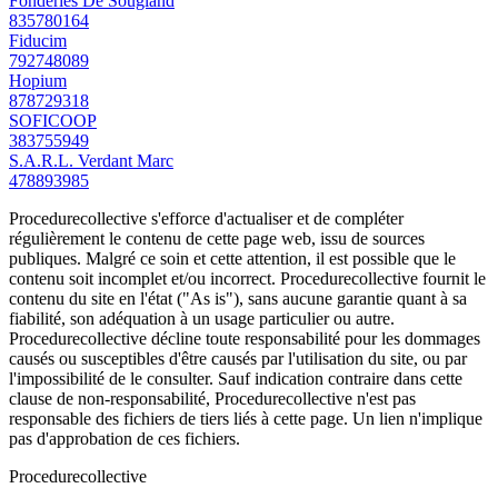
Fonderies De Sougland
835780164
Fiducim
792748089
Hopium
878729318
SOFICOOP
383755949
S.A.R.L. Verdant Marc
478893985
Procedurecollective s'efforce d'actualiser et de compléter
régulièrement le contenu de cette page web, issu de sources
publiques. Malgré ce soin et cette attention, il est possible que le
contenu soit incomplet et/ou incorrect. Procedurecollective fournit le
contenu du site en l'état ("As is"), sans aucune garantie quant à sa
fiabilité, son adéquation à un usage particulier ou autre.
Procedurecollective décline toute responsabilité pour les dommages
causés ou susceptibles d'être causés par l'utilisation du site, ou par
l'impossibilité de le consulter. Sauf indication contraire dans cette
clause de non-responsabilité, Procedurecollective n'est pas
responsable des fichiers de tiers liés à cette page. Un lien n'implique
pas d'approbation de ces fichiers.
Procedure
collective