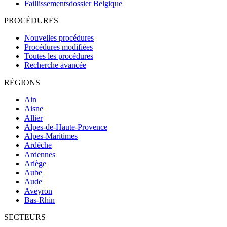
Faillissementsdossier
Belgique
PROCÉDURES
Nouvelles procédures
Procédures modifiées
Toutes les procédures
Recherche avancée
RÉGIONS
Ain
Aisne
Allier
Alpes-de-Haute-Provence
Alpes-Maritimes
Ardèche
Ardennes
Ariège
Aube
Aude
Aveyron
Bas-Rhin
SECTEURS