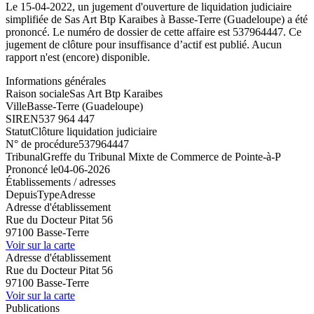
Le 15-04-2022, un jugement d'ouverture de liquidation judiciaire
simplifiée de Sas Art Btp Karaibes à Basse-Terre (Guadeloupe) a été
prononcé. Le numéro de dossier de cette affaire est 537964447. Ce
jugement de clôture pour insuffisance d’actif est publié. Aucun
rapport n'est (encore) disponible.
Informations générales
Raison sociale
Sas Art Btp Karaibes
Ville
Basse-Terre (Guadeloupe)
SIREN
537 964 447
Statut
Clôture liquidation judiciaire
N° de procédure
537964447
Tribunal
Greffe du Tribunal Mixte de Commerce de Pointe-à-P
Prononcé le
04-06-2026
Établissements / adresses
Depuis
Type
Adresse
Adresse d'établissement
Rue du Docteur Pitat 56
97100 Basse-Terre
Voir sur la carte
Adresse d'établissement
Rue du Docteur Pitat 56
97100 Basse-Terre
Voir sur la carte
Publications