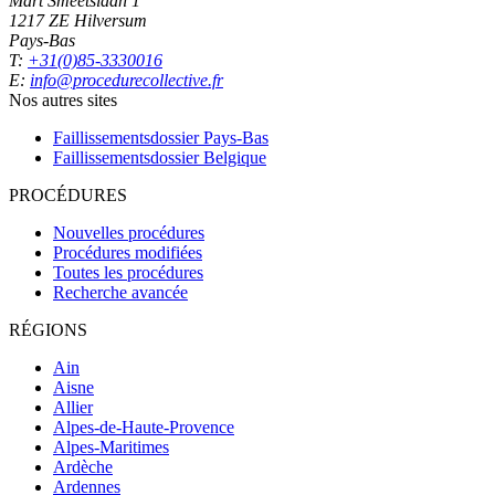
Mart Smeetslaan 1
1217 ZE Hilversum
Pays-Bas
T:
+31(0)85-3330016
E:
info@procedurecollective.fr
Nos autres sites
Faillissementsdossier
Pays-Bas
Faillissementsdossier
Belgique
PROCÉDURES
Nouvelles procédures
Procédures modifiées
Toutes les procédures
Recherche avancée
RÉGIONS
Ain
Aisne
Allier
Alpes-de-Haute-Provence
Alpes-Maritimes
Ardèche
Ardennes