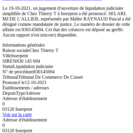
Le 19-10-2021, un jugement d'ouverture de liquidation judiciaire
simplifiée de Chez Thierry T à Isserpent a été prononcé. SELARL
MJ DE L'ALLIER, représentée par Maître RAYNAUD Pascal a été
désigné comme mandataire de justice. Le numéro de dossier de cette
affaire est 830145694. Cet état des créances est déposé au greffe.
Aucun rapport n'est (encore) disponible.
Informations générales
Raison sociale
Chez Thierry T
Ville
Isserpent
SIREN
830 145 694
Statut
Liquidation judiciaire
N° de procédure
830145694
Tribunal
Tribunal De Commerce De Cusset
Prononcé le
12-10-2021
Établissements / adresses
Depuis
Type
Adresse
Adresse d'établissement
0
03120 Isserpent
Voir sur la carte
Adresse d'établissement
0
03120 Isserpent