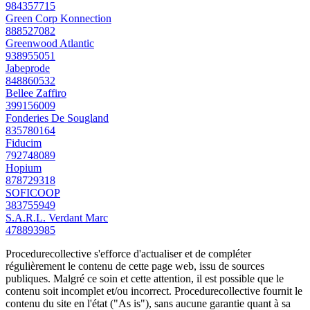
984357715
Green Corp Konnection
888527082
Greenwood Atlantic
938955051
Jabeprode
848860532
Bellee Zaffiro
399156009
Fonderies De Sougland
835780164
Fiducim
792748089
Hopium
878729318
SOFICOOP
383755949
S.A.R.L. Verdant Marc
478893985
Procedurecollective s'efforce d'actualiser et de compléter
régulièrement le contenu de cette page web, issu de sources
publiques. Malgré ce soin et cette attention, il est possible que le
contenu soit incomplet et/ou incorrect. Procedurecollective fournit le
contenu du site en l'état ("As is"), sans aucune garantie quant à sa