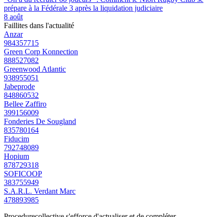
prépare à la Fédérale 3 après la liquidation judiciaire
8 août
Faillites dans l'actualité
Anzar
984357715
Green Corp Konnection
888527082
Greenwood Atlantic
938955051
Jabeprode
848860532
Bellee Zaffiro
399156009
Fonderies De Sougland
835780164
Fiducim
792748089
Hopium
878729318
SOFICOOP
383755949
S.A.R.L. Verdant Marc
478893985
Procedurecollective s'efforce d'actualiser et de compléter