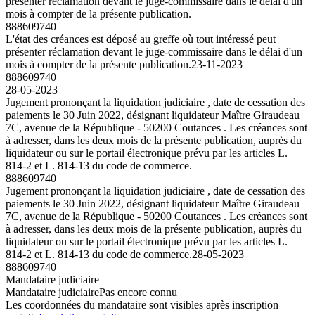
présenter réclamation devant le juge-commissaire dans le délai d'un
mois à compter de la présente publication.
888609740
L'état des créances est déposé au greffe où tout intéressé peut
présenter réclamation devant le juge-commissaire dans le délai d'un
mois à compter de la présente publication.
23-11-2023
888609740
28-05-2023
Jugement prononçant la liquidation judiciaire , date de cessation des
paiements le 30 Juin 2022, désignant liquidateur Maître Giraudeau
7C, avenue de la République - 50200 Coutances . Les créances sont
à adresser, dans les deux mois de la présente publication, auprès du
liquidateur ou sur le portail électronique prévu par les articles L.
814-2 et L. 814-13 du code de commerce.
888609740
Jugement prononçant la liquidation judiciaire , date de cessation des
paiements le 30 Juin 2022, désignant liquidateur Maître Giraudeau
7C, avenue de la République - 50200 Coutances . Les créances sont
à adresser, dans les deux mois de la présente publication, auprès du
liquidateur ou sur le portail électronique prévu par les articles L.
814-2 et L. 814-13 du code de commerce.
28-05-2023
888609740
Mandataire judiciaire
Mandataire judiciaire
Pas encore connu
Les coordonnées du mandataire sont visibles après inscription