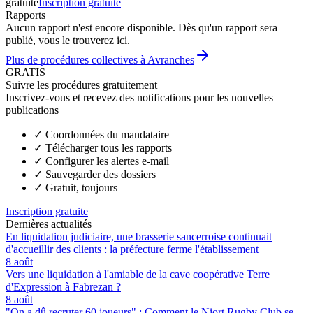
gratuite
Inscription gratuite
Rapports
Aucun rapport n'est encore disponible. Dès qu'un rapport sera
publié, vous le trouverez ici.
Plus de procédures collectives à Avranches
GRATIS
Suivre les procédures gratuitement
Inscrivez-vous et recevez des notifications pour les nouvelles
publications
✓
Coordonnées du mandataire
✓
Télécharger tous les rapports
✓
Configurer les alertes e-mail
✓
Sauvegarder des dossiers
✓
Gratuit, toujours
Inscription gratuite
Dernières actualités
En liquidation judiciaire, une brasserie sancerroise continuait
d'accueillir des clients : la préfecture ferme l'établissement
8 août
Vers une liquidation à l'amiable de la cave coopérative Terre
d'Expression à Fabrezan ?
8 août
"On a dû recruter 60 joueurs" : Comment le Niort Rugby Club se