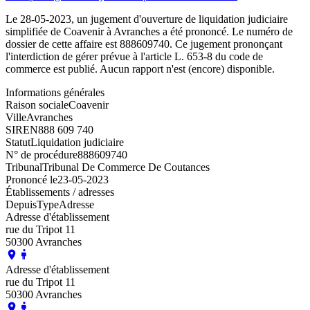
Le 28-05-2023, un jugement d'ouverture de liquidation judiciaire
simplifiée de Coavenir à Avranches a été prononcé. Le numéro de
dossier de cette affaire est 888609740. Ce jugement prononçant
l'interdiction de gérer prévue à l'article L. 653-8 du code de
commerce est publié. Aucun rapport n'est (encore) disponible.
Informations générales
Raison sociale
Coavenir
Ville
Avranches
SIREN
888 609 740
Statut
Liquidation judiciaire
N° de procédure
888609740
Tribunal
Tribunal De Commerce De Coutances
Prononcé le
23-05-2023
Établissements / adresses
Depuis
Type
Adresse
Adresse d'établissement
rue du Tripot 11
50300 Avranches
Adresse d'établissement
rue du Tripot 11
50300 Avranches