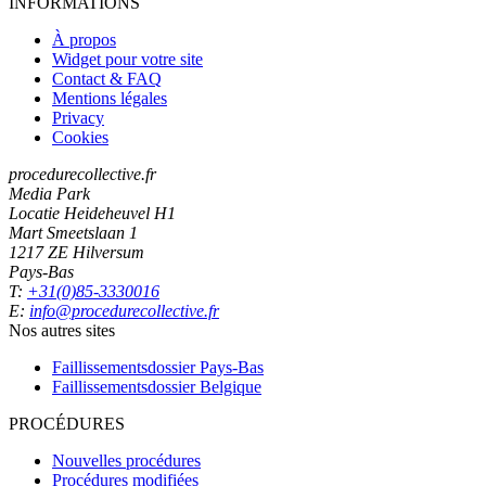
INFORMATIONS
À propos
Widget pour votre site
Contact & FAQ
Mentions légales
Privacy
Cookies
procedurecollective.fr
Media Park
Locatie Heideheuvel H1
Mart Smeetslaan 1
1217 ZE Hilversum
Pays-Bas
T:
+31(0)85-3330016
E:
info@procedurecollective.fr
Nos autres sites
Faillissementsdossier
Pays-Bas
Faillissementsdossier
Belgique
PROCÉDURES
Nouvelles procédures
Procédures modifiées