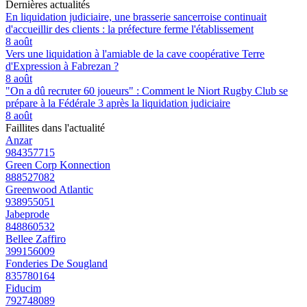
Dernières actualités
En liquidation judiciaire, une brasserie sancerroise continuait
d'accueillir des clients : la préfecture ferme l'établissement
8 août
Vers une liquidation à l'amiable de la cave coopérative Terre
d'Expression à Fabrezan ?
8 août
"On a dû recruter 60 joueurs" : Comment le Niort Rugby Club se
prépare à la Fédérale 3 après la liquidation judiciaire
8 août
Faillites dans l'actualité
Anzar
984357715
Green Corp Konnection
888527082
Greenwood Atlantic
938955051
Jabeprode
848860532
Bellee Zaffiro
399156009
Fonderies De Sougland
835780164
Fiducim
792748089