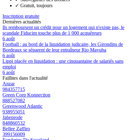
✓
Gratuit, toujours
Inscription gratuite
Dernières actualités
Ils remboursent un crédit pour un logement qui n'existe pas, le
scandale Fiducim touche plus de 1 000 acquéreurs
6 août
Football : au bord de la liquidation judicaire, les Girondins de
Bordeaux se séparent de leur entraîneur Rio Mavuba
6 août
Lippi placée en liquidation : une cinquantaine de salariés sans
emploi
6 août
Faillites dans l'actualité
Anzar
984357715
Green Corp Konnection
888527082
Greenwood Atlantic
938955051
Jabeprode
848860532
Bellee Zaffiro
399156009
Fonderies De Sougland