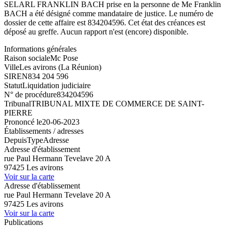
SELARL FRANKLIN BACH prise en la personne de Me Franklin
BACH a été désigné comme mandataire de justice. Le numéro de
dossier de cette affaire est 834204596. Cet état des créances est
déposé au greffe. Aucun rapport n'est (encore) disponible.
Informations générales
Raison sociale
Mc Pose
Ville
Les avirons (La Réunion)
SIREN
834 204 596
Statut
Liquidation judiciaire
N° de procédure
834204596
Tribunal
TRIBUNAL MIXTE DE COMMERCE DE SAINT-
PIERRE
Prononcé le
20-06-2023
Établissements / adresses
Depuis
Type
Adresse
Adresse d'établissement
rue Paul Hermann Tevelave 20 A
97425 Les avirons
Voir sur la carte
Adresse d'établissement
rue Paul Hermann Tevelave 20 A
97425 Les avirons
Voir sur la carte
Publications