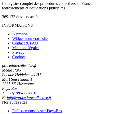
Le registre complet des procédures collectives en France —
redressements et liquidations judiciaires.
369.122
dossiers actifs
INFORMATIONS
À propos
Widget pour votre site
Contact & FAQ
Mentions légales
Privacy
Cookies
procedurecollective.fr
Media Park
Locatie Heideheuvel H1
Mart Smeetslaan 1
1217 ZE Hilversum
Pays-Bas
T:
+31(0)85-3330016
E:
info@procedurecollective.fr
Nos autres sites
Faillissementsdossier
Pays-Bas