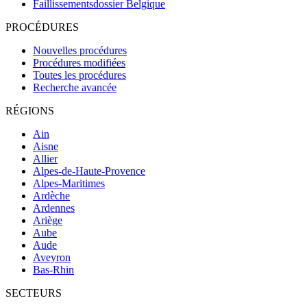
Faillissementsdossier
Belgique
PROCÉDURES
Nouvelles procédures
Procédures modifiées
Toutes les procédures
Recherche avancée
RÉGIONS
Ain
Aisne
Allier
Alpes-de-Haute-Provence
Alpes-Maritimes
Ardèche
Ardennes
Ariège
Aube
Aude
Aveyron
Bas-Rhin
SECTEURS