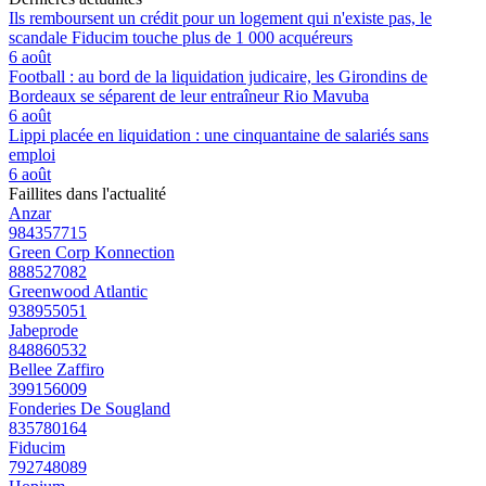
Ils remboursent un crédit pour un logement qui n'existe pas, le
scandale Fiducim touche plus de 1 000 acquéreurs
6 août
Football : au bord de la liquidation judicaire, les Girondins de
Bordeaux se séparent de leur entraîneur Rio Mavuba
6 août
Lippi placée en liquidation : une cinquantaine de salariés sans
emploi
6 août
Faillites dans l'actualité
Anzar
984357715
Green Corp Konnection
888527082
Greenwood Atlantic
938955051
Jabeprode
848860532
Bellee Zaffiro
399156009
Fonderies De Sougland
835780164
Fiducim
792748089