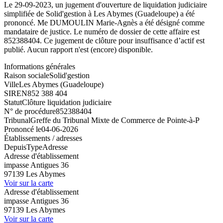
Le 29-09-2023, un jugement d'ouverture de liquidation judiciaire
simplifiée de Solid'gestion à Les Abymes (Guadeloupe) a été
prononcé. Me DUMOULIN Marie-Agnès a été désigné comme
mandataire de justice. Le numéro de dossier de cette affaire est
852388404. Ce jugement de clôture pour insuffisance d’actif est
publié. Aucun rapport n'est (encore) disponible.
Informations générales
Raison sociale
Solid'gestion
Ville
Les Abymes (Guadeloupe)
SIREN
852 388 404
Statut
Clôture liquidation judiciaire
N° de procédure
852388404
Tribunal
Greffe du Tribunal Mixte de Commerce de Pointe-à-P
Prononcé le
04-06-2026
Établissements / adresses
Depuis
Type
Adresse
Adresse d'établissement
impasse Antigues 36
97139 Les Abymes
Voir sur la carte
Adresse d'établissement
impasse Antigues 36
97139 Les Abymes
Voir sur la carte