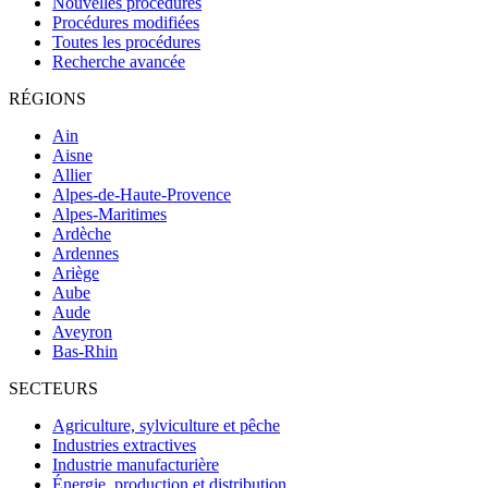
Nouvelles procédures
Procédures modifiées
Toutes les procédures
Recherche avancée
RÉGIONS
Ain
Aisne
Allier
Alpes-de-Haute-Provence
Alpes-Maritimes
Ardèche
Ardennes
Ariège
Aube
Aude
Aveyron
Bas-Rhin
SECTEURS
Agriculture, sylviculture et pêche
Industries extractives
Industrie manufacturière
Énergie, production et distribution