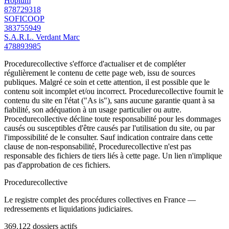
Hopium
878729318
SOFICOOP
383755949
S.A.R.L. Verdant Marc
478893985
Procedurecollective s'efforce d'actualiser et de compléter
régulièrement le contenu de cette page web, issu de sources
publiques. Malgré ce soin et cette attention, il est possible que le
contenu soit incomplet et/ou incorrect. Procedurecollective fournit le
contenu du site en l'état ("As is"), sans aucune garantie quant à sa
fiabilité, son adéquation à un usage particulier ou autre.
Procedurecollective décline toute responsabilité pour les dommages
causés ou susceptibles d'être causés par l'utilisation du site, ou par
l'impossibilité de le consulter. Sauf indication contraire dans cette
clause de non-responsabilité, Procedurecollective n'est pas
responsable des fichiers de tiers liés à cette page. Un lien n'implique
pas d'approbation de ces fichiers.
Procedure
collective
Le registre complet des procédures collectives en France —
redressements et liquidations judiciaires.
369.122
dossiers actifs