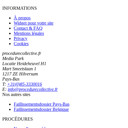
INFORMATIONS
À propos
Widget pour votre site
Contact & FAQ
Mentions légales
Privacy
Cookies
procedurecollective.fr
Media Park
Locatie Heideheuvel H1
Mart Smeetslaan 1
1217 ZE Hilversum
Pays-Bas
T:
+31(0)85-3330016
E:
info@procedurecollective.fr
Nos autres sites
Faillissementsdossier
Pays-Bas
Faillissementsdossier
Belgique
PROCÉDURES