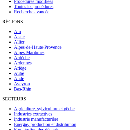
Procédures modifiées
Toutes les procédures
Recherche avancée
RÉGIONS
Ain
Aisne
Allier
Alpes-de-Haute-Provence
Alpes-Maritimes
Ardèche
Ardennes
Ariège
Aube
Aude
Aveyron
Bas-Rhin
SECTEURS
Agriculture, sylviculture et pêche
Industries extractives
Industrie manufacturière
Énergie, production et distribution
Eau, gestion des déchets