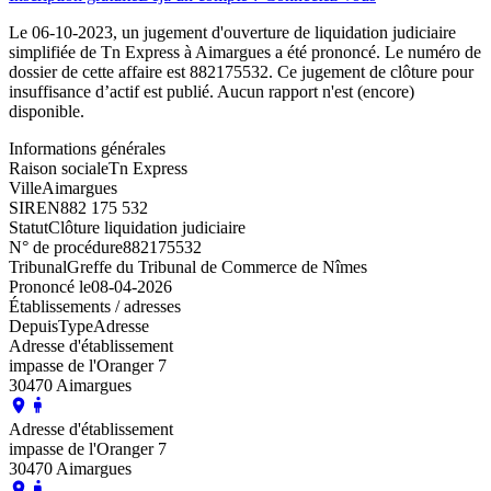
Le 06-10-2023, un jugement d'ouverture de liquidation judiciaire
simplifiée de Tn Express à Aimargues a été prononcé. Le numéro de
dossier de cette affaire est 882175532. Ce jugement de clôture pour
insuffisance d’actif est publié. Aucun rapport n'est (encore)
disponible.
Informations générales
Raison sociale
Tn Express
Ville
Aimargues
SIREN
882 175 532
Statut
Clôture liquidation judiciaire
N° de procédure
882175532
Tribunal
Greffe du Tribunal de Commerce de Nîmes
Prononcé le
08-04-2026
Établissements / adresses
Depuis
Type
Adresse
Adresse d'établissement
impasse de l'Oranger 7
30470 Aimargues
Adresse d'établissement
impasse de l'Oranger 7
30470 Aimargues