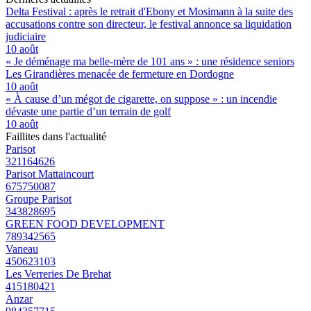
Delta Festival : après le retrait d'Ebony et Mosimann à la suite des
accusations contre son directeur, le festival annonce sa liquidation
judiciaire
10 août
« Je déménage ma belle-mère de 101 ans » : une résidence seniors
Les Girandières menacée de fermeture en Dordogne
10 août
« À cause d’un mégot de cigarette, on suppose » : un incendie
dévaste une partie d’un terrain de golf
10 août
Faillites dans l'actualité
Parisot
321164626
Parisot Mattaincourt
675750087
Groupe Parisot
343828695
GREEN FOOD DEVELOPMENT
789342565
Vaneau
450623103
Les Verreries De Brehat
415180421
Anzar