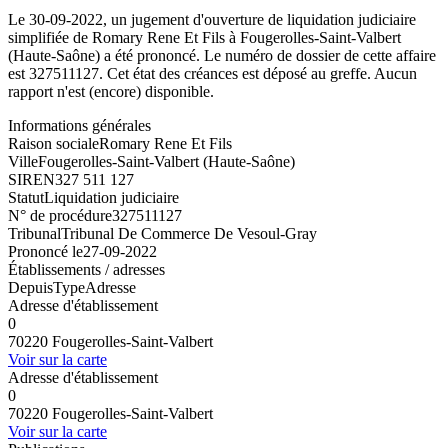
Le 30-09-2022, un jugement d'ouverture de liquidation judiciaire
simplifiée de Romary Rene Et Fils à Fougerolles-Saint-Valbert
(Haute-Saône) a été prononcé. Le numéro de dossier de cette affaire
est 327511127. Cet état des créances est déposé au greffe. Aucun
rapport n'est (encore) disponible.
Informations générales
Raison sociale
Romary Rene Et Fils
Ville
Fougerolles-Saint-Valbert (Haute-Saône)
SIREN
327 511 127
Statut
Liquidation judiciaire
N° de procédure
327511127
Tribunal
Tribunal De Commerce De Vesoul-Gray
Prononcé le
27-09-2022
Établissements / adresses
Depuis
Type
Adresse
Adresse d'établissement
0
70220 Fougerolles-Saint-Valbert
Voir sur la carte
Adresse d'établissement
0
70220 Fougerolles-Saint-Valbert
Voir sur la carte