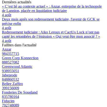
Dernières actualités
« C’est lié au contexte actuel » : Anzar, entreprise de la technopole
de Lannion, placée en liquidation judiciaire
4 août
Deux mois après son redressement judiciaire, l'avenir de GCK se
précise enfin
4 août
Redressement judiciaire : Aiko Leroux et CactUs Lock n’ont pas
capté les retombées de l’émission « Qui veut être mon associé ? »
4 août
Faillites dans l'actualité
Anzar
984357715
Green Corp Konnection
888527082
Greenwood Atlantic
938955051
Jabeprode
848860532
Bellee Zaffiro
399156009
Fonderies De Sougland
835780164
Fiducim
792748089