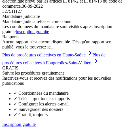
électronique prévu par les articles L. 814-2 et L. 814-13 du code de
commerce.
30-09-2022
327511127
Mandataire judiciaire
Mandataire judiciaire
Pas encore connu
Les coordonnées du mandataire sont visibles après inscription
gratuite
Inscription gratuite
Rapports
Aucun rapport n'est encore disponible. Dès qu'un rapport sera
publié, vous le trouverez ici.
Plus de procédures collectives en Haute-Saône
Plus de
procédures collectives à Fougerolles-Saint-Valbert
GRATIS
Suivre les procédures gratuitement
Inscrivez-vous et recevez des notifications pour les nouvelles
publications
✓
Coordonnées du mandataire
✓
Télécharger tous les rapports
✓
Configurer les alertes e-mail
✓
Sauvegarder des dossiers
✓
Gratuit, toujours
Inscription gratuite