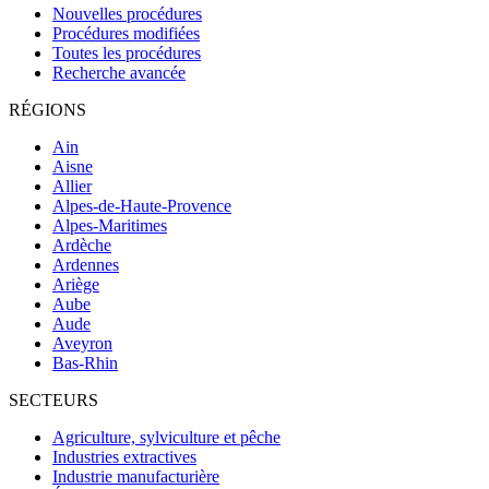
Nouvelles procédures
Procédures modifiées
Toutes les procédures
Recherche avancée
RÉGIONS
Ain
Aisne
Allier
Alpes-de-Haute-Provence
Alpes-Maritimes
Ardèche
Ardennes
Ariège
Aube
Aude
Aveyron
Bas-Rhin
SECTEURS
Agriculture, sylviculture et pêche
Industries extractives
Industrie manufacturière