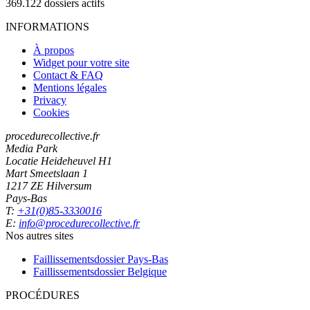
369.122
dossiers actifs
INFORMATIONS
À propos
Widget pour votre site
Contact & FAQ
Mentions légales
Privacy
Cookies
procedurecollective.fr
Media Park
Locatie Heideheuvel H1
Mart Smeetslaan 1
1217 ZE Hilversum
Pays-Bas
T:
+31(0)85-3330016
E:
info@procedurecollective.fr
Nos autres sites
Faillissementsdossier
Pays-Bas
Faillissementsdossier
Belgique
PROCÉDURES