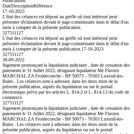
Publications
Date
Description
Référence
17-10-2023
L'état des créances est déposé au greffe où tout intéressé peut
présenter réclamation devant le juge-commissaire dans le délai d'un
mois à compter de la présente publication.
327511127
L'état des créances est déposé au greffe où tout intéressé peut
présenter réclamation devant le juge-commissaire dans le délai d'un
mois à compter de la présente publication.
17-10-2023
327511127
30-09-2022
Jugement prononçant la liquidation judiciaire , date de cessation des
paiements le 31 Juillet 2022, désignant liquidateur Me Flavien
MARCHAL ZA Froideconche - BP 50073 - 70303 Luxeuil-les-
Bains . Les créances sont à adresser, dans les deux mois de la
présente publication, auprès du liquidateur ou sur le portail
électronique prévu par les articles L. 814-2 et L. 814-13 du code de
commerce.
327511127
Jugement prononçant la liquidation judiciaire , date de cessation des
paiements le 31 Juillet 2022, désignant liquidateur Me Flavien
MARCHAL ZA Froideconche - BP 50073 - 70303 Luxeuil-les-
Bains . Les créances sont à adresser, dans les deux mois de la
présente publication, auprès du liquidateur ou sur le portail