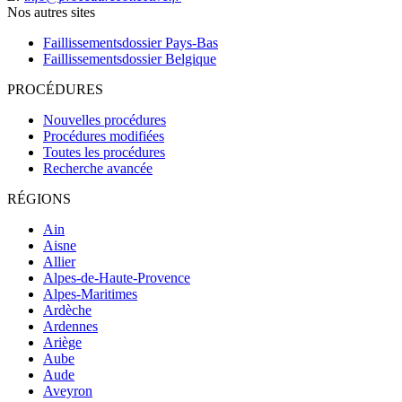
Nos autres sites
Faillissementsdossier
Pays-Bas
Faillissementsdossier
Belgique
PROCÉDURES
Nouvelles procédures
Procédures modifiées
Toutes les procédures
Recherche avancée
RÉGIONS
Ain
Aisne
Allier
Alpes-de-Haute-Provence
Alpes-Maritimes
Ardèche
Ardennes
Ariège
Aube
Aude
Aveyron