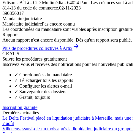
Edison - Bât à - Cité Multimédia - 64054 Pau . Les créances sont à adre
814-13 du code de commerce.
02-11-2023
890356017
Mandataire judiciaire
Mandataire judiciaire
Pas encore connu
Les coordonnées du mandataire sont visibles après inscription gratuite
Rapports
Aucun rapport n'est encore disponible. Dès qu'un rapport sera publié, 
Plus de procédures collectives à Artix
GRATIS
Suivre les procédures gratuitement
Inscrivez-vous et recevez des notifications pour les nouvelles publicat
✓
Coordonnées du mandataire
✓
Télécharger tous les rapports
✓
Configurer les alertes e-mail
✓
Sauvegarder des dossiers
✓
Gratuit, toujours
Inscription gratuite
Dernières actualités
Le Delta Festival placé en liquidation judiciaire à Marseille, mais une 
7 août
Villeneuve-sur-Lot : un mois après la liquidation judiciaire du groupe 