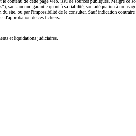
 le contenu de cette page web, issu de sources publiques. Malgré ce soin 
 is"), sans aucune garantie quant à sa fiabilité, son adéquation à un usag
 du site, ou par l'impossibilité de le consulter. Sauf indication contrair
as d'approbation de ces fichiers.
ts et liquidations judiciaires.