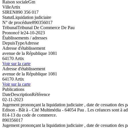
Raison sociale
Gm
Ville
Artix
SIREN
890 356 017
Statut
Liquidation judiciaire
N° de procédure
890356017
Tribunal
Tribunal De Commerce De Pau
Prononcé le
24-10-2023
Établissements / adresses
Depuis
Type
Adresse
Adresse d'établissement
avenue de la République 1081
64170 Artix
Voir sur la carte
Adresse d'établissement
avenue de la République 1081
64170 Artix
Voir sur la carte
Publications
Date
Description
Référence
02-11-2023
Jugement prononçant la liquidation judiciaire , date de cessation d
Edison - Bât à - Cité Multimédia - 64054 Pau . Les créances sont à adre
814-13 du code de commerce.
890356017
Jugement prononçant la liquidation judiciaire , date de cessation d