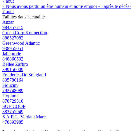
7 août
« Nous avons perdu un être humain et notre emploi » : après le décès de
7 août
Faillites dans l'actualité
Anzar
984357715
Green Corp Konnection
888527082
Greenwood Atlantic
938955051
Jabeprode
848860532
Bellee Zaffiro
399156009
Fonderies De Sougland
835780164
Fiducim
792748089
Hopium
878729318
SOFICOOP
383755949
S.A.R.L. Verdant Marc
478893985