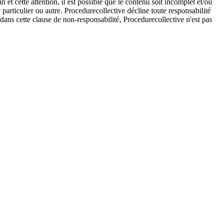
et cette attention, il est possible que le contenu soit incomplet et/ou
e particulier ou autre. Procedurecollective décline toute responsabilité
e dans cette clause de non-responsabilité, Procedurecollective n'est pas