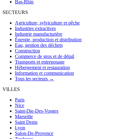
Bas-Rhin
SECTEURS
Agriculture, sylviculture et pêche
Industries extractives
Industrie manufacturière
Énergie, production et distribution
Eau, gestion des déchets
Construction
Commerce de gros et de détail
Transports et entreposage
Hébergement et restauration
Information et communication
Tous les secteurs →
VILLES
Paris
Nice
Saint-Die-Des-Vosges
Marseille
Saint Denis
Lyon
Salon-De-Provence
Toulouse