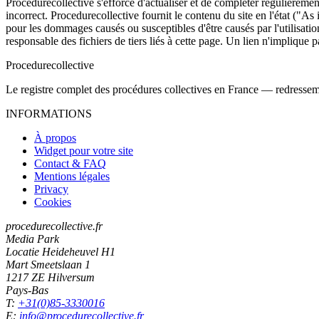
Procedurecollective s'efforce d'actualiser et de compléter régulièrement
incorrect. Procedurecollective fournit le contenu du site en l'état ("As
pour les dommages causés ou susceptibles d'être causés par l'utilisation
responsable des fichiers de tiers liés à cette page. Un lien n'implique p
Procedure
collective
Le registre complet des procédures collectives en France — redressemen
INFORMATIONS
À propos
Widget pour votre site
Contact & FAQ
Mentions légales
Privacy
Cookies
procedurecollective.fr
Media Park
Locatie Heideheuvel H1
Mart Smeetslaan 1
1217 ZE Hilversum
Pays-Bas
T:
+31(0)85-3330016
E:
info@procedurecollective.fr