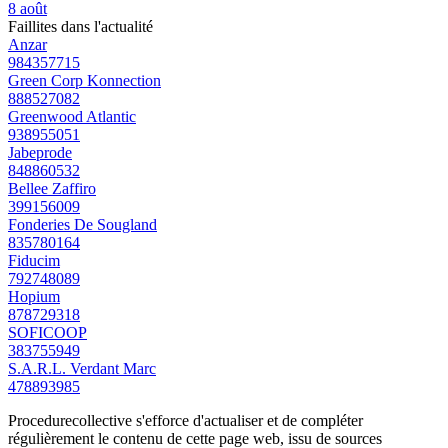
8 août
Faillites dans l'actualité
Anzar
984357715
Green Corp Konnection
888527082
Greenwood Atlantic
938955051
Jabeprode
848860532
Bellee Zaffiro
399156009
Fonderies De Sougland
835780164
Fiducim
792748089
Hopium
878729318
SOFICOOP
383755949
S.A.R.L. Verdant Marc
478893985
Procedurecollective s'efforce d'actualiser et de compléter
régulièrement le contenu de cette page web, issu de sources