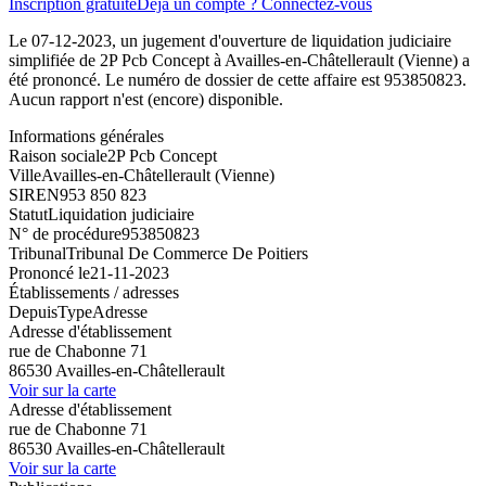
Inscription gratuite
Déjà un compte ? Connectez-vous
Le 07-12-2023, un jugement d'ouverture de liquidation judiciaire
simplifiée de 2P Pcb Concept à Availles-en-Châtellerault (Vienne) a
été prononcé. Le numéro de dossier de cette affaire est 953850823.
Aucun rapport n'est (encore) disponible.
Informations générales
Raison sociale
2P Pcb Concept
Ville
Availles-en-Châtellerault (Vienne)
SIREN
953 850 823
Statut
Liquidation judiciaire
N° de procédure
953850823
Tribunal
Tribunal De Commerce De Poitiers
Prononcé le
21-11-2023
Établissements / adresses
Depuis
Type
Adresse
Adresse d'établissement
rue de Chabonne 71
86530 Availles-en-Châtellerault
Voir sur la carte
Adresse d'établissement
rue de Chabonne 71
86530 Availles-en-Châtellerault
Voir sur la carte