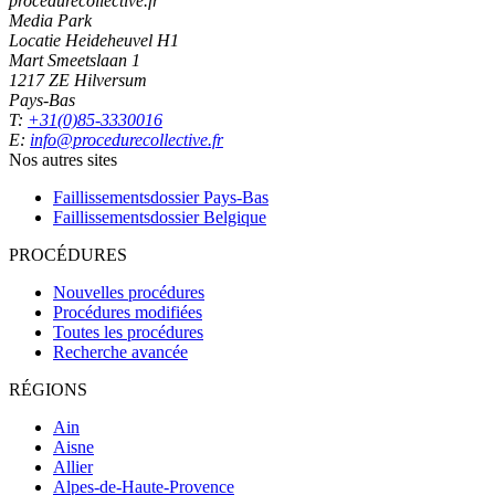
procedurecollective.fr
Media Park
Locatie Heideheuvel H1
Mart Smeetslaan 1
1217 ZE Hilversum
Pays-Bas
T:
+31(0)85-3330016
E:
info@procedurecollective.fr
Nos autres sites
Faillissementsdossier
Pays-Bas
Faillissementsdossier
Belgique
PROCÉDURES
Nouvelles procédures
Procédures modifiées
Toutes les procédures
Recherche avancée
RÉGIONS
Ain
Aisne
Allier
Alpes-de-Haute-Provence