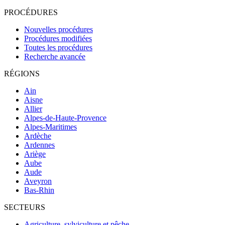
PROCÉDURES
Nouvelles procédures
Procédures modifiées
Toutes les procédures
Recherche avancée
RÉGIONS
Ain
Aisne
Allier
Alpes-de-Haute-Provence
Alpes-Maritimes
Ardèche
Ardennes
Ariège
Aube
Aude
Aveyron
Bas-Rhin
SECTEURS
Agriculture, sylviculture et pêche