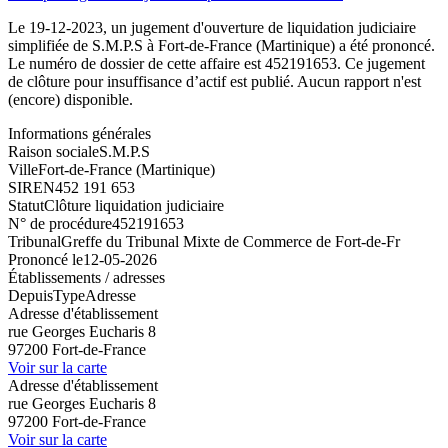
Le 19-12-2023, un jugement d'ouverture de liquidation judiciaire
simplifiée de S.M.P.S à Fort-de-France (Martinique) a été prononcé.
Le numéro de dossier de cette affaire est 452191653. Ce jugement
de clôture pour insuffisance d’actif est publié. Aucun rapport n'est
(encore) disponible.
Informations générales
Raison sociale
S.M.P.S
Ville
Fort-de-France (Martinique)
SIREN
452 191 653
Statut
Clôture liquidation judiciaire
N° de procédure
452191653
Tribunal
Greffe du Tribunal Mixte de Commerce de Fort-de-Fr
Prononcé le
12-05-2026
Établissements / adresses
Depuis
Type
Adresse
Adresse d'établissement
rue Georges Eucharis 8
97200 Fort-de-France
Voir sur la carte
Adresse d'établissement
rue Georges Eucharis 8
97200 Fort-de-France
Voir sur la carte