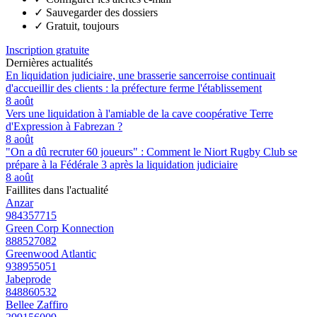
✓
Sauvegarder des dossiers
✓
Gratuit, toujours
Inscription gratuite
Dernières actualités
En liquidation judiciaire, une brasserie sancerroise continuait
d'accueillir des clients : la préfecture ferme l'établissement
8 août
Vers une liquidation à l'amiable de la cave coopérative Terre
d'Expression à Fabrezan ?
8 août
"On a dû recruter 60 joueurs" : Comment le Niort Rugby Club se
prépare à la Fédérale 3 après la liquidation judiciaire
8 août
Faillites dans l'actualité
Anzar
984357715
Green Corp Konnection
888527082
Greenwood Atlantic
938955051
Jabeprode
848860532
Bellee Zaffiro