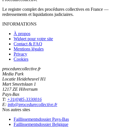
Le registre complet des procédures collectives en France —
redressements et liquidations judiciaires.
INFORMATIONS
À propos
Widget pour votre site
Contact & FAQ
Mentions légales
Privacy
Cookies
procedurecollective.fr
Media Park
Locatie Heideheuvel H1
Mart Smeetslaan 1
1217 ZE Hilversum
Pays-Bas
T:
+31(0)85-3330016
E:
info@procedurecollective.fr
Nos autres sites
Faillissementsdossier
Pays-Bas
Faillissementsdossier
Belgique