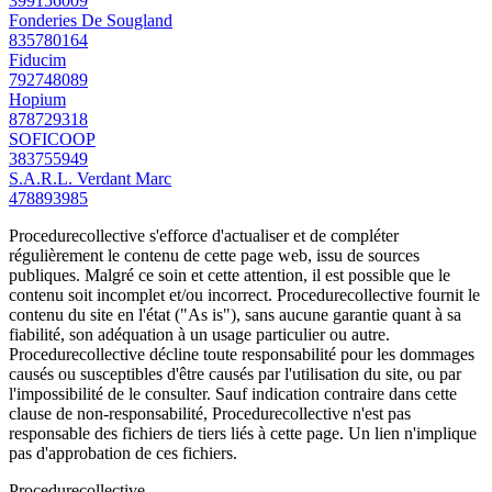
399156009
Fonderies De Sougland
835780164
Fiducim
792748089
Hopium
878729318
SOFICOOP
383755949
S.A.R.L. Verdant Marc
478893985
Procedurecollective s'efforce d'actualiser et de compléter
régulièrement le contenu de cette page web, issu de sources
publiques. Malgré ce soin et cette attention, il est possible que le
contenu soit incomplet et/ou incorrect. Procedurecollective fournit le
contenu du site en l'état ("As is"), sans aucune garantie quant à sa
fiabilité, son adéquation à un usage particulier ou autre.
Procedurecollective décline toute responsabilité pour les dommages
causés ou susceptibles d'être causés par l'utilisation du site, ou par
l'impossibilité de le consulter. Sauf indication contraire dans cette
clause de non-responsabilité, Procedurecollective n'est pas
responsable des fichiers de tiers liés à cette page. Un lien n'implique
pas d'approbation de ces fichiers.
Procedure
collective