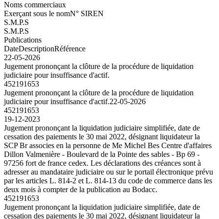
Noms commerciaux
Exerçant sous le nom
N° SIREN
S.M.P.S
S.M.P.S
Publications
Date
Description
Référence
22-05-2026
Jugement prononçant la clôture de la procédure de liquidation
judiciaire pour insuffisance d'actif.
452191653
Jugement prononçant la clôture de la procédure de liquidation
judiciaire pour insuffisance d'actif.
22-05-2026
452191653
19-12-2023
Jugement prononçant la liquidation judiciaire simplifiée, date de
cessation des paiements le 30 mai 2022, désignant liquidateur la
SCP Br associes en la personne de Me Michel Bes Centre d'affaires
Dillon Valmenière - Boulevard de la Pointe des sables - Bp 69 -
97256 fort de france cedex. Les déclarations des créances sont à
adresser au mandataire judiciaire ou sur le portail électronique prévu
par les articles L. 814-2 et L. 814-13 du code de commerce dans les
deux mois à compter de la publication au Bodacc.
452191653
Jugement prononçant la liquidation judiciaire simplifiée, date de
cessation des paiements le 30 mai 2022, désignant liquidateur la