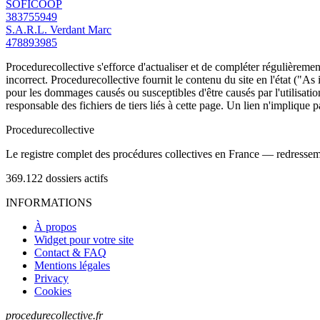
SOFICOOP
383755949
S.A.R.L. Verdant Marc
478893985
Procedurecollective s'efforce d'actualiser et de compléter régulièrement
incorrect. Procedurecollective fournit le contenu du site en l'état ("As
pour les dommages causés ou susceptibles d'être causés par l'utilisation
responsable des fichiers de tiers liés à cette page. Un lien n'implique p
Procedure
collective
Le registre complet des procédures collectives en France — redressemen
369.122
dossiers actifs
INFORMATIONS
À propos
Widget pour votre site
Contact & FAQ
Mentions légales
Privacy
Cookies
procedurecollective.fr