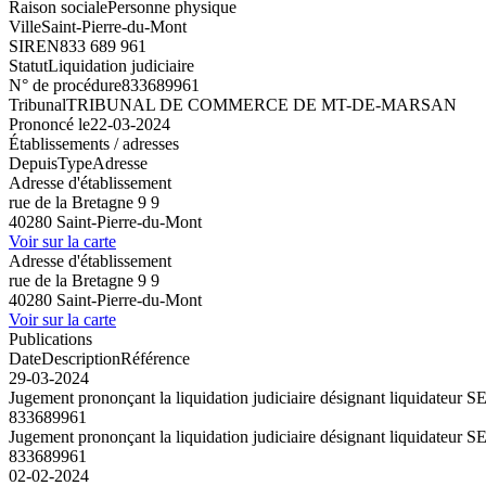
Raison sociale
Personne physique
Ville
Saint-Pierre-du-Mont
SIREN
833 689 961
Statut
Liquidation judiciaire
N° de procédure
833689961
Tribunal
TRIBUNAL DE COMMERCE DE MT-DE-MARSAN
Prononcé le
22-03-2024
Établissements / adresses
Depuis
Type
Adresse
Adresse d'établissement
rue de la Bretagne 9 9
40280 Saint-Pierre-du-Mont
Voir sur la carte
Adresse d'établissement
rue de la Bretagne 9 9
40280 Saint-Pierre-du-Mont
Voir sur la carte
Publications
Date
Description
Référence
29-03-2024
Jugement prononçant la liquidation judiciaire désignant liquidate
833689961
Jugement prononçant la liquidation judiciaire désignant liquidate
833689961
02-02-2024