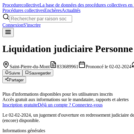
Procedure
collective
La base de données des procédures collectives en
Procédures collectives
Enchères
Actualités
Connexion
S'inscrire
Liquidation judiciaire
Personne
Saint-Pierre-du-Mont
833689961
Prononcé le 02-02-2024
Suivre
Sauvegarder
Partager
Plus d'informations disponibles pour les utilisateurs inscrits
Accès gratuit aux informations sur le mandataire, rapports et alertes
Inscription gratuite
Déjà un compte ? Connectez-vous
Le 02-02-2024, un jugement d'ouverture en redressement judiciaire de
(encore) disponible.
Informations générales