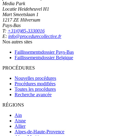
Media Park
Locatie Heideheuvel H1
Mart Smeetslaan 1
1217 ZE Hilversum
Pays-Bas
T:
+31(0)85-3330016
E:
info@procedurecollective.fr
Nos autres sites
Faillissementsdossier
Pays-Bas
Faillissementsdossier
Belgique
PROCÉDURES
Nouvelles procédures
Procédures modifiées
Toutes les procédures
Recherche avancée
RÉGIONS
Ain
Aisne
Allier
Alpes-de-Haute-Provence