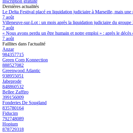
Inscription gratuite
Dernières actualités
Le Delta Festival placé en liquidation judiciaire à Marseille, mais une 
7 août
Villeneuve-sur-Lot : un mois après la liquidation judiciaire du groupe 
7 août
« Nous avons perdu un être humain et notre emploi » : après le décès de
7 août
Faillites dans l'actualité
Anzar
984357715
Green Corp Konnection
888527082
Greenwood Atlantic
938955051
Jabeprode
848860532
Bellee Zaffiro
399156009
Fonderies De Sougland
835780164
Fiducim
792748089
Hopium
878729318