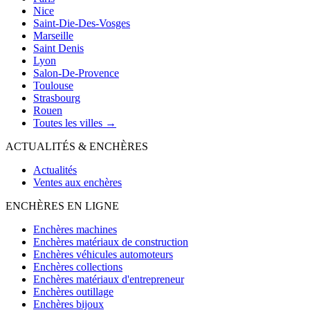
Nice
Saint-Die-Des-Vosges
Marseille
Saint Denis
Lyon
Salon-De-Provence
Toulouse
Strasbourg
Rouen
Toutes les villes →
ACTUALITÉS & ENCHÈRES
Actualités
Ventes aux enchères
ENCHÈRES EN LIGNE
Enchères machines
Enchères matériaux de construction
Enchères véhicules automoteurs
Enchères collections
Enchères matériaux d'entrepreneur
Enchères outillage
Enchères bijoux