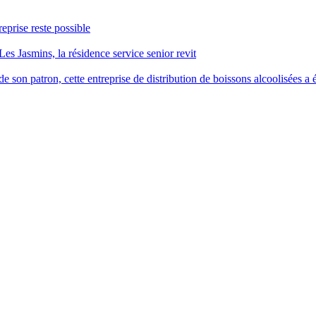
reprise reste possible
Les Jasmins, la résidence service senior revit
 son patron, cette entreprise de distribution de boissons alcoolisées a é