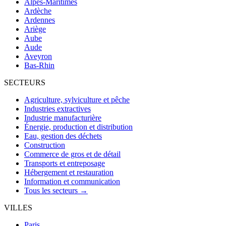
Alpes-Maritimes
Ardèche
Ardennes
Ariège
Aube
Aude
Aveyron
Bas-Rhin
SECTEURS
Agriculture, sylviculture et pêche
Industries extractives
Industrie manufacturière
Énergie, production et distribution
Eau, gestion des déchets
Construction
Commerce de gros et de détail
Transports et entreposage
Hébergement et restauration
Information et communication
Tous les secteurs →
VILLES
Paris