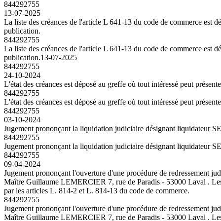
844292755
13-07-2025
La liste des créances de l'article L 641-13 du code de commerce est dép
publication.
844292755
La liste des créances de l'article L 641-13 du code de commerce est dép
publication.
13-07-2025
844292755
24-10-2024
L'état des créances est déposé au greffe où tout intéressé peut présent
844292755
L'état des créances est déposé au greffe où tout intéressé peut présent
844292755
03-10-2024
Jugement prononçant la liquidation judiciaire désignant liquidat
844292755
Jugement prononçant la liquidation judiciaire désignant liquidat
844292755
09-04-2024
Jugement prononçant l'ouverture d'une procédure de redressement ju
Maître Guillaume LEMERCIER 7, rue de Paradis - 53000 Laval . Les cré
par les articles L. 814-2 et L. 814-13 du code de commerce.
844292755
Jugement prononçant l'ouverture d'une procédure de redressement ju
Maître Guillaume LEMERCIER 7, rue de Paradis - 53000 Laval . Les cré