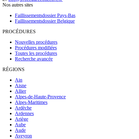
Nos autres sites
Faillissementsdossier
Pays-Bas
Faillissementsdossier
Belgique
PROCÉDURES
Nouvelles procédures
Procédures modifiées
Toutes les procédures
Recherche avancée
RÉGIONS
Ain
Aisne
Allier
Alpes-de-Haute-Provence
Alpes-Maritimes
Ardèche
Ardennes
Ariège
Aube
Aude
Aveyron