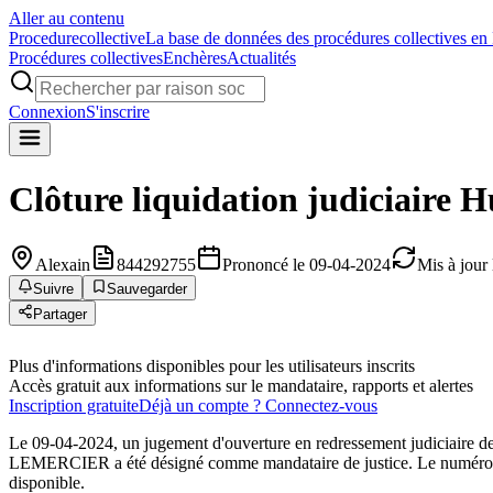
Aller au contenu
Procedure
collective
La base de données des procédures collectives en
Procédures collectives
Enchères
Actualités
Connexion
S'inscrire
Clôture liquidation judiciaire
H
Alexain
844292755
Prononcé le 09-04-2024
Mis à jour
Suivre
Sauvegarder
Partager
Plus d'informations disponibles pour les utilisateurs inscrits
Accès gratuit aux informations sur le mandataire, rapports et alertes
Inscription gratuite
Déjà un compte ? Connectez-vous
Le 09-04-2024, un jugement d'ouverture en redressement judiciai
LEMERCIER a été désigné comme mandataire de justice. Le numéro de do
disponible.