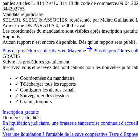
par les articles L. 814-2 et L. 814-13 du code de commerce.
09-04-20
844292755
Mandataire judiciaire
SELARL SLEMJ & ASSOCIES, représentée par Maître Guillaum
Adres
7 rue DE PARADIS 0, 53000 Laval
Les coordonnées du mandataire sont visibles après inscription gratuite
Rapports
Aucun rapport n'est encore disponible. Dès qu'un rapport sera publié, 
Plus de procédures collectives en Mayenne
Plus de procédures col
GRATIS
Suivre les procédures gratuitement
Inscrivez-vous et recevez des notifications pour les nouvelles publicat
✓
Coordonnées du mandataire
✓
Télécharger tous les rapports
✓
Configurer les alertes e-mail
✓
Sauvegarder des dossiers
✓
Gratuit, toujours
Inscription gratuite
Dernières actualités
En liquidation judiciaire, une brasserie sancerroise continuait d'accueill
8 août
Vers une liquidation à l'amiable de la cave coopérative Terre d'Expre