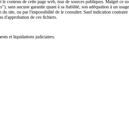
 le contenu de cette page web, issu de sources publiques. Malgré ce soin 
 is"), sans aucune garantie quant à sa fiabilité, son adéquation à un usag
 du site, ou par l'impossibilité de le consulter. Sauf indication contrair
as d'approbation de ces fichiers.
ts et liquidations judiciaires.