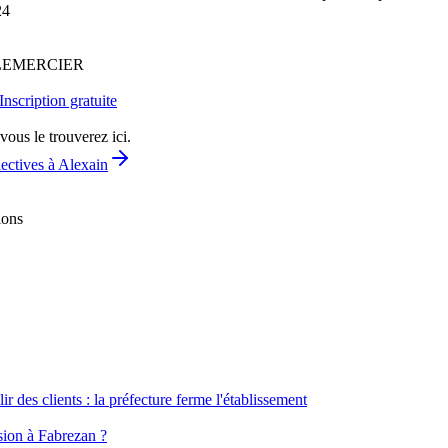
24
e LEMERCIER
Inscription gratuite
vous le trouverez ici.
lectives à Alexain
ions
ir des clients : la préfecture ferme l'établissement
ssion à Fabrezan ?