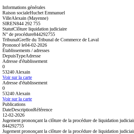
Informations générales
Raison sociale
Huchet Emmanuel
Ville
Alexain (Mayenne)
SIREN
844 292 755
Statut
Clôture liquidation judiciaire
N° de procédure
844292755
Tribunal
Greffe du Tribunal de Commerce de Laval
Prononcé le
04-02-2026
Établissements / adresses
Depuis
Type
Adresse
Adresse d'établissement
0
53240 Alexain
Voir sur la carte
Adresse d'établissement
0
53240 Alexain
Voir sur la carte
Publications
Date
Description
Référence
12-02-2026
Jugement prononçant la clôture de la procédure de liquidation judiciair
844292755
Jugement prononçant la clôture de la procédure de liquidation judiciair