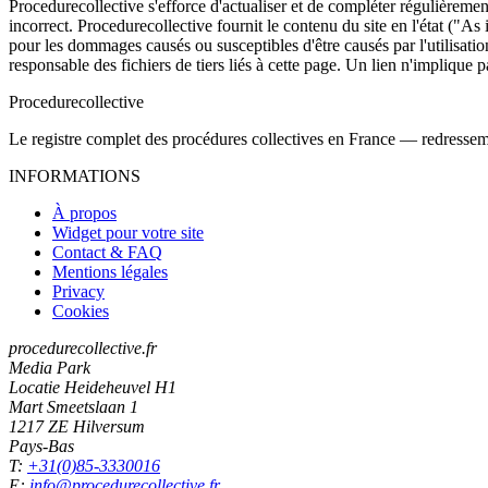
Procedurecollective s'efforce d'actualiser et de compléter régulièrement
incorrect. Procedurecollective fournit le contenu du site en l'état ("As
pour les dommages causés ou susceptibles d'être causés par l'utilisation
responsable des fichiers de tiers liés à cette page. Un lien n'implique p
Procedure
collective
Le registre complet des procédures collectives en France — redressemen
INFORMATIONS
À propos
Widget pour votre site
Contact & FAQ
Mentions légales
Privacy
Cookies
procedurecollective.fr
Media Park
Locatie Heideheuvel H1
Mart Smeetslaan 1
1217 ZE Hilversum
Pays-Bas
T:
+31(0)85-3330016
E:
info@procedurecollective.fr