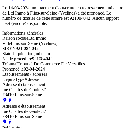
Le 14-03-2024, un jugement d'ouverture en redressement judiciaire
de Ltd Immo à Flins-sur-Seine (Yvelines) a été prononcé. Le
numéro de dossier de cette affaire est 921084042. Aucun rapport
n'est (encore) disponible.
Informations générales
Raison sociale
Ltd Immo
Ville
Flins-sur-Seine (Yvelines)
SIREN
921 084 042
Statut
Liquidation judiciaire
N° de procédure
921084042
Tribunal
Tribunal De Commerce De Versailles
Prononcé le
02-04-2024
Établissements / adresses
Depuis
Type
Adresse
Adresse d'établissement
rue Charles de Gaule 37
78410 Flins-sur-Seine
Adresse d'établissement
rue Charles de Gaule 37
78410 Flins-sur-Seine
Publications