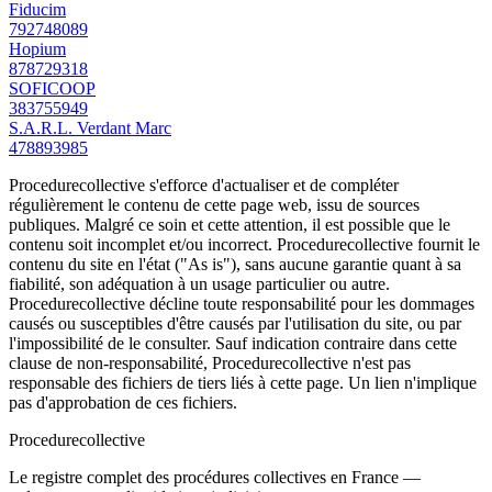
Fiducim
792748089
Hopium
878729318
SOFICOOP
383755949
S.A.R.L. Verdant Marc
478893985
Procedurecollective s'efforce d'actualiser et de compléter
régulièrement le contenu de cette page web, issu de sources
publiques. Malgré ce soin et cette attention, il est possible que le
contenu soit incomplet et/ou incorrect. Procedurecollective fournit le
contenu du site en l'état ("As is"), sans aucune garantie quant à sa
fiabilité, son adéquation à un usage particulier ou autre.
Procedurecollective décline toute responsabilité pour les dommages
causés ou susceptibles d'être causés par l'utilisation du site, ou par
l'impossibilité de le consulter. Sauf indication contraire dans cette
clause de non-responsabilité, Procedurecollective n'est pas
responsable des fichiers de tiers liés à cette page. Un lien n'implique
pas d'approbation de ces fichiers.
Procedure
collective
Le registre complet des procédures collectives en France —