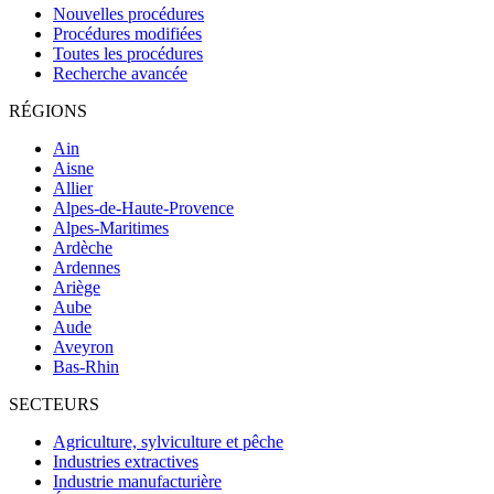
Nouvelles procédures
Procédures modifiées
Toutes les procédures
Recherche avancée
RÉGIONS
Ain
Aisne
Allier
Alpes-de-Haute-Provence
Alpes-Maritimes
Ardèche
Ardennes
Ariège
Aube
Aude
Aveyron
Bas-Rhin
SECTEURS
Agriculture, sylviculture et pêche
Industries extractives
Industrie manufacturière