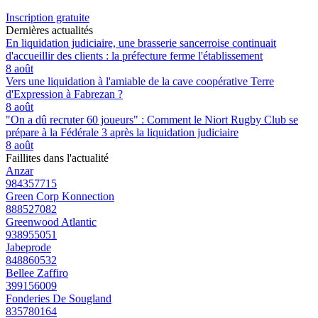
Inscription gratuite
Dernières actualités
En liquidation judiciaire, une brasserie sancerroise continuait
d'accueillir des clients : la préfecture ferme l'établissement
8 août
Vers une liquidation à l'amiable de la cave coopérative Terre
d'Expression à Fabrezan ?
8 août
"On a dû recruter 60 joueurs" : Comment le Niort Rugby Club se
prépare à la Fédérale 3 après la liquidation judiciaire
8 août
Faillites dans l'actualité
Anzar
984357715
Green Corp Konnection
888527082
Greenwood Atlantic
938955051
Jabeprode
848860532
Bellee Zaffiro
399156009
Fonderies De Sougland
835780164