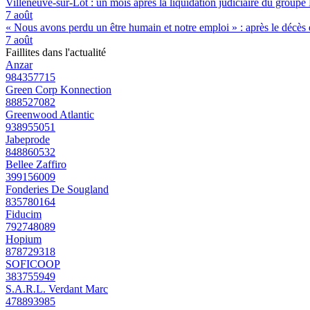
Villeneuve-sur-Lot : un mois après la liquidation judiciaire du groupe 
7 août
« Nous avons perdu un être humain et notre emploi » : après le décès de
7 août
Faillites dans l'actualité
Anzar
984357715
Green Corp Konnection
888527082
Greenwood Atlantic
938955051
Jabeprode
848860532
Bellee Zaffiro
399156009
Fonderies De Sougland
835780164
Fiducim
792748089
Hopium
878729318
SOFICOOP
383755949
S.A.R.L. Verdant Marc
478893985