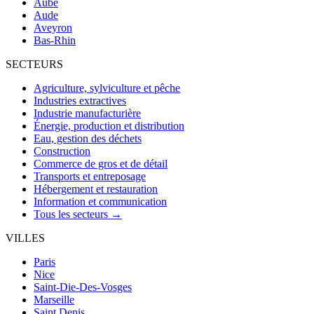
Aube
Aude
Aveyron
Bas-Rhin
SECTEURS
Agriculture, sylviculture et pêche
Industries extractives
Industrie manufacturière
Énergie, production et distribution
Eau, gestion des déchets
Construction
Commerce de gros et de détail
Transports et entreposage
Hébergement et restauration
Information et communication
Tous les secteurs →
VILLES
Paris
Nice
Saint-Die-Des-Vosges
Marseille
Saint Denis