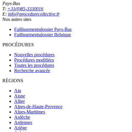
Pays-Bas
T:
+31(0)85-3330016
E:
info@procedurecollective.fr
Nos autres sites
Faillissementsdossier
Pays-Bas
Faillissementsdossier
Belgique
PROCÉDURES
Nouvelles procédures
Procédures modifiées
Toutes les procédures
Recherche avancée
RÉGIONS
Ain
Aisne
Allier
Alpes-de-Haute-Provence
Alpes-Maritimes
Ardèche
Ardennes
Ariège