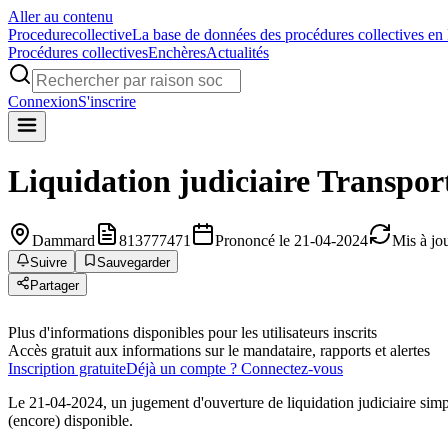
Aller au contenu
Procedure
collective
La base de données des procédures collectives en
Procédures collectives
Enchères
Actualités
Connexion
S'inscrire
Liquidation judiciaire
Transport
Dammard
813777471
Prononcé le 21-04-2024
Mis à jo
Suivre
Sauvegarder
Partager
Plus d'informations disponibles pour les utilisateurs inscrits
Accès gratuit aux informations sur le mandataire, rapports et alertes
Inscription gratuite
Déjà un compte ? Connectez-vous
Le 21-04-2024, un jugement d'ouverture de liquidation judiciaire sim
(encore) disponible.