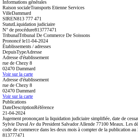
Informations générales
Raison sociale
Transports Etienne Services
Ville
Dammard
SIREN
813 777 471
Statut
Liquidation judiciaire
N° de procédure
813777471
Tribunal
Tribunal De Commerce De Soissons
Prononcé le
11-04-2024
Établissements / adresses
Depuis
Type
Adresse
Adresse d'établissement
rue de Chezy 8
02470 Dammard
Voir sur la carte
Adresse d'établissement
rue de Chezy 8
02470 Dammard
Voir sur la carte
Publications
Date
Description
Référence
21-04-2024
Jugement prononçant la liquidation judiciaire simplifiée, date de ces
Sylvie Duval Av du President Salvador Allende 77100 Meaux. Les déclar
code de commerce dans les deux mois à compter de la publication au
813777471