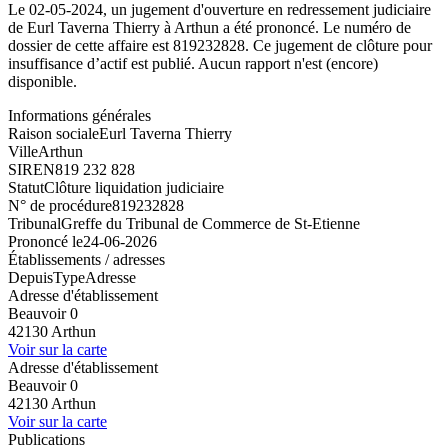
Le 02-05-2024, un jugement d'ouverture en redressement judiciaire
de Eurl Taverna Thierry à Arthun a été prononcé. Le numéro de
dossier de cette affaire est 819232828. Ce jugement de clôture pour
insuffisance d’actif est publié. Aucun rapport n'est (encore)
disponible.
Informations générales
Raison sociale
Eurl Taverna Thierry
Ville
Arthun
SIREN
819 232 828
Statut
Clôture liquidation judiciaire
N° de procédure
819232828
Tribunal
Greffe du Tribunal de Commerce de St-Etienne
Prononcé le
24-06-2026
Établissements / adresses
Depuis
Type
Adresse
Adresse d'établissement
Beauvoir 0
42130 Arthun
Voir sur la carte
Adresse d'établissement
Beauvoir 0
42130 Arthun
Voir sur la carte
Publications