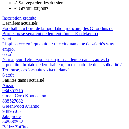
✓
Sauvegarder des dossiers
✓
Gratuit, toujours
Inscription gratuite
Dernières actualités
Football : au bord de la liquidation judicaire, les Girondins de
Bordeaux se séparent de leur entraîneur Rio Mavuba
6 août
Lippi placée en liquidation : une cinquantaine de salariés sans
emploi
6 août
"On a peur d'être expulsés du jour au lendemain" : après la
liquidation brutale de leur bailleur, un mastodonte de la solidarité à
Toulouse, ces locataires vivent dans l ...
6 août
Faillites dans l'actualité
Anzar
984357715
Green Corp Konnection
888527082
Greenwood Atlantic
938955051
Jabeprode
848860532
Bellee Zaffiro