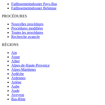
Faillissementsdossier
Pays-Bas
Faillissementsdossier
Belgique
PROCÉDURES
Nouvelles procédures
Procédures modifiées
Toutes les procédures
Recherche avancée
RÉGIONS
Ain
Aisne
Allier
Alpes-de-Haute-Provence
Alpes-Maritimes
Ardèche
Ardennes
Ariège
Aube
Aude
Aveyron
Bas-Rhin