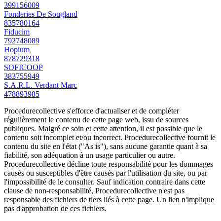
399156009
Fonderies De Sougland
835780164
Fiducim
792748089
Hopium
878729318
SOFICOOP
383755949
S.A.R.L. Verdant Marc
478893985
Procedurecollective s'efforce d'actualiser et de compléter
régulièrement le contenu de cette page web, issu de sources
publiques. Malgré ce soin et cette attention, il est possible que le
contenu soit incomplet et/ou incorrect. Procedurecollective fournit le
contenu du site en l'état ("As is"), sans aucune garantie quant à sa
fiabilité, son adéquation à un usage particulier ou autre.
Procedurecollective décline toute responsabilité pour les dommages
causés ou susceptibles d'être causés par l'utilisation du site, ou par
l'impossibilité de le consulter. Sauf indication contraire dans cette
clause de non-responsabilité, Procedurecollective n'est pas
responsable des fichiers de tiers liés à cette page. Un lien n'implique
pas d'approbation de ces fichiers.