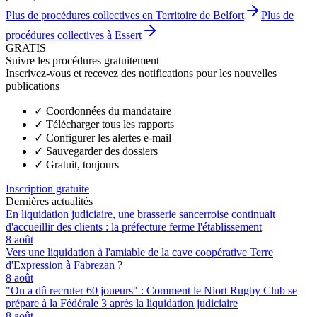
Plus de procédures collectives en Territoire de Belfort
Plus de
procédures collectives à Essert
GRATIS
Suivre les procédures gratuitement
Inscrivez-vous et recevez des notifications pour les nouvelles
publications
✓
Coordonnées du mandataire
✓
Télécharger tous les rapports
✓
Configurer les alertes e-mail
✓
Sauvegarder des dossiers
✓
Gratuit, toujours
Inscription gratuite
Dernières actualités
En liquidation judiciaire, une brasserie sancerroise continuait
d'accueillir des clients : la préfecture ferme l'établissement
8 août
Vers une liquidation à l'amiable de la cave coopérative Terre
d'Expression à Fabrezan ?
8 août
"On a dû recruter 60 joueurs" : Comment le Niort Rugby Club se
prépare à la Fédérale 3 après la liquidation judiciaire
8 août