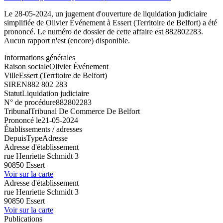
Le 28-05-2024, un jugement d'ouverture de liquidation judiciaire
simplifiée de Olivier Événement à Essert (Territoire de Belfort) a été
prononcé. Le numéro de dossier de cette affaire est 882802283.
Aucun rapport n'est (encore) disponible.
Informations générales
Raison sociale
Olivier Événement
Ville
Essert (Territoire de Belfort)
SIREN
882 802 283
Statut
Liquidation judiciaire
N° de procédure
882802283
Tribunal
Tribunal De Commerce De Belfort
Prononcé le
21-05-2024
Établissements / adresses
Depuis
Type
Adresse
Adresse d'établissement
rue Henriette Schmidt 3
90850 Essert
Voir sur la carte
Adresse d'établissement
rue Henriette Schmidt 3
90850 Essert
Voir sur la carte
Publications