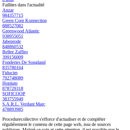
Faillites dans l'actualité
Anzar
984357715
Green Corp Konnection
888527082
Greenwood Atlantic
938955051
Jabeprode
848860532
Bellee Zaffiro
399156009
Fonderies De Sougland
835780164
Fiducim
792748089
Hopium
878729318
SOFICOOP
383755949
S.A.R.L. Verdant Marc
478893985
Procedurecollective s'efforce d'actualiser et de compléter
régulièrement le contenu de cette page web, issu de sources
publiques. Malgré ce soin et cette attention, il est possible que le