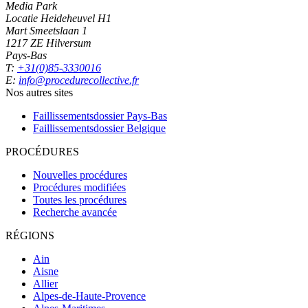
Media Park
Locatie Heideheuvel H1
Mart Smeetslaan 1
1217 ZE Hilversum
Pays-Bas
T:
+31(0)85-3330016
E:
info@procedurecollective.fr
Nos autres sites
Faillissementsdossier
Pays-Bas
Faillissementsdossier
Belgique
PROCÉDURES
Nouvelles procédures
Procédures modifiées
Toutes les procédures
Recherche avancée
RÉGIONS
Ain
Aisne
Allier
Alpes-de-Haute-Provence