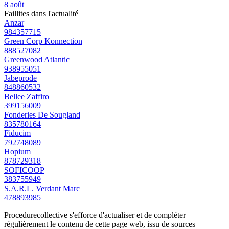
8 août
Faillites dans l'actualité
Anzar
984357715
Green Corp Konnection
888527082
Greenwood Atlantic
938955051
Jabeprode
848860532
Bellee Zaffiro
399156009
Fonderies De Sougland
835780164
Fiducim
792748089
Hopium
878729318
SOFICOOP
383755949
S.A.R.L. Verdant Marc
478893985
Procedurecollective s'efforce d'actualiser et de compléter
régulièrement le contenu de cette page web, issu de sources