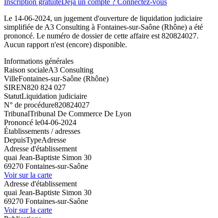
Inscription gratuite
Déjà un compte ? Connectez-vous
Le 14-06-2024, un jugement d'ouverture de liquidation judiciaire
simplifiée de A3 Consulting à Fontaines-sur-Saône (Rhône) a été
prononcé. Le numéro de dossier de cette affaire est 820824027.
Aucun rapport n'est (encore) disponible.
Informations générales
Raison sociale
A3 Consulting
Ville
Fontaines-sur-Saône (Rhône)
SIREN
820 824 027
Statut
Liquidation judiciaire
N° de procédure
820824027
Tribunal
Tribunal De Commerce De Lyon
Prononcé le
04-06-2024
Établissements / adresses
Depuis
Type
Adresse
Adresse d'établissement
quai Jean-Baptiste Simon 30
69270 Fontaines-sur-Saône
Voir sur la carte
Adresse d'établissement
quai Jean-Baptiste Simon 30
69270 Fontaines-sur-Saône
Voir sur la carte