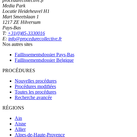
procedurecollective.fr
Media Park
Locatie Heideheuvel H1
Mart Smeetslaan 1
1217 ZE Hilversum
Pays-Bas
T:
+31(0)85-3330016
E:
info@procedurecollective.fr
Nos autres sites
Faillissementsdossier
Pays-Bas
Faillissementsdossier
Belgique
PROCÉDURES
Nouvelles procédures
Procédures modifiées
Toutes les procédures
Recherche avancée
RÉGIONS
Ain
Aisne
Allier
Alpes-de-Haute-Provence