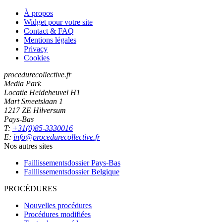
À propos
Widget pour votre site
Contact & FAQ
Mentions légales
Privacy
Cookies
procedurecollective.fr
Media Park
Locatie Heideheuvel H1
Mart Smeetslaan 1
1217 ZE Hilversum
Pays-Bas
T:
+31(0)85-3330016
E:
info@procedurecollective.fr
Nos autres sites
Faillissementsdossier
Pays-Bas
Faillissementsdossier
Belgique
PROCÉDURES
Nouvelles procédures
Procédures modifiées