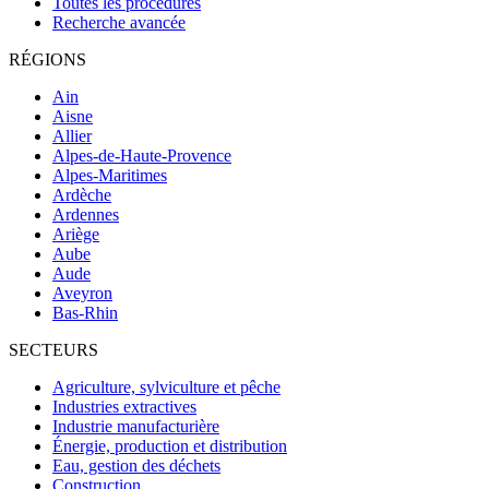
Toutes les procédures
Recherche avancée
RÉGIONS
Ain
Aisne
Allier
Alpes-de-Haute-Provence
Alpes-Maritimes
Ardèche
Ardennes
Ariège
Aube
Aude
Aveyron
Bas-Rhin
SECTEURS
Agriculture, sylviculture et pêche
Industries extractives
Industrie manufacturière
Énergie, production et distribution
Eau, gestion des déchets
Construction