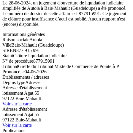
Le 28-06-2024, un jugement d'ouverture de liquidation judiciaire
simplifiée de Autola à Baie-Mahault (Guadeloupe) a été prononcé.
Le numéro de dossier de cette affaire est 877915991. Ce jugement
de clôture pour insuffisance d’actif est publié. Aucun rapport n'est
(encore) disponible.
Informations générales
Raison sociale
Autola
Ville
Baie-Mahault (Guadeloupe)
SIREN
877 915 991
Statut
Clôture liquidation judiciaire
N° de procédure
877915991
Tribunal
Greffe du Tribunal Mixte de Commerce de Pointe-à-P
Prononcé le
04-06-2026
Établissements / adresses
Depuis
Type
Adresse
Adresse d'établissement
lotissement Agat 55
97122 Baie-Mahault
Voir sur la carte
Adresse d'établissement
lotissement Agat 55
97122 Baie-Mahault
Voir sur la carte
Publications