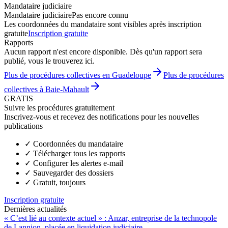
Mandataire judiciaire
Mandataire judiciaire
Pas encore connu
Les coordonnées du mandataire sont visibles après inscription
gratuite
Inscription gratuite
Rapports
Aucun rapport n'est encore disponible. Dès qu'un rapport sera
publié, vous le trouverez ici.
Plus de procédures collectives en Guadeloupe
Plus de procédures
collectives à Baie-Mahault
GRATIS
Suivre les procédures gratuitement
Inscrivez-vous et recevez des notifications pour les nouvelles
publications
✓
Coordonnées du mandataire
✓
Télécharger tous les rapports
✓
Configurer les alertes e-mail
✓
Sauvegarder des dossiers
✓
Gratuit, toujours
Inscription gratuite
Dernières actualités
« C’est lié au contexte actuel » : Anzar, entreprise de la technopole
de Lannion, placée en liquidation judiciaire