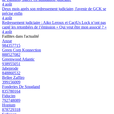
4 août
Deux mois après son redressement judiciaire, l'avenir de GCK se
précise enfin
4 août
Redressement judiciaire : Aiko Leroux et CactUs Lock n’ont pas
capté les retombées de l’émission « Qui veut être mon associé ? »
4 août
Faillites dans l'actualité
Anzar
984357715
Green Corp Konnection
888527082
Greenwood Atlantic
938955051
Jabeprode
848860532
Bellee Zaffiro
399156009
Fonderies De Sougland
835780164
Fiducim
792748089
Hopium
878729318