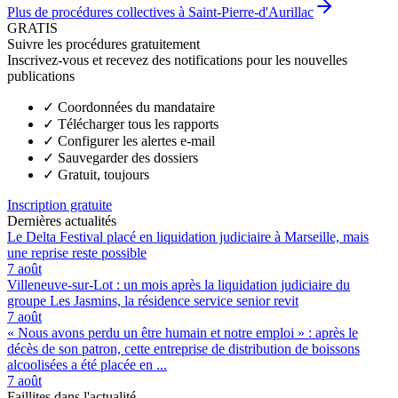
Plus de procédures collectives à Saint-Pierre-d'Aurillac
GRATIS
Suivre les procédures gratuitement
Inscrivez-vous et recevez des notifications pour les nouvelles
publications
✓
Coordonnées du mandataire
✓
Télécharger tous les rapports
✓
Configurer les alertes e-mail
✓
Sauvegarder des dossiers
✓
Gratuit, toujours
Inscription gratuite
Dernières actualités
Le Delta Festival placé en liquidation judiciaire à Marseille, mais
une reprise reste possible
7 août
Villeneuve-sur-Lot : un mois après la liquidation judiciaire du
groupe Les Jasmins, la résidence service senior revit
7 août
« Nous avons perdu un être humain et notre emploi » : après le
décès de son patron, cette entreprise de distribution de boissons
alcoolisées a été placée en ...
7 août
Faillites dans l'actualité