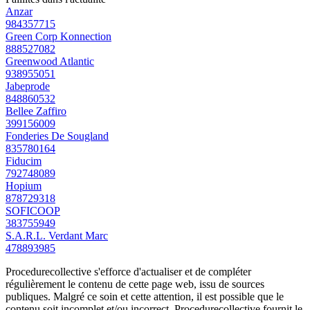
Anzar
984357715
Green Corp Konnection
888527082
Greenwood Atlantic
938955051
Jabeprode
848860532
Bellee Zaffiro
399156009
Fonderies De Sougland
835780164
Fiducim
792748089
Hopium
878729318
SOFICOOP
383755949
S.A.R.L. Verdant Marc
478893985
Procedurecollective s'efforce d'actualiser et de compléter
régulièrement le contenu de cette page web, issu de sources
publiques. Malgré ce soin et cette attention, il est possible que le
contenu soit incomplet et/ou incorrect. Procedurecollective fournit le