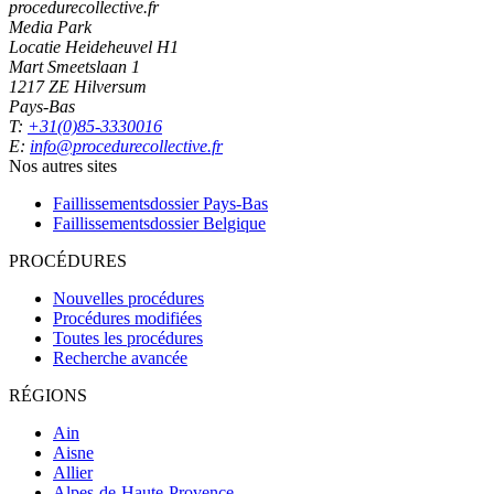
procedurecollective.fr
Media Park
Locatie Heideheuvel H1
Mart Smeetslaan 1
1217 ZE Hilversum
Pays-Bas
T:
+31(0)85-3330016
E:
info@procedurecollective.fr
Nos autres sites
Faillissementsdossier
Pays-Bas
Faillissementsdossier
Belgique
PROCÉDURES
Nouvelles procédures
Procédures modifiées
Toutes les procédures
Recherche avancée
RÉGIONS
Ain
Aisne
Allier
Alpes-de-Haute-Provence