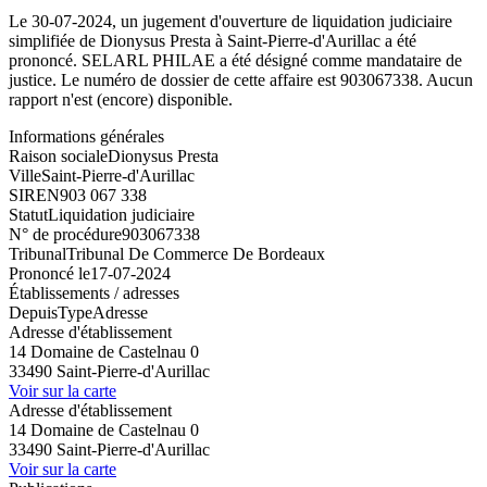
Le 30-07-2024, un jugement d'ouverture de liquidation judiciaire
simplifiée de Dionysus Presta à Saint-Pierre-d'Aurillac a été
prononcé. SELARL PHILAE a été désigné comme mandataire de
justice. Le numéro de dossier de cette affaire est 903067338. Aucun
rapport n'est (encore) disponible.
Informations générales
Raison sociale
Dionysus Presta
Ville
Saint-Pierre-d'Aurillac
SIREN
903 067 338
Statut
Liquidation judiciaire
N° de procédure
903067338
Tribunal
Tribunal De Commerce De Bordeaux
Prononcé le
17-07-2024
Établissements / adresses
Depuis
Type
Adresse
Adresse d'établissement
14 Domaine de Castelnau 0
33490 Saint-Pierre-d'Aurillac
Voir sur la carte
Adresse d'établissement
14 Domaine de Castelnau 0
33490 Saint-Pierre-d'Aurillac
Voir sur la carte