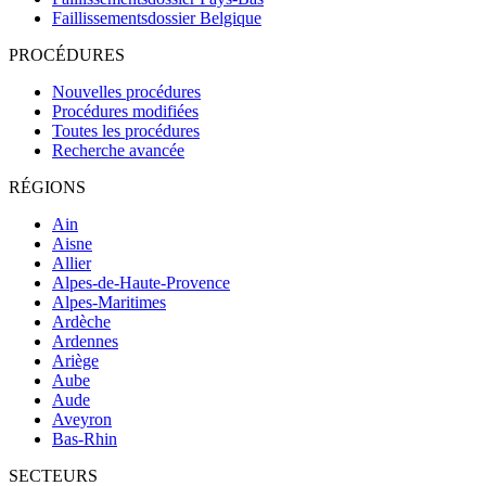
Faillissementsdossier
Belgique
PROCÉDURES
Nouvelles procédures
Procédures modifiées
Toutes les procédures
Recherche avancée
RÉGIONS
Ain
Aisne
Allier
Alpes-de-Haute-Provence
Alpes-Maritimes
Ardèche
Ardennes
Ariège
Aube
Aude
Aveyron
Bas-Rhin
SECTEURS