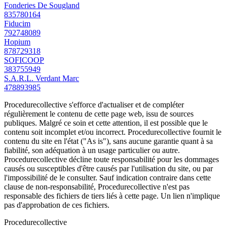
Fonderies De Sougland
835780164
Fiducim
792748089
Hopium
878729318
SOFICOOP
383755949
S.A.R.L. Verdant Marc
478893985
Procedurecollective s'efforce d'actualiser et de compléter
régulièrement le contenu de cette page web, issu de sources
publiques. Malgré ce soin et cette attention, il est possible que le
contenu soit incomplet et/ou incorrect. Procedurecollective fournit le
contenu du site en l'état ("As is"), sans aucune garantie quant à sa
fiabilité, son adéquation à un usage particulier ou autre.
Procedurecollective décline toute responsabilité pour les dommages
causés ou susceptibles d'être causés par l'utilisation du site, ou par
l'impossibilité de le consulter. Sauf indication contraire dans cette
clause de non-responsabilité, Procedurecollective n'est pas
responsable des fichiers de tiers liés à cette page. Un lien n'implique
pas d'approbation de ces fichiers.
Procedure
collective