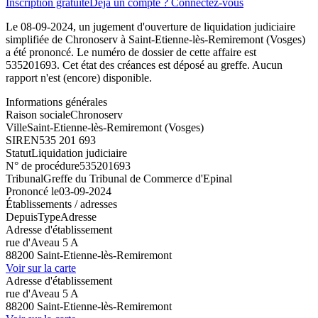
Inscription gratuite
Déjà un compte ? Connectez-vous
Le 08-09-2024, un jugement d'ouverture de liquidation judiciaire
simplifiée de Chronoserv à Saint-Etienne-lès-Remiremont (Vosges)
a été prononcé. Le numéro de dossier de cette affaire est
535201693. Cet état des créances est déposé au greffe. Aucun
rapport n'est (encore) disponible.
Informations générales
Raison sociale
Chronoserv
Ville
Saint-Etienne-lès-Remiremont (Vosges)
SIREN
535 201 693
Statut
Liquidation judiciaire
N° de procédure
535201693
Tribunal
Greffe du Tribunal de Commerce d'Epinal
Prononcé le
03-09-2024
Établissements / adresses
Depuis
Type
Adresse
Adresse d'établissement
rue d'Aveau 5 A
88200 Saint-Etienne-lès-Remiremont
Voir sur la carte
Adresse d'établissement
rue d'Aveau 5 A
88200 Saint-Etienne-lès-Remiremont