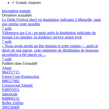
✓
Gratuit, toujours
Inscription gratuite
Dernières actualités
Le Delta Festival placé en liquidation judiciaire à Marseille, mais
une reprise reste possible
7 août
Villeneuve-sur-Lot : un mois après la liquidation judiciaire du
groupe Les Jasmins, la résidence service senior revit
7 août
« Nous avons perdu un être humain et notre emploi » : après le
décès de son patron, cette entreprise de distribution de boissons
alcoolisées a été placée en ...
7 août
Faillites dans l'actualité
Anzar
984357715
Green Corp Konnection
888527082
Greenwood Atlantic
938955051
Jabeprode
848860532
Bellee Zaffiro
399156009