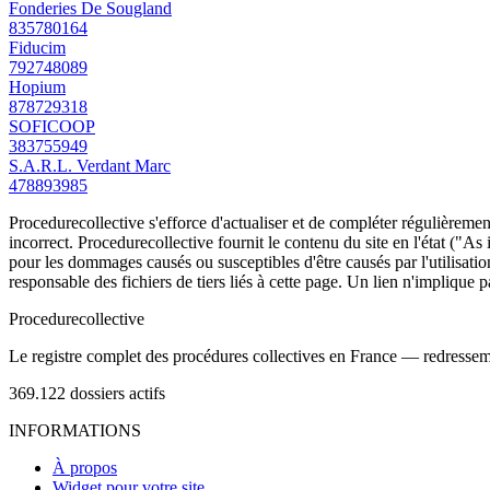
Fonderies De Sougland
835780164
Fiducim
792748089
Hopium
878729318
SOFICOOP
383755949
S.A.R.L. Verdant Marc
478893985
Procedurecollective s'efforce d'actualiser et de compléter régulièrement
incorrect. Procedurecollective fournit le contenu du site en l'état ("As
pour les dommages causés ou susceptibles d'être causés par l'utilisation
responsable des fichiers de tiers liés à cette page. Un lien n'implique p
Procedure
collective
Le registre complet des procédures collectives en France — redressemen
369.122
dossiers actifs
INFORMATIONS
À propos
Widget pour votre site