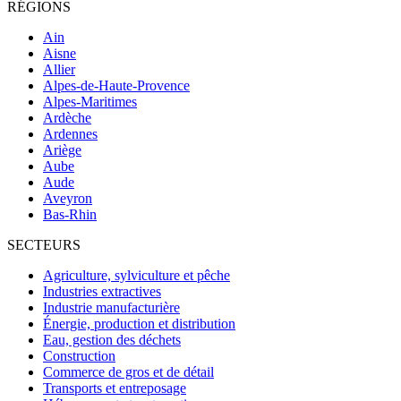
RÉGIONS
Ain
Aisne
Allier
Alpes-de-Haute-Provence
Alpes-Maritimes
Ardèche
Ardennes
Ariège
Aube
Aude
Aveyron
Bas-Rhin
SECTEURS
Agriculture, sylviculture et pêche
Industries extractives
Industrie manufacturière
Énergie, production et distribution
Eau, gestion des déchets
Construction
Commerce de gros et de détail
Transports et entreposage