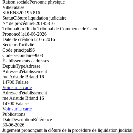
Raison sociale
Personne physique
Ville
Falaise
SIREN
820 195 816
Statut
Clôture liquidation judiciaire
N° de procédure
820195816
Tribunal
Greffe du Tribunal de Commerce de Caen
Prononcé le
18-06-2026
Date de création
12-05-2016
Secteur d'activité
Code principal
96
Code secondaire
9603
Établissements / adresses
Depuis
Type
Adresse
Adresse d'établissement
rue Aristide Briand 16
14700 Falaise
Voir sur la carte
Adresse d'établissement
rue Aristide Briand 16
14700 Falaise
Voir sur la carte
Publications
Date
Description
Référence
30-06-2026
Jugement prononçant la clôture de la procédure de liquidation judiciair