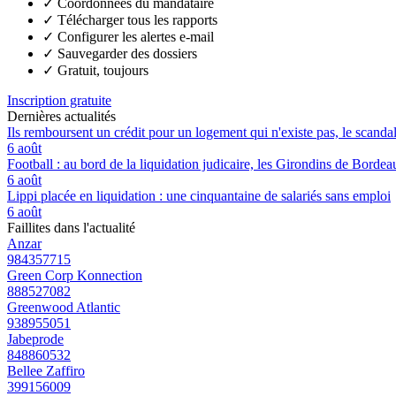
✓
Coordonnées du mandataire
✓
Télécharger tous les rapports
✓
Configurer les alertes e-mail
✓
Sauvegarder des dossiers
✓
Gratuit, toujours
Inscription gratuite
Dernières actualités
Ils remboursent un crédit pour un logement qui n'existe pas, le scand
6 août
Football : au bord de la liquidation judicaire, les Girondins de Borde
6 août
Lippi placée en liquidation : une cinquantaine de salariés sans emploi
6 août
Faillites dans l'actualité
Anzar
984357715
Green Corp Konnection
888527082
Greenwood Atlantic
938955051
Jabeprode
848860532
Bellee Zaffiro
399156009