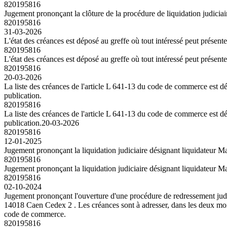
820195816
Jugement prononçant la clôture de la procédure de liquidation judiciair
820195816
31-03-2026
L'état des créances est déposé au greffe où tout intéressé peut présent
820195816
L'état des créances est déposé au greffe où tout intéressé peut présent
820195816
20-03-2026
La liste des créances de l'article L 641-13 du code de commerce est dép
publication.
820195816
La liste des créances de l'article L 641-13 du code de commerce est dép
publication.
20-03-2026
820195816
12-01-2025
Jugement prononçant la liquidation judiciaire désignant liquidateur M
820195816
Jugement prononçant la liquidation judiciaire désignant liquidateur M
820195816
02-10-2024
Jugement prononçant l'ouverture d'une procédure de redressement judici
14018 Caen Cedex 2 . Les créances sont à adresser, dans les deux mois 
code de commerce.
820195816