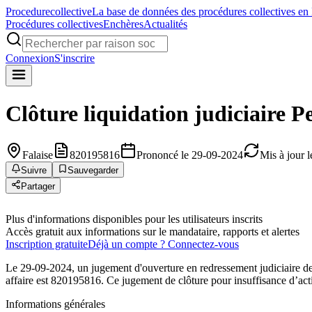
Procedure
collective
La base de données des procédures collectives en
Procédures collectives
Enchères
Actualités
Connexion
S'inscrire
Clôture liquidation judiciaire
P
Falaise
820195816
Prononcé le 29-09-2024
Mis à jour 
Suivre
Sauvegarder
Partager
Plus d'informations disponibles pour les utilisateurs inscrits
Accès gratuit aux informations sur le mandataire, rapports et alertes
Inscription gratuite
Déjà un compte ? Connectez-vous
Le 29-09-2024, un jugement d'ouverture en redressement judiciaire de
affaire est 820195816. Ce jugement de clôture pour insuffisance d’acti
Informations générales