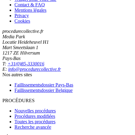
Contact & FAQ
Mentions légales
Privacy
Cookies
procedurecollective.fr
Media Park
Locatie Heideheuvel H1
Mart Smeetslaan 1
1217 ZE Hilversum
Pays-Bas
T:
+31(0)85-3330016
E:
info@procedurecollective.fr
Nos autres sites
Faillissementsdossier
Pays-Bas
Faillissementsdossier
Belgique
PROCÉDURES
Nouvelles procédures
Procédures modifiées
Toutes les procédures
Recherche avancée