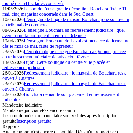
moitié des 541 salariés conservés
11/05/2026
Le sort de l’enseigne de décoration Bouchara fixé le 11
mai, cinq magasins concernés dans le Sud-Ouest
10/05/2026
L’enseigne de linge de maison Bouchara joue son avenir
au tribunal de commerce
08/05/2026
L’enseigne Bouchara en redressement judiciaire : quel
avenir pour la boutique du centre d'Orléans ?
19/04/2026
L’enseigne Bouchara de Laval est menacée de fermeture
dès le mois de mai, faute de repreneur
23/02/2026
L’emblématique enseigne Bouchara à Quimper, placée
en redressement judiciaire depuis début février
13/02/2026
Dijon. Cette boutique du centre-ville placée en
redressement judiciaire
26/01/2026
Redressement judiciaire : le magasin de Bouchara reste
ouvert à Chartres
23/01/2026
Redressement judiciaire : le magasin de Bouchara reste
ouvert à Chartres
22/01/2026
Bouchara demande son placement en redressement
judiciaire
Mandataire judiciaire
Mandataire judiciaire
Pas encore connu
Les coordonnées du mandataire sont visibles après inscription
gratuite
Inscription gratuite
Rapports
Aucun rapport n'est encore disponible. Dès qu'un rapport sera