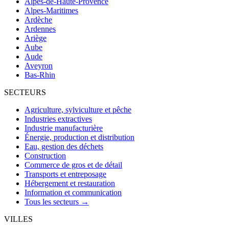
Alpes-de-Haute-Provence
Alpes-Maritimes
Ardèche
Ardennes
Ariège
Aube
Aude
Aveyron
Bas-Rhin
SECTEURS
Agriculture, sylviculture et pêche
Industries extractives
Industrie manufacturière
Énergie, production et distribution
Eau, gestion des déchets
Construction
Commerce de gros et de détail
Transports et entreposage
Hébergement et restauration
Information et communication
Tous les secteurs →
VILLES