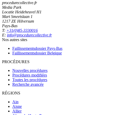
procedurecollective.fr
Media Park
Locatie Heideheuvel H1
Mart Smeetslaan 1
1217 ZE Hilversum
Pays-Bas
T:
+31(0)85-3330016
E:
info@procedurecollective.fr
Nos autres sites
Faillissementsdossier
Pays-Bas
Faillissementsdossier
Belgique
PROCÉDURES
Nouvelles procédures
Procédures modifiées
Toutes les procédures
Recherche avancée
RÉGIONS
Ain
Aisne
Allier