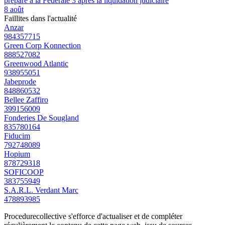
prépare à la Fédérale 3 après la liquidation judiciaire
8 août
Faillites dans l'actualité
Anzar
984357715
Green Corp Konnection
888527082
Greenwood Atlantic
938955051
Jabeprode
848860532
Bellee Zaffiro
399156009
Fonderies De Sougland
835780164
Fiducim
792748089
Hopium
878729318
SOFICOOP
383755949
S.A.R.L. Verdant Marc
478893985
Procedurecollective s'efforce d'actualiser et de compléter