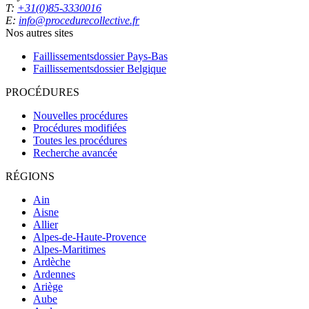
T:
+31(0)85-3330016
E:
info@procedurecollective.fr
Nos autres sites
Faillissementsdossier
Pays-Bas
Faillissementsdossier
Belgique
PROCÉDURES
Nouvelles procédures
Procédures modifiées
Toutes les procédures
Recherche avancée
RÉGIONS
Ain
Aisne
Allier
Alpes-de-Haute-Provence
Alpes-Maritimes
Ardèche
Ardennes
Ariège
Aube