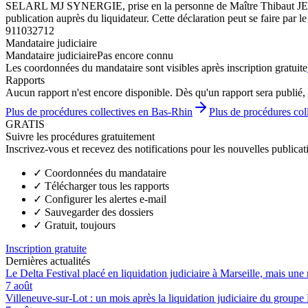
SELARL MJ SYNERGIE, prise en la personne de Maître Thibaut JENNER
publication auprès du liquidateur. Cette déclaration peut se faire par
911032712
Mandataire judiciaire
Mandataire judiciaire
Pas encore connu
Les coordonnées du mandataire sont visibles après inscription gratuite
Rapports
Aucun rapport n'est encore disponible. Dès qu'un rapport sera publié, 
Plus de procédures collectives en Bas-Rhin
Plus de procédures co
GRATIS
Suivre les procédures gratuitement
Inscrivez-vous et recevez des notifications pour les nouvelles publicat
✓
Coordonnées du mandataire
✓
Télécharger tous les rapports
✓
Configurer les alertes e-mail
✓
Sauvegarder des dossiers
✓
Gratuit, toujours
Inscription gratuite
Dernières actualités
Le Delta Festival placé en liquidation judiciaire à Marseille, mais une 
7 août
Villeneuve-sur-Lot : un mois après la liquidation judiciaire du groupe 