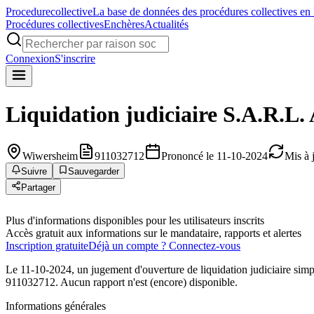
Procedure
collective
La base de données des procédures collectives en
Procédures collectives
Enchères
Actualités
Connexion
S'inscrire
Liquidation judiciaire
S.A.R.L.
Wiwersheim
911032712
Prononcé le 11-10-2024
Mis à 
Suivre
Sauvegarder
Partager
Plus d'informations disponibles pour les utilisateurs inscrits
Accès gratuit aux informations sur le mandataire, rapports et alertes
Inscription gratuite
Déjà un compte ? Connectez-vous
Le 11-10-2024, un jugement d'ouverture de liquidation judiciaire sim
911032712. Aucun rapport n'est (encore) disponible.
Informations générales