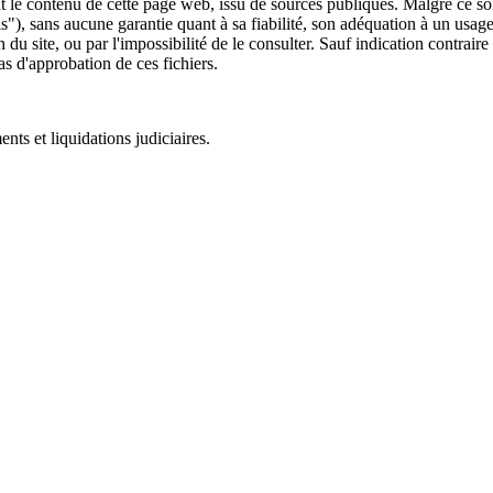
 le contenu de cette page web, issu de sources publiques. Malgré ce soin 
 is"), sans aucune garantie quant à sa fiabilité, son adéquation à un usag
 du site, ou par l'impossibilité de le consulter. Sauf indication contrair
as d'approbation de ces fichiers.
ts et liquidations judiciaires.