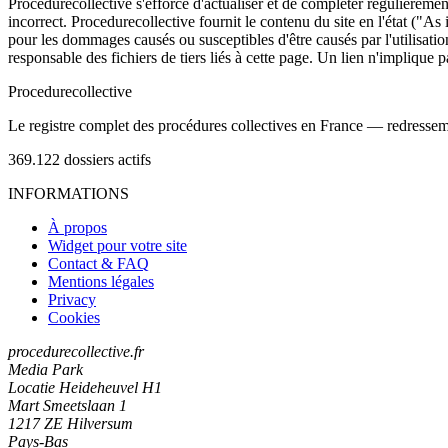
Procedurecollective s'efforce d'actualiser et de compléter régulièrement
incorrect. Procedurecollective fournit le contenu du site en l'état ("As
pour les dommages causés ou susceptibles d'être causés par l'utilisation
responsable des fichiers de tiers liés à cette page. Un lien n'implique p
Procedure
collective
Le registre complet des procédures collectives en France — redressemen
369.122
dossiers actifs
INFORMATIONS
À propos
Widget pour votre site
Contact & FAQ
Mentions légales
Privacy
Cookies
procedurecollective.fr
Media Park
Locatie Heideheuvel H1
Mart Smeetslaan 1
1217 ZE Hilversum
Pays-Bas