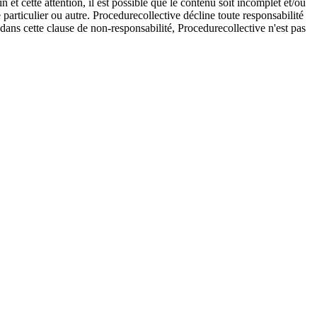
et cette attention, il est possible que le contenu soit incomplet et/ou
e particulier ou autre. Procedurecollective décline toute responsabilité
e dans cette clause de non-responsabilité, Procedurecollective n'est pas