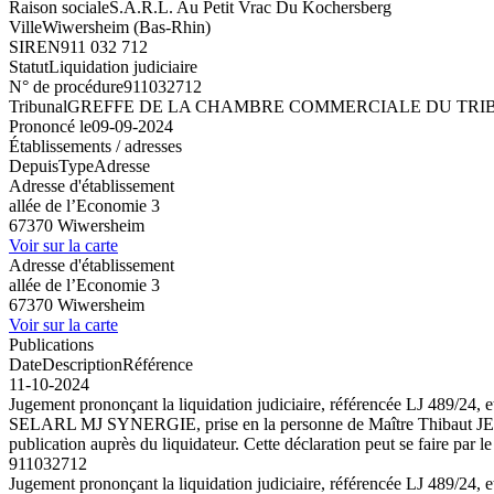
Raison sociale
S.A.R.L. Au Petit Vrac Du Kochersberg
Ville
Wiwersheim (Bas-Rhin)
SIREN
911 032 712
Statut
Liquidation judiciaire
N° de procédure
911032712
Tribunal
GREFFE DE LA CHAMBRE COMMERCIALE DU TRI
Prononcé le
09-09-2024
Établissements / adresses
Depuis
Type
Adresse
Adresse d'établissement
allée de l’Economie 3
67370 Wiwersheim
Voir sur la carte
Adresse d'établissement
allée de l’Economie 3
67370 Wiwersheim
Voir sur la carte
Publications
Date
Description
Référence
11-10-2024
Jugement prononçant la liquidation judiciaire, référencée LJ 489/24, e
SELARL MJ SYNERGIE, prise en la personne de Maître Thibaut JENNER
publication auprès du liquidateur. Cette déclaration peut se faire par
911032712
Jugement prononçant la liquidation judiciaire, référencée LJ 489/24, e