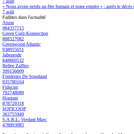
7 août
« Nous avons perdu un être humain et notre emploi » : après le décès de
7 août
Faillites dans l'actualité
Anzar
984357715
Green Corp Konnection
888527082
Greenwood Atlantic
938955051
Jabeprode
848860532
Bellee Zaffiro
399156009
Fonderies De Sougland
835780164
Fiducim
792748089
Hopium
878729318
SOFICOOP
383755949
S.A.R.L. Verdant Marc
478893985