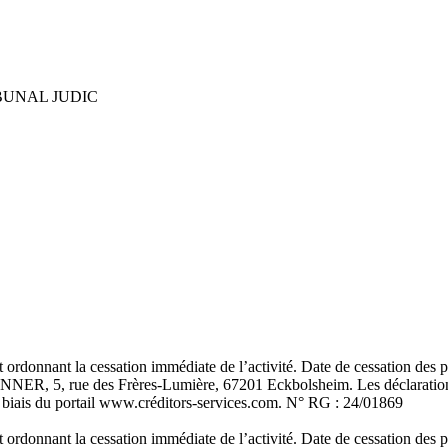
BUNAL JUDIC
t ordonnant la cessation immédiate de l’activité. Date de cessation des p
, 5, rue des Frères-Lumière, 67201 Eckbolsheim. Les déclarations d
 le biais du portail www.créditors-services.com. N° RG : 24/01869
t ordonnant la cessation immédiate de l’activité. Date de cessation des p