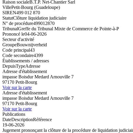
Raison sociale
B.T.P. Net-Chantier Sarl
Ville
Petit-Bourg (Guadeloupe)
SIREN
499 012 870
Statut
Clôture liquidation judiciaire
N° de procédure
499012870
Tribunal
Greffe du Tribunal Mixte de Commerce de Pointe-à-P
Prononcé le
04-06-2026
Secteur d'activité
Groupe
Bouwnijverheid
Code principal
43
Code secondaire
4399
Établissements / adresses
Depuis
Type
Adresse
Adresse d'établissement
impasse Boisdur Medard Arnouville 7
97170 Petit-Bourg
Voir sur la carte
Adresse d'établissement
impasse Boisdur Medard Arnouville 7
97170 Petit-Bourg
Voir sur la carte
Publications
Date
Description
Référence
19-06-2026
Jugement prononçant la clôture de la procédure de liquidation judiciair