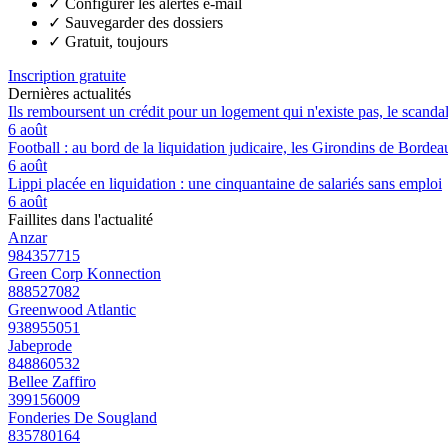
✓
Configurer les alertes e-mail
✓
Sauvegarder des dossiers
✓
Gratuit, toujours
Inscription gratuite
Dernières actualités
Ils remboursent un crédit pour un logement qui n'existe pas, le scand
6 août
Football : au bord de la liquidation judicaire, les Girondins de Borde
6 août
Lippi placée en liquidation : une cinquantaine de salariés sans emploi
6 août
Faillites dans l'actualité
Anzar
984357715
Green Corp Konnection
888527082
Greenwood Atlantic
938955051
Jabeprode
848860532
Bellee Zaffiro
399156009
Fonderies De Sougland
835780164