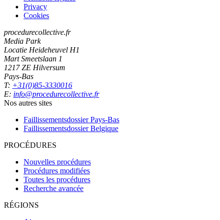
Privacy
Cookies
procedurecollective.fr
Media Park
Locatie Heideheuvel H1
Mart Smeetslaan 1
1217 ZE Hilversum
Pays-Bas
T:
+31(0)85-3330016
E:
info@procedurecollective.fr
Nos autres sites
Faillissementsdossier
Pays-Bas
Faillissementsdossier
Belgique
PROCÉDURES
Nouvelles procédures
Procédures modifiées
Toutes les procédures
Recherche avancée
RÉGIONS