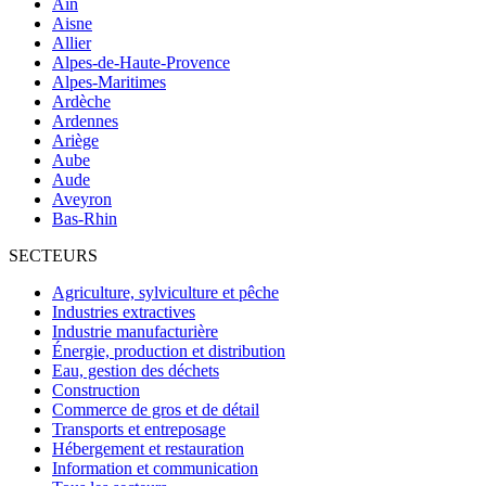
Ain
Aisne
Allier
Alpes-de-Haute-Provence
Alpes-Maritimes
Ardèche
Ardennes
Ariège
Aube
Aude
Aveyron
Bas-Rhin
SECTEURS
Agriculture, sylviculture et pêche
Industries extractives
Industrie manufacturière
Énergie, production et distribution
Eau, gestion des déchets
Construction
Commerce de gros et de détail
Transports et entreposage
Hébergement et restauration
Information et communication