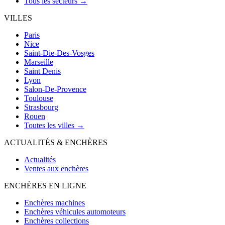
Tous les secteurs →
VILLES
Paris
Nice
Saint-Die-Des-Vosges
Marseille
Saint Denis
Lyon
Salon-De-Provence
Toulouse
Strasbourg
Rouen
Toutes les villes →
ACTUALITÉS & ENCHÈRES
Actualités
Ventes aux enchères
ENCHÈRES EN LIGNE
Enchères machines
Enchères véhicules automoteurs
Enchères collections