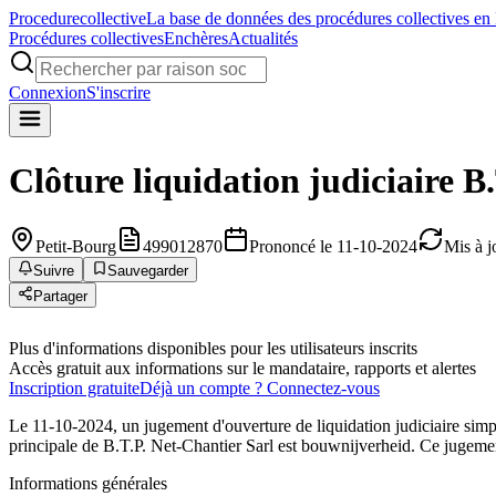
Procedure
collective
La base de données des procédures collectives en
Procédures collectives
Enchères
Actualités
Connexion
S'inscrire
Clôture liquidation judiciaire
B.
Petit-Bourg
499012870
Prononcé le 11-10-2024
Mis à j
Suivre
Sauvegarder
Partager
Plus d'informations disponibles pour les utilisateurs inscrits
Accès gratuit aux informations sur le mandataire, rapports et alertes
Inscription gratuite
Déjà un compte ? Connectez-vous
Le 11-10-2024, un jugement d'ouverture de liquidation judiciaire simp
principale de B.T.P. Net-Chantier Sarl est bouwnijverheid. Ce jugement
Informations générales