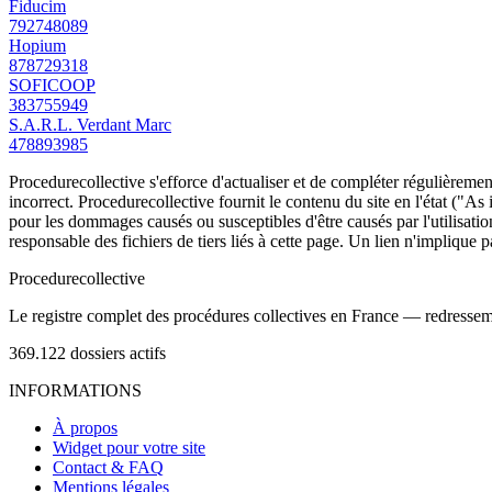
Fiducim
792748089
Hopium
878729318
SOFICOOP
383755949
S.A.R.L. Verdant Marc
478893985
Procedurecollective s'efforce d'actualiser et de compléter régulièrement
incorrect. Procedurecollective fournit le contenu du site en l'état ("As
pour les dommages causés ou susceptibles d'être causés par l'utilisation
responsable des fichiers de tiers liés à cette page. Un lien n'implique p
Procedure
collective
Le registre complet des procédures collectives en France — redressemen
369.122
dossiers actifs
INFORMATIONS
À propos
Widget pour votre site
Contact & FAQ
Mentions légales