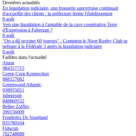
Dernières actualités
En liquidation judiciaire, une brasserie sancerroise continuait
d'accueillir des clients : la préfecture ferme l'établissement
8 août
Vers une liquidation à l'amiable de la cave coopérative Terre
d'Expression à Fabrezan ?
8 août
"On a dû recruter 60 joueurs" : Comment le Niort Rugby Club se
prépare à la Fédérale 3 après la liquidation judiciaire
8 août
Faillites dans l'actualité
Anzar
984357715
Green Corp Konnection
888527082
Greenwood Atlantic
938955051
Jabeprode
848860532
Bellee Zaffiro
399156009
Fonderies De Sougland
835780164
Fiducim
792748089