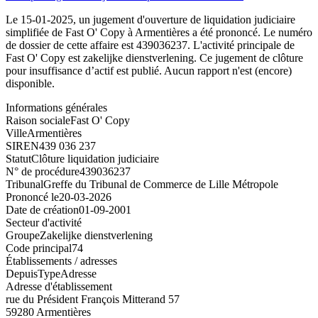
Le 15-01-2025, un jugement d'ouverture de liquidation judiciaire
simplifiée de Fast O' Copy à Armentières a été prononcé. Le numéro
de dossier de cette affaire est 439036237. L'activité principale de
Fast O' Copy est zakelijke dienstverlening. Ce jugement de clôture
pour insuffisance d’actif est publié. Aucun rapport n'est (encore)
disponible.
Informations générales
Raison sociale
Fast O' Copy
Ville
Armentières
SIREN
439 036 237
Statut
Clôture liquidation judiciaire
N° de procédure
439036237
Tribunal
Greffe du Tribunal de Commerce de Lille Métropole
Prononcé le
20-03-2026
Date de création
01-09-2001
Secteur d'activité
Groupe
Zakelijke dienstverlening
Code principal
74
Établissements / adresses
Depuis
Type
Adresse
Adresse d'établissement
rue du Président François Mitterand 57
59280 Armentières