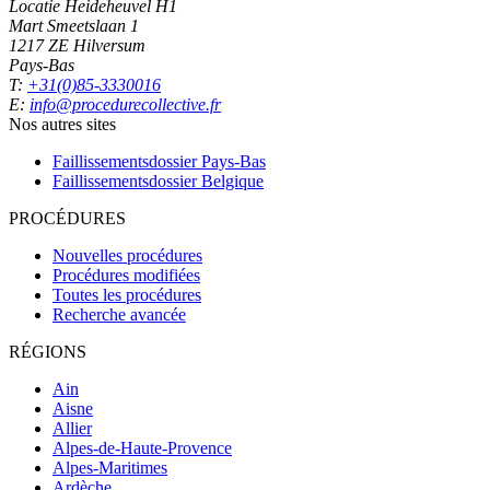
Locatie Heideheuvel H1
Mart Smeetslaan 1
1217 ZE Hilversum
Pays-Bas
T:
+31(0)85-3330016
E:
info@procedurecollective.fr
Nos autres sites
Faillissementsdossier
Pays-Bas
Faillissementsdossier
Belgique
PROCÉDURES
Nouvelles procédures
Procédures modifiées
Toutes les procédures
Recherche avancée
RÉGIONS
Ain
Aisne
Allier
Alpes-de-Haute-Provence
Alpes-Maritimes
Ardèche