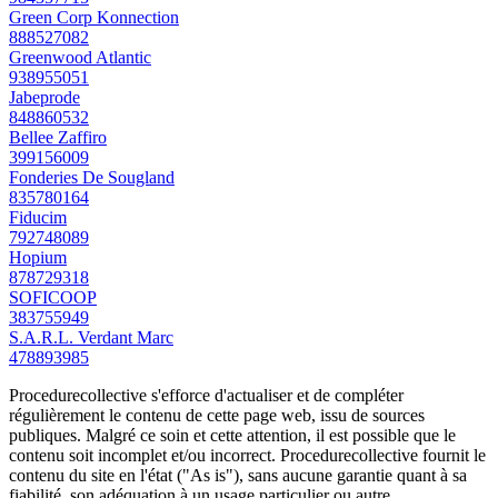
Green Corp Konnection
888527082
Greenwood Atlantic
938955051
Jabeprode
848860532
Bellee Zaffiro
399156009
Fonderies De Sougland
835780164
Fiducim
792748089
Hopium
878729318
SOFICOOP
383755949
S.A.R.L. Verdant Marc
478893985
Procedurecollective s'efforce d'actualiser et de compléter
régulièrement le contenu de cette page web, issu de sources
publiques. Malgré ce soin et cette attention, il est possible que le
contenu soit incomplet et/ou incorrect. Procedurecollective fournit le
contenu du site en l'état ("As is"), sans aucune garantie quant à sa
fiabilité, son adéquation à un usage particulier ou autre.