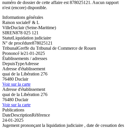
numéro de dossier de cette affaire est 878025121. Aucun rapport
n'est (encore) disponible.
Informations générales
Raison sociale
F & L
Ville
Duclair (Seine-Maritime)
SIREN
878 025 121
Statut
Liquidation judiciaire
N° de procédure
878025121
Tribunal
Greffe du Tribunal de Commerce de Rouen
Prononcé le
21-01-2025
Établissements / adresses
Depuis
Type
Adresse
Adresse d'établissement
quai de la Libération 276
76480 Duclair
Voir sur la carte
Adresse d'établissement
quai de la Libération 276
76480 Duclair
Voir sur la carte
Publications
Date
Description
Référence
24-01-2025
Jugement prononçant la liquidation judiciaire , date de cessation des