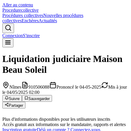
Aller au contenu
Procedure
collective
Procédures collectives
Nouvelles procédures
collectives
Enchères
Actualités
Connexion
S'inscrire
Liquidation judiciaire
Maison
Beau Soleil
Nîmes
910506088
Prononcé le 04-05-2025
Mis à jour
le 04/05/2025 02:00
Suivre
Sauvegarder
Partager
Plus d'informations disponibles pour les utilisateurs inscrits
Accès gratuit aux informations sur le mandataire, rapports et alertes
Inscription gratuite
Déjà un compte ? Connectez-vous