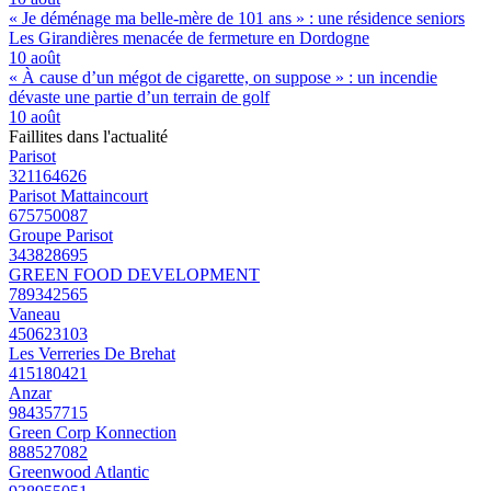
« Je déménage ma belle-mère de 101 ans » : une résidence seniors
Les Girandières menacée de fermeture en Dordogne
10 août
« À cause d’un mégot de cigarette, on suppose » : un incendie
dévaste une partie d’un terrain de golf
10 août
Faillites dans l'actualité
Parisot
321164626
Parisot Mattaincourt
675750087
Groupe Parisot
343828695
GREEN FOOD DEVELOPMENT
789342565
Vaneau
450623103
Les Verreries De Brehat
415180421
Anzar
984357715
Green Corp Konnection
888527082
Greenwood Atlantic