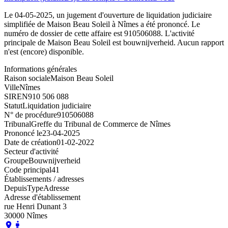
Le 04-05-2025, un jugement d'ouverture de liquidation judiciaire
simplifiée de Maison Beau Soleil à Nîmes a été prononcé. Le
numéro de dossier de cette affaire est 910506088. L'activité
principale de Maison Beau Soleil est bouwnijverheid. Aucun rapport
n'est (encore) disponible.
Informations générales
Raison sociale
Maison Beau Soleil
Ville
Nîmes
SIREN
910 506 088
Statut
Liquidation judiciaire
N° de procédure
910506088
Tribunal
Greffe du Tribunal de Commerce de Nîmes
Prononcé le
23-04-2025
Date de création
01-02-2022
Secteur d'activité
Groupe
Bouwnijverheid
Code principal
41
Établissements / adresses
Depuis
Type
Adresse
Adresse d'établissement
rue Henri Dunant 3
30000 Nîmes