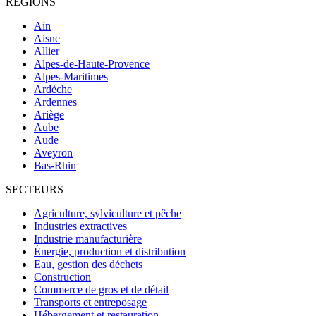
RÉGIONS
Ain
Aisne
Allier
Alpes-de-Haute-Provence
Alpes-Maritimes
Ardèche
Ardennes
Ariège
Aube
Aude
Aveyron
Bas-Rhin
SECTEURS
Agriculture, sylviculture et pêche
Industries extractives
Industrie manufacturière
Énergie, production et distribution
Eau, gestion des déchets
Construction
Commerce de gros et de détail
Transports et entreposage
Hébergement et restauration