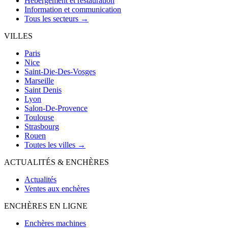
Hébergement et restauration
Information et communication
Tous les secteurs →
VILLES
Paris
Nice
Saint-Die-Des-Vosges
Marseille
Saint Denis
Lyon
Salon-De-Provence
Toulouse
Strasbourg
Rouen
Toutes les villes →
ACTUALITÉS & ENCHÈRES
Actualités
Ventes aux enchères
ENCHÈRES EN LIGNE
Enchères machines