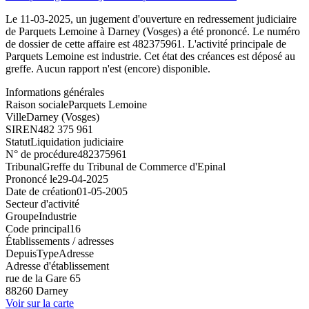
Le 11-03-2025, un jugement d'ouverture en redressement judiciaire
de Parquets Lemoine à Darney (Vosges) a été prononcé. Le numéro
de dossier de cette affaire est 482375961. L'activité principale de
Parquets Lemoine est industrie. Cet état des créances est déposé au
greffe. Aucun rapport n'est (encore) disponible.
Informations générales
Raison sociale
Parquets Lemoine
Ville
Darney (Vosges)
SIREN
482 375 961
Statut
Liquidation judiciaire
N° de procédure
482375961
Tribunal
Greffe du Tribunal de Commerce d'Epinal
Prononcé le
29-04-2025
Date de création
01-05-2005
Secteur d'activité
Groupe
Industrie
Code principal
16
Établissements / adresses
Depuis
Type
Adresse
Adresse d'établissement
rue de la Gare 65
88260 Darney
Voir sur la carte