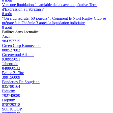
8 août
Vers une liquidation à l'amiable de la cave coopérative Terre
d'Expression à Fabrezan ?
8 août
"On a dû recruter 60 joueurs" : Comment le Niort Rugby Club se
prépare à la Fédérale 3 après la liquidation judiciaire
8 août
Faillites dans l'actualité
Anzar
984357715
Green Corp Konnection
888527082
Greenwood Atlantic
938955051
Jabeprode
848860532
Bellee Zaffiro
399156009
Fonderies De Sougland
835780164
Fiducim
792748089
Hopium
878729318
SOFICOOP