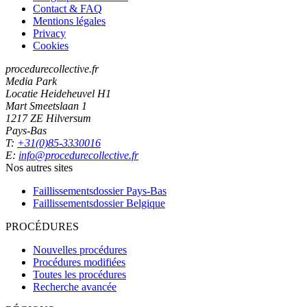
Contact & FAQ
Mentions légales
Privacy
Cookies
procedurecollective.fr
Media Park
Locatie Heideheuvel H1
Mart Smeetslaan 1
1217 ZE Hilversum
Pays-Bas
T:
+31(0)85-3330016
E:
info@procedurecollective.fr
Nos autres sites
Faillissementsdossier
Pays-Bas
Faillissementsdossier
Belgique
PROCÉDURES
Nouvelles procédures
Procédures modifiées
Toutes les procédures
Recherche avancée