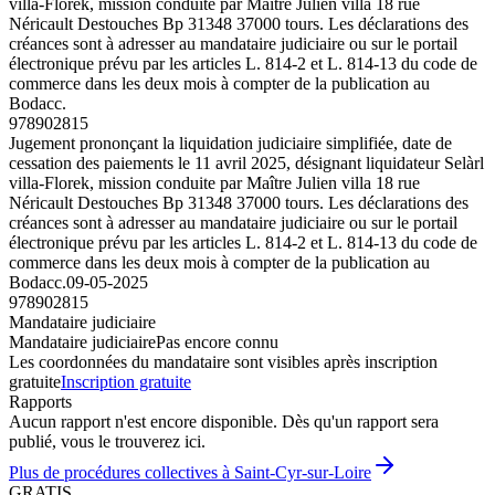
villa-Florek, mission conduite par Maître Julien villa 18 rue
Néricault Destouches Bp 31348 37000 tours. Les déclarations des
créances sont à adresser au mandataire judiciaire ou sur le portail
électronique prévu par les articles L. 814-2 et L. 814-13 du code de
commerce dans les deux mois à compter de la publication au
Bodacc.
978902815
Jugement prononçant la liquidation judiciaire simplifiée, date de
cessation des paiements le 11 avril 2025, désignant liquidateur Selàrl
villa-Florek, mission conduite par Maître Julien villa 18 rue
Néricault Destouches Bp 31348 37000 tours. Les déclarations des
créances sont à adresser au mandataire judiciaire ou sur le portail
électronique prévu par les articles L. 814-2 et L. 814-13 du code de
commerce dans les deux mois à compter de la publication au
Bodacc.
09-05-2025
978902815
Mandataire judiciaire
Mandataire judiciaire
Pas encore connu
Les coordonnées du mandataire sont visibles après inscription
gratuite
Inscription gratuite
Rapports
Aucun rapport n'est encore disponible. Dès qu'un rapport sera
publié, vous le trouverez ici.
Plus de procédures collectives à Saint-Cyr-sur-Loire
GRATIS