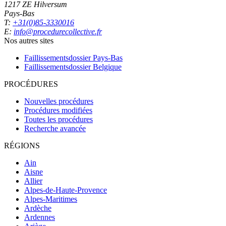
1217 ZE Hilversum
Pays-Bas
T:
+31(0)85-3330016
E:
info@procedurecollective.fr
Nos autres sites
Faillissementsdossier
Pays-Bas
Faillissementsdossier
Belgique
PROCÉDURES
Nouvelles procédures
Procédures modifiées
Toutes les procédures
Recherche avancée
RÉGIONS
Ain
Aisne
Allier
Alpes-de-Haute-Provence
Alpes-Maritimes
Ardèche
Ardennes