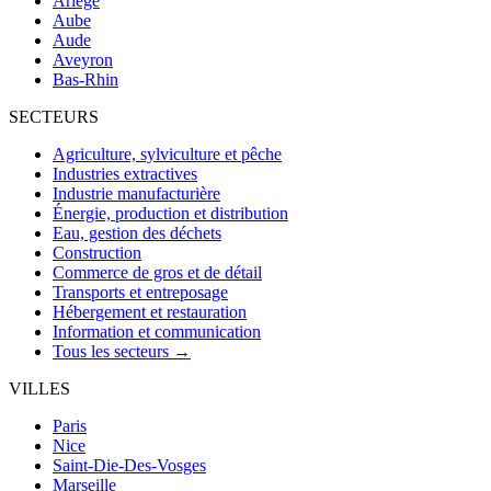
Ariège
Aube
Aude
Aveyron
Bas-Rhin
SECTEURS
Agriculture, sylviculture et pêche
Industries extractives
Industrie manufacturière
Énergie, production et distribution
Eau, gestion des déchets
Construction
Commerce de gros et de détail
Transports et entreposage
Hébergement et restauration
Information et communication
Tous les secteurs →
VILLES
Paris
Nice
Saint-Die-Des-Vosges
Marseille