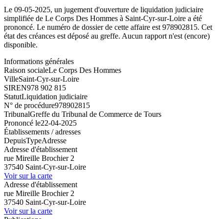
Le 09-05-2025, un jugement d'ouverture de liquidation judiciaire
simplifiée de Le Corps Des Hommes à Saint-Cyr-sur-Loire a été
prononcé. Le numéro de dossier de cette affaire est 978902815. Cet
état des créances est déposé au greffe. Aucun rapport n'est (encore)
disponible.
Informations générales
Raison sociale
Le Corps Des Hommes
Ville
Saint-Cyr-sur-Loire
SIREN
978 902 815
Statut
Liquidation judiciaire
N° de procédure
978902815
Tribunal
Greffe du Tribunal de Commerce de Tours
Prononcé le
22-04-2025
Établissements / adresses
Depuis
Type
Adresse
Adresse d'établissement
rue Mireille Brochier 2
37540 Saint-Cyr-sur-Loire
Voir sur la carte
Adresse d'établissement
rue Mireille Brochier 2
37540 Saint-Cyr-sur-Loire
Voir sur la carte