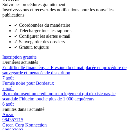
Suivre les procédures gratuitement
Inscrivez-vous et recevez des notifications pour les nouvelles
publications
✓
Coordonnées du mandataire
✓
Télécharger tous les rapports
✓
Configurer les alertes e-mail
✓
Sauvegarder des dossiers
✓
Gratuit, toujours
Inscription gratuite
Dernières actualités
En difficulté financière, la Fresque du climat placée en procédure de
sauvegarde et menacée de disparition
7 août
Fumée noire pour Bordeaux
7 août
Ils remboursent un crédit pour un logement qui n'existe pas, le
scandale Fiducim touche plus de 1 000 acquéreurs
6 août
Faillites dans l'actualité
Anzar
984357715
Green Corp Konnection