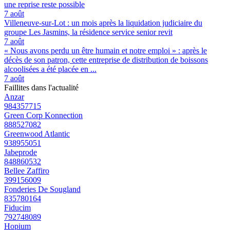
une reprise reste possible
7 août
Villeneuve-sur-Lot : un mois après la liquidation judiciaire du
groupe Les Jasmins, la résidence service senior revit
7 août
« Nous avons perdu un être humain et notre emploi » : après le
décès de son patron, cette entreprise de distribution de boissons
alcoolisées a été placée en ...
7 août
Faillites dans l'actualité
Anzar
984357715
Green Corp Konnection
888527082
Greenwood Atlantic
938955051
Jabeprode
848860532
Bellee Zaffiro
399156009
Fonderies De Sougland
835780164
Fiducim
792748089
Hopium