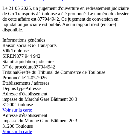
Le 21-05-2025, un jugement d'ouverture en redressement judiciaire
de Go Transports à Toulouse a été prononcé. Le numéro de dossier
de cette affaire est 877944942. Ce jugement de conversion en
liquidation judiciaire est publié. Aucun rapport n'est (encore)
disponible.
Informations générales
Raison sociale
Go Transports
Ville
Toulouse
SIREN
877 944 942
Statut
Liquidation judiciaire
N° de procédure
877944942
Tribunal
Greffe du Tribunal de Commerce de Toulouse
Prononcé le
11-05-2026
Établissements / adresses
Depuis
Type
Adresse
Adresse d'établissement
impasse du Marché Gare Bâtiment 20 3
31200 Toulouse
Voir sur la carte
Adresse d'établissement
impasse du Marché Gare Bâtiment 20 3
31200 Toulouse
Voir sur la carte