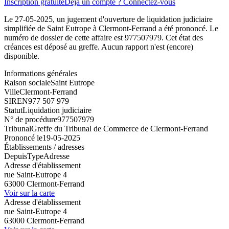
Inscription gratuite
Déjà un compte ? Connectez-vous
Le 27-05-2025, un jugement d'ouverture de liquidation judiciaire
simplifiée de Saint Eutrope à Clermont-Ferrand a été prononcé. Le
numéro de dossier de cette affaire est 977507979. Cet état des
créances est déposé au greffe. Aucun rapport n'est (encore)
disponible.
Informations générales
Raison sociale
Saint Eutrope
Ville
Clermont-Ferrand
SIREN
977 507 979
Statut
Liquidation judiciaire
N° de procédure
977507979
Tribunal
Greffe du Tribunal de Commerce de Clermont-Ferrand
Prononcé le
19-05-2025
Établissements / adresses
Depuis
Type
Adresse
Adresse d'établissement
rue Saint-Eutrope 4
63000 Clermont-Ferrand
Voir sur la carte
Adresse d'établissement
rue Saint-Eutrope 4
63000 Clermont-Ferrand