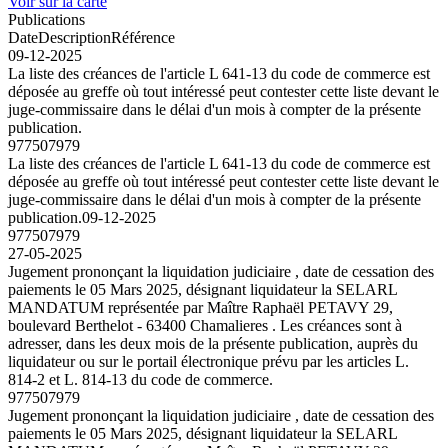
Voir sur la carte
Publications
Date
Description
Référence
09-12-2025
La liste des créances de l'article L 641-13 du code de commerce est
déposée au greffe où tout intéressé peut contester cette liste devant le
juge-commissaire dans le délai d'un mois à compter de la présente
publication.
977507979
La liste des créances de l'article L 641-13 du code de commerce est
déposée au greffe où tout intéressé peut contester cette liste devant le
juge-commissaire dans le délai d'un mois à compter de la présente
publication.
09-12-2025
977507979
27-05-2025
Jugement prononçant la liquidation judiciaire , date de cessation des
paiements le 05 Mars 2025, désignant liquidateur la SELARL
MANDATUM représentée par Maître Raphaël PETAVY 29,
boulevard Berthelot - 63400 Chamalieres . Les créances sont à
adresser, dans les deux mois de la présente publication, auprès du
liquidateur ou sur le portail électronique prévu par les articles L.
814-2 et L. 814-13 du code de commerce.
977507979
Jugement prononçant la liquidation judiciaire , date de cessation des
paiements le 05 Mars 2025, désignant liquidateur la SELARL