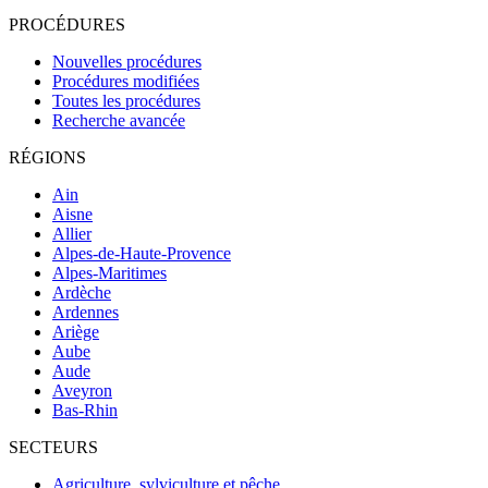
PROCÉDURES
Nouvelles procédures
Procédures modifiées
Toutes les procédures
Recherche avancée
RÉGIONS
Ain
Aisne
Allier
Alpes-de-Haute-Provence
Alpes-Maritimes
Ardèche
Ardennes
Ariège
Aube
Aude
Aveyron
Bas-Rhin
SECTEURS
Agriculture, sylviculture et pêche