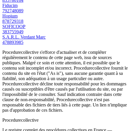
835780164
Fiducim
792748089
Hopium
878729318
SOFICOOP
383755949
S.A.R.L. Verdant Marc
478893985
Procedurecollective s'efforce d'actualiser et de compléter
régulièrement le contenu de cette page web, issu de sources
publiques. Malgré ce soin et cette attention, il est possible que le
contenu soit incomplet et/ou incorrect. Procedurecollective fournit le
contenu du site en l'état ("As is"), sans aucune garantie quant à sa
fiabilité, son adéquation à un usage particulier ou autre.
Procedurecollective décline toute responsabilité pour les dommages
causés ou susceptibles d'être causés par l'utilisation du site, ou par
l'impossibilité de le consulter. Sauf indication contraire dans cette
clause de non-responsabilité, Procedurecollective n'est pas
responsable des fichiers de tiers liés à cette page. Un lien n'implique
pas d'approbation de ces fichiers.
Procedure
collective
Le registre complet des procédures collectives en France —