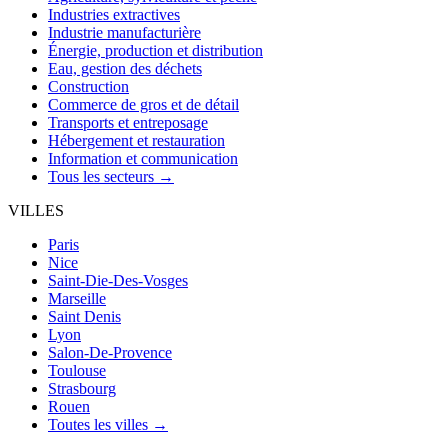
Industries extractives
Industrie manufacturière
Énergie, production et distribution
Eau, gestion des déchets
Construction
Commerce de gros et de détail
Transports et entreposage
Hébergement et restauration
Information et communication
Tous les secteurs →
VILLES
Paris
Nice
Saint-Die-Des-Vosges
Marseille
Saint Denis
Lyon
Salon-De-Provence
Toulouse
Strasbourg
Rouen
Toutes les villes →