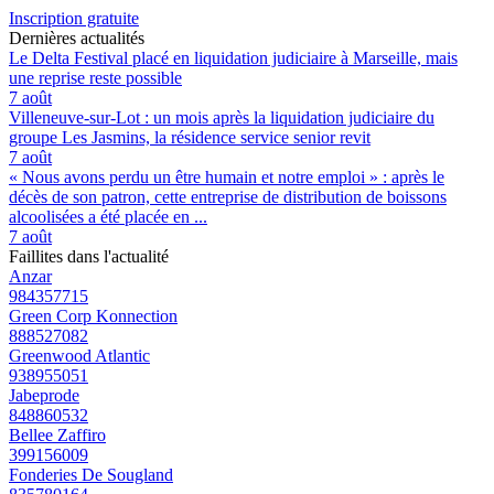
Inscription gratuite
Dernières actualités
Le Delta Festival placé en liquidation judiciaire à Marseille, mais
une reprise reste possible
7 août
Villeneuve-sur-Lot : un mois après la liquidation judiciaire du
groupe Les Jasmins, la résidence service senior revit
7 août
« Nous avons perdu un être humain et notre emploi » : après le
décès de son patron, cette entreprise de distribution de boissons
alcoolisées a été placée en ...
7 août
Faillites dans l'actualité
Anzar
984357715
Green Corp Konnection
888527082
Greenwood Atlantic
938955051
Jabeprode
848860532
Bellee Zaffiro
399156009
Fonderies De Sougland