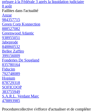
prépare à la Fédérale 3 après la liquidation judiciaire
8 août
Faillites dans l'actualité
Anzar
984357715
Green Corp Konnection
888527082
Greenwood Atlantic
938955051
Jabeprode
848860532
Bellee Zaffiro
399156009
Fonderies De Sougland
835780164
Fiducim
792748089
Hopium
878729318
SOFICOOP
383755949
S.A.R.L. Verdant Marc
478893985
Procedurecollective s'efforce d'actualiser et de compléter