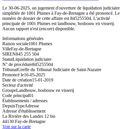
Le 30-06-2025, un jugement d'ouverture de liquidation judiciaire
simplifiée de 1001 Plumes à Fay-de-Bretagne a été prononcé. Le
numéro de dossier de cette affaire est 845255504. L'activité
principale de 1001 Plumes est landbouw, bosbouw en visserij.
Aucun rapport n'est (encore) disponible.
Informations générales
Raison sociale
1001 Plumes
Ville
Fay-de-Bretagne
SIREN
845 255 504
Statut
Liquidation judiciaire
N° de procédure
845255504
Tribunal
Greffe du Tribunal Judiciaire de Saint-Nazaire
Prononcé le
16-05-2025
Date de création
15-01-2019
Secteur d'activité
Groupe
Landbouw, bosbouw en visserij
Code principal
01
Établissements / adresses
Depuis
Type
Adresse
Adresse d'établissement
La Rivière des Landes 12 bis
44130 Fay-de-Bretagne
Voir sur la carte