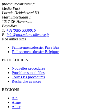
procedurecollective.fr
Media Park
Locatie Heideheuvel H1
Mart Smeetslaan 1
1217 ZE Hilversum
Pays-Bas
T:
+31(0)85-3330016
E:
info@procedurecollective.fr
Nos autres sites
Faillissementsdossier
Pays-Bas
Faillissementsdossier
Belgique
PROCÉDURES
Nouvelles procédures
Procédures modifiées
Toutes les procédures
Recherche avancée
RÉGIONS
Ain
Aisne
Allier