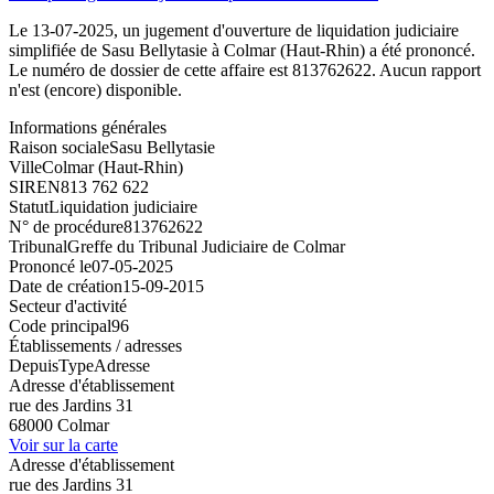
Le 13-07-2025, un jugement d'ouverture de liquidation judiciaire
simplifiée de Sasu Bellytasie à Colmar (Haut-Rhin) a été prononcé.
Le numéro de dossier de cette affaire est 813762622. Aucun rapport
n'est (encore) disponible.
Informations générales
Raison sociale
Sasu Bellytasie
Ville
Colmar (Haut-Rhin)
SIREN
813 762 622
Statut
Liquidation judiciaire
N° de procédure
813762622
Tribunal
Greffe du Tribunal Judiciaire de Colmar
Prononcé le
07-05-2025
Date de création
15-09-2015
Secteur d'activité
Code principal
96
Établissements / adresses
Depuis
Type
Adresse
Adresse d'établissement
rue des Jardins 31
68000 Colmar
Voir sur la carte
Adresse d'établissement
rue des Jardins 31