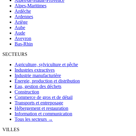
Alpes-de-Haute-Provence
Alpes-Maritimes
Ardèche
Ardennes
Ariège
Aube
Aude
Aveyron
Bas-Rhin
SECTEURS
Agriculture, sylviculture et pêche
Industries extractives
Industrie manufacturière
Énergie, production et distribution
Eau, gestion des déchets
Construction
Commerce de gros et de détail
Transports et entreposage
Hébergement et restauration
Information et communication
Tous les secteurs →
VILLES