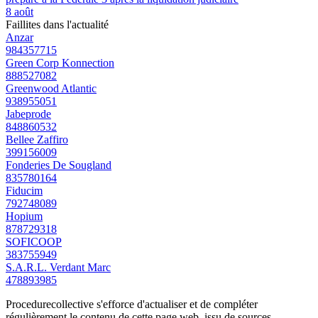
8 août
Faillites dans l'actualité
Anzar
984357715
Green Corp Konnection
888527082
Greenwood Atlantic
938955051
Jabeprode
848860532
Bellee Zaffiro
399156009
Fonderies De Sougland
835780164
Fiducim
792748089
Hopium
878729318
SOFICOOP
383755949
S.A.R.L. Verdant Marc
478893985
Procedurecollective s'efforce d'actualiser et de compléter
régulièrement le contenu de cette page web, issu de sources