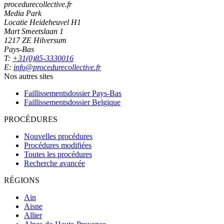
procedurecollective.fr
Media Park
Locatie Heideheuvel H1
Mart Smeetslaan 1
1217 ZE Hilversum
Pays-Bas
T:
+31(0)85-3330016
E:
info@procedurecollective.fr
Nos autres sites
Faillissementsdossier
Pays-Bas
Faillissementsdossier
Belgique
PROCÉDURES
Nouvelles procédures
Procédures modifiées
Toutes les procédures
Recherche avancée
RÉGIONS
Ain
Aisne
Allier