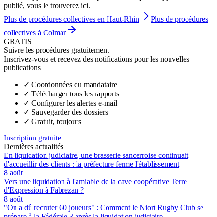
publié, vous le trouverez ici.
Plus de procédures collectives en Haut-Rhin
Plus de procédures
collectives à Colmar
GRATIS
Suivre les procédures gratuitement
Inscrivez-vous et recevez des notifications pour les nouvelles
publications
✓
Coordonnées du mandataire
✓
Télécharger tous les rapports
✓
Configurer les alertes e-mail
✓
Sauvegarder des dossiers
✓
Gratuit, toujours
Inscription gratuite
Dernières actualités
En liquidation judiciaire, une brasserie sancerroise continuait
d'accueillir des clients : la préfecture ferme l'établissement
8 août
Vers une liquidation à l'amiable de la cave coopérative Terre
d'Expression à Fabrezan ?
8 août
"On a dû recruter 60 joueurs" : Comment le Niort Rugby Club se
prépare à la Fédérale 3 après la liquidation judiciaire