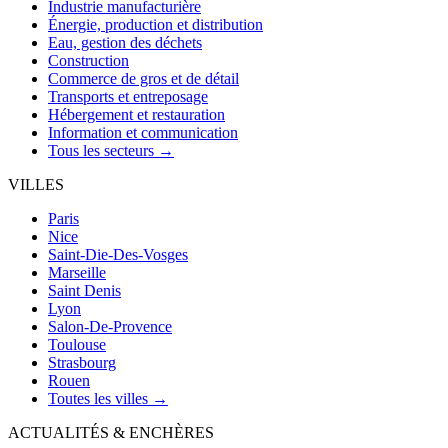
Industrie manufacturière
Énergie, production et distribution
Eau, gestion des déchets
Construction
Commerce de gros et de détail
Transports et entreposage
Hébergement et restauration
Information et communication
Tous les secteurs →
VILLES
Paris
Nice
Saint-Die-Des-Vosges
Marseille
Saint Denis
Lyon
Salon-De-Provence
Toulouse
Strasbourg
Rouen
Toutes les villes →
ACTUALITÉS & ENCHÈRES