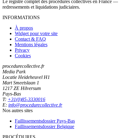
Le registre complet des procédures collectives en France —
redressements et liquidations judiciaires.
INFORMATIONS
À propos
Widget pour votre site
Contact & FAQ
Mentions légales
Privacy
Cookies
procedurecollective.fr
Media Park
Locatie Heideheuvel H1
Mart Smeetslaan 1
1217 ZE Hilversum
Pays-Bas
T:
+31(0)85-3330016
E:
info@procedurecollective.fr
Nos autres sites
Faillissementsdossier
Pays-Bas
Faillissementsdossier
Belgique
PROCÉDURES