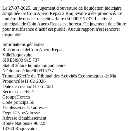
Le 27-07-2025, un jugement d'ouverture de liquidation judiciaire
simplifiée de Coin Apero Repas à Roquevaire a été prononcé. Le
numéro de dossier de cette affaire est 900915737. L'activité
principale de Coin Apero Repas est horeca. Ce jugement de clôture
pour insuffisance d’actif est publié. Aucun rapport n'est (encore)
disponible.
Informations générales
Raison sociale
Coin Apero Repas
Ville
Roquevaire
SIREN
900 915 737
Statut
Clôture liquidation judiciaire
N° de procédure
900915737
Tribunal
Greffe du Tribunal des Activités Economiques de Ma
Prononcé le
11-02-2026
Date de création
11-05-2021
Secteur d'activité
Groupe
Horeca
Code principal
56
Établissements / adresses
Depuis
Type
Adresse
Adresse d'établissement
Route Nationale 96 225
13360 Roquevaire