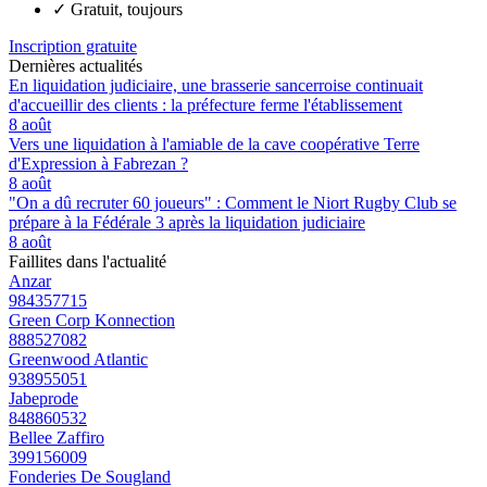
✓
Gratuit, toujours
Inscription gratuite
Dernières actualités
En liquidation judiciaire, une brasserie sancerroise continuait
d'accueillir des clients : la préfecture ferme l'établissement
8 août
Vers une liquidation à l'amiable de la cave coopérative Terre
d'Expression à Fabrezan ?
8 août
"On a dû recruter 60 joueurs" : Comment le Niort Rugby Club se
prépare à la Fédérale 3 après la liquidation judiciaire
8 août
Faillites dans l'actualité
Anzar
984357715
Green Corp Konnection
888527082
Greenwood Atlantic
938955051
Jabeprode
848860532
Bellee Zaffiro
399156009
Fonderies De Sougland