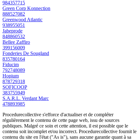
984357715
Green Corp Konnection
888527082
Greenwood Atlantic
938955051
Jabeprode
848860532
Bellee Zaffiro
399156009
Fonderies De Sougland
835780164
Fiducim
792748089
Hopium
878729318
SOFICOOP
383755949
S.A.R.L. Verdant Marc
478893985
Procedurecollective s'efforce d'actualiser et de compléter
régulièrement le contenu de cette page web, issu de sources
publiques. Malgré ce soin et cette attention, il est possible que le
contenu soit incomplet et/ou incorrect. Procedurecollective fournit le
contenu du site en l'état ("As is"), sans aucune garantie quant à sa