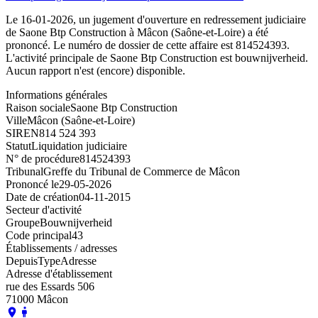
Le 16-01-2026, un jugement d'ouverture en redressement judiciaire
de Saone Btp Construction à Mâcon (Saône-et-Loire) a été
prononcé. Le numéro de dossier de cette affaire est 814524393.
L'activité principale de Saone Btp Construction est bouwnijverheid.
Aucun rapport n'est (encore) disponible.
Informations générales
Raison sociale
Saone Btp Construction
Ville
Mâcon (Saône-et-Loire)
SIREN
814 524 393
Statut
Liquidation judiciaire
N° de procédure
814524393
Tribunal
Greffe du Tribunal de Commerce de Mâcon
Prononcé le
29-05-2026
Date de création
04-11-2015
Secteur d'activité
Groupe
Bouwnijverheid
Code principal
43
Établissements / adresses
Depuis
Type
Adresse
Adresse d'établissement
rue des Essards 506
71000 Mâcon