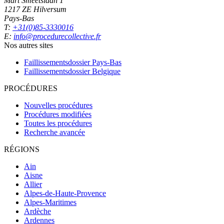
Mart Smeetslaan 1
1217 ZE Hilversum
Pays-Bas
T:
+31(0)85-3330016
E:
info@procedurecollective.fr
Nos autres sites
Faillissementsdossier
Pays-Bas
Faillissementsdossier
Belgique
PROCÉDURES
Nouvelles procédures
Procédures modifiées
Toutes les procédures
Recherche avancée
RÉGIONS
Ain
Aisne
Allier
Alpes-de-Haute-Provence
Alpes-Maritimes
Ardèche
Ardennes