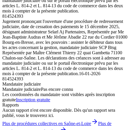
mandataire judiciaire ou sur le portail électronique prévu par les
articles L. 814-2 et L. 814-13 du code de commerce dans les deux
mois à compter de la présente publication.
814524393
Jugement prononçant l'ouverture d'une procédure de redressement
judiciaire, date de cessation des paiements le 15 décembre 2025,
désignant administrateur Selarl Aj Partenaires, Représentée par Me
Jean-Baptiste Audras et Me Jérôme Abadie 22 rue du Cordier 01000
Bourg-en-Bresse, avec les pouvoirs : assister le débiteur dans tous
les actes concernant la gestion, mandataire judiciaire SCP Btsg
Représentée par Maître Clément Thierry 22 quai Gambetta 71100
Chalon-sur-Saône. Les déclarations des créances sont à adresser au
mandataire judiciaire ou sur le portail électronique prévu par les
articles L. 814-2 et L. 814-13 du code de commerce dans les deux
mois à compter de la présente publication.
16-01-2026
814524393
Mandataire judiciaire
Mandataire judiciaire
Pas encore connu
Les coordonnées du mandataire sont visibles après inscription
gratuite
Inscription gratuite
Rapports
Aucun rapport n'est encore disponible. Dès qu'un rapport sera
publié, vous le trouverez ici.
Plus de procédures collectives en Saône-et-Loire
Plus de