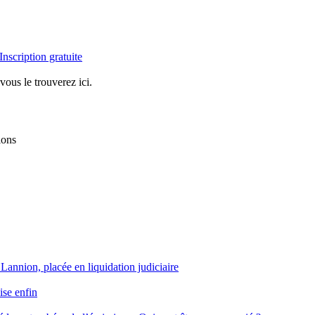
Inscription gratuite
vous le trouverez ici.
ions
 Lannion, placée en liquidation judiciaire
ise enfin