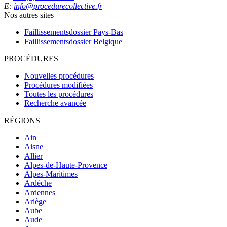
E:
info@procedurecollective.fr
Nos autres sites
Faillissementsdossier
Pays-Bas
Faillissementsdossier
Belgique
PROCÉDURES
Nouvelles procédures
Procédures modifiées
Toutes les procédures
Recherche avancée
RÉGIONS
Ain
Aisne
Allier
Alpes-de-Haute-Provence
Alpes-Maritimes
Ardèche
Ardennes
Ariège
Aube
Aude