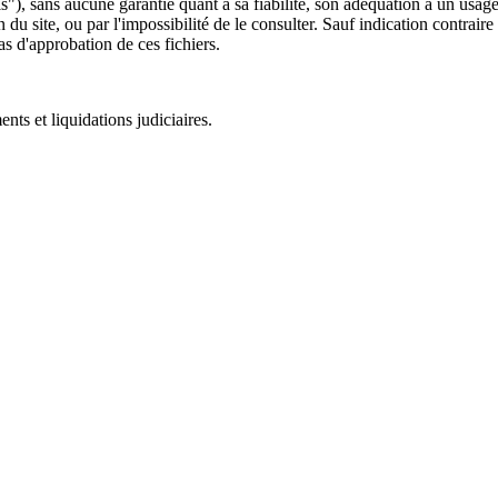
 is"), sans aucune garantie quant à sa fiabilité, son adéquation à un usag
 du site, ou par l'impossibilité de le consulter. Sauf indication contrair
as d'approbation de ces fichiers.
ts et liquidations judiciaires.