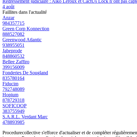
Redressement judiciaire : Aiko Leroux et CactUs Lock n’ont pas capté
4 août
Faillites dans l'actualité
Anzar
984357715
Green Corp Konnection
888527082
Greenwood Atlantic
938955051
Jabeprode
848860532
Bellee Zaffiro
399156009
Fonderies De Sougland
835780164
Fiducim
792748089
Hopium
878729318
SOFICOOP
383755949
S.A.R.L. Verdant Marc
478893985
Procedurecollective s'efforce d'actualiser et de compléter régulièrement