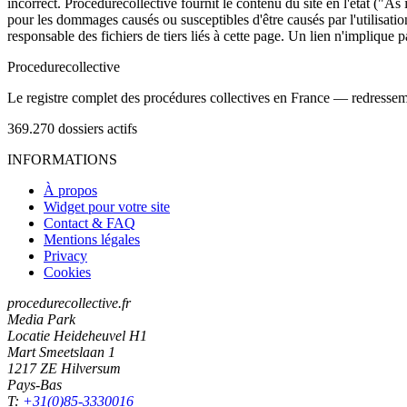
incorrect. Procedurecollective fournit le contenu du site en l'état ("As
pour les dommages causés ou susceptibles d'être causés par l'utilisation
responsable des fichiers de tiers liés à cette page. Un lien n'implique p
Procedure
collective
Le registre complet des procédures collectives en France — redressemen
369.270
dossiers actifs
INFORMATIONS
À propos
Widget pour votre site
Contact & FAQ
Mentions légales
Privacy
Cookies
procedurecollective.fr
Media Park
Locatie Heideheuvel H1
Mart Smeetslaan 1
1217 ZE Hilversum
Pays-Bas
T:
+31(0)85-3330016