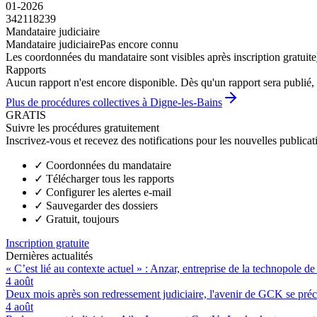
01-2026
342118239
Mandataire judiciaire
Mandataire judiciaire
Pas encore connu
Les coordonnées du mandataire sont visibles après inscription gratuite
Rapports
Aucun rapport n'est encore disponible. Dès qu'un rapport sera publié, 
Plus de procédures collectives à Digne-les-Bains
GRATIS
Suivre les procédures gratuitement
Inscrivez-vous et recevez des notifications pour les nouvelles publicat
✓
Coordonnées du mandataire
✓
Télécharger tous les rapports
✓
Configurer les alertes e-mail
✓
Sauvegarder des dossiers
✓
Gratuit, toujours
Inscription gratuite
Dernières actualités
« C’est lié au contexte actuel » : Anzar, entreprise de la technopole de
4 août
Deux mois après son redressement judiciaire, l'avenir de GCK se préc
4 août