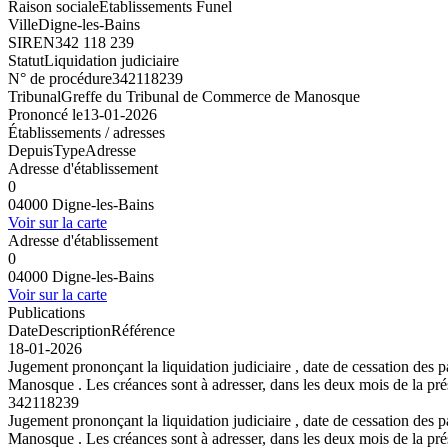
Raison sociale
Etablissements Funel
Ville
Digne-les-Bains
SIREN
342 118 239
Statut
Liquidation judiciaire
N° de procédure
342118239
Tribunal
Greffe du Tribunal de Commerce de Manosque
Prononcé le
13-01-2026
Établissements / adresses
Depuis
Type
Adresse
Adresse d'établissement
0
04000 Digne-les-Bains
Voir sur la carte
Adresse d'établissement
0
04000 Digne-les-Bains
Voir sur la carte
Publications
Date
Description
Référence
18-01-2026
Jugement prononçant la liquidation judiciaire , date de cessation d
Manosque . Les créances sont à adresser, dans les deux mois de la prés
342118239
Jugement prononçant la liquidation judiciaire , date de cessation d
Manosque . Les créances sont à adresser, dans les deux mois de la prés