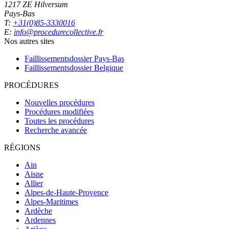
1217 ZE Hilversum
Pays-Bas
T:
+31(0)85-3330016
E:
info@procedurecollective.fr
Nos autres sites
Faillissementsdossier
Pays-Bas
Faillissementsdossier
Belgique
PROCÉDURES
Nouvelles procédures
Procédures modifiées
Toutes les procédures
Recherche avancée
RÉGIONS
Ain
Aisne
Allier
Alpes-de-Haute-Provence
Alpes-Maritimes
Ardèche
Ardennes