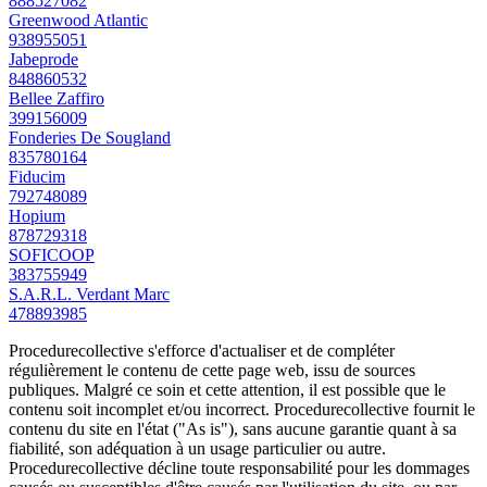
888527082
Greenwood Atlantic
938955051
Jabeprode
848860532
Bellee Zaffiro
399156009
Fonderies De Sougland
835780164
Fiducim
792748089
Hopium
878729318
SOFICOOP
383755949
S.A.R.L. Verdant Marc
478893985
Procedurecollective s'efforce d'actualiser et de compléter
régulièrement le contenu de cette page web, issu de sources
publiques. Malgré ce soin et cette attention, il est possible que le
contenu soit incomplet et/ou incorrect. Procedurecollective fournit le
contenu du site en l'état ("As is"), sans aucune garantie quant à sa
fiabilité, son adéquation à un usage particulier ou autre.
Procedurecollective décline toute responsabilité pour les dommages