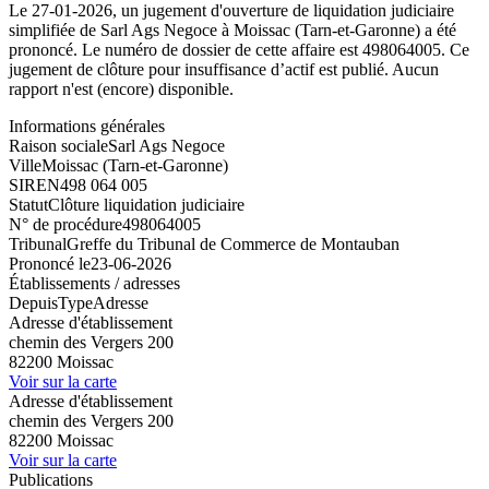
Le 27-01-2026, un jugement d'ouverture de liquidation judiciaire
simplifiée de Sarl Ags Negoce à Moissac (Tarn-et-Garonne) a été
prononcé. Le numéro de dossier de cette affaire est 498064005. Ce
jugement de clôture pour insuffisance d’actif est publié. Aucun
rapport n'est (encore) disponible.
Informations générales
Raison sociale
Sarl Ags Negoce
Ville
Moissac (Tarn-et-Garonne)
SIREN
498 064 005
Statut
Clôture liquidation judiciaire
N° de procédure
498064005
Tribunal
Greffe du Tribunal de Commerce de Montauban
Prononcé le
23-06-2026
Établissements / adresses
Depuis
Type
Adresse
Adresse d'établissement
chemin des Vergers 200
82200 Moissac
Voir sur la carte
Adresse d'établissement
chemin des Vergers 200
82200 Moissac
Voir sur la carte
Publications