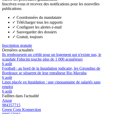
Inscrivez-vous et recevez des notifications pour les nouvelles
publications
✓
Coordonnées du mandataire
✓
Télécharger tous les rapports
✓
Configurer les alertes e-mail
✓
Sauvegarder des dossiers
✓
Gratuit, toujours
Inscription gratuite
Dernières actualités
Ils remboursent un crédit pour un logement qui n'existe pas, le
scandale Fiducim touche plus de 1 000 acquéreurs
6 août
Football : au bord de la liquidation judicaire, les Girondins de
Bordeaux se séparent de leur entraîneur Rio Mavuba
6 août
Lippi placée en liquidation : une cinquantaine de salariés sans
emploi
6 août
Faillites dans l'actualité
Anzar
984357715
Green Corp Konnection