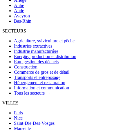
Ariège
Aube
Aude
Aveyron
Bas-Rhin
SECTEURS
Agriculture, sylviculture et pêche
Industries extractives
Industrie manufacturière
Énergie, production et distribution
Eau, gestion des déchets
Construction
Commerce de gros et de détail
Transports et entreposage
Hébergement et restauration
Information et communication
Tous les secteurs →
VILLES
Paris
Nice
Saint-Die-Des-Vosges
Marseille