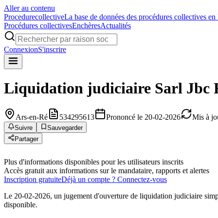
Aller au contenu
Procedure
collective
La base de données des procédures collectives en
Procédures collectives
Enchères
Actualités
Connexion
S'inscrire
Liquidation judiciaire
Sarl Jbc 
Ars-en-Ré
534295613
Prononcé le 20-02-2026
Mis à jo
Suivre
Sauvegarder
Partager
Plus d'informations disponibles pour les utilisateurs inscrits
Accès gratuit aux informations sur le mandataire, rapports et alertes
Inscription gratuite
Déjà un compte ? Connectez-vous
Le 20-02-2026, un jugement d'ouverture de liquidation judiciaire simp
disponible.