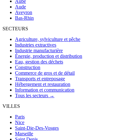
Aube
Aude
Aveyron
Bas-Rhin
SECTEURS
Agriculture, sylviculture et pêche
Industries extractives
Industrie manufacturière
Énergie, production et distribution
Eau, gestion des déchets
Construction
Commerce de gros et de détail
Transports et entreposage
Hébergement et restauration
Information et communication
Tous les secteurs →
VILLES
Paris
Nice
Saint-Die-Des-Vosges
Marseille
Saint Denis