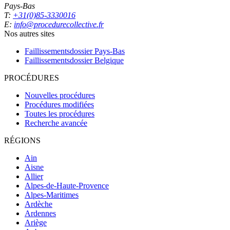
Pays-Bas
T:
+31(0)85-3330016
E:
info@procedurecollective.fr
Nos autres sites
Faillissementsdossier
Pays-Bas
Faillissementsdossier
Belgique
PROCÉDURES
Nouvelles procédures
Procédures modifiées
Toutes les procédures
Recherche avancée
RÉGIONS
Ain
Aisne
Allier
Alpes-de-Haute-Provence
Alpes-Maritimes
Ardèche
Ardennes
Ariège