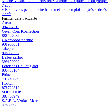
Villeneuve-sur-Lot : un mois après la liquidation judiciaire du groupe 
7 août
« Nous avons perdu un être humain et notre emploi » : après le décès de
7 août
Faillites dans l'actualité
Anzar
984357715
Green Corp Konnection
888527082
Greenwood Atlantic
938955051
Jabeprode
848860532
Bellee Zaffiro
399156009
Fonderies De Sougland
835780164
Fiducim
792748089
Hopium
878729318
SOFICOOP
383755949
S.A.R.L. Verdant Marc
478893985