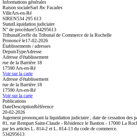
Informations générales
Raison sociale
Sarl Jbc Facades
Ville
Ars-en-Ré
SIREN
534 295 613
Statut
Liquidation judiciaire
N° de procédure
534295613
Tribunal
Greffe du Tribunal de Commerce de la Rochelle
Prononcé le
17-02-2026
Établissements / adresses
Depuis
Type
Adresse
Adresse d'établissement
rue de la Barrière 18
17590 Ars-en-Ré
Voir sur la carte
Adresse d'établissement
rue de la Barrière 18
17590 Ars-en-Ré
Voir sur la carte
Publications
Date
Description
Référence
20-02-2026
Jugement prononçant la liquidation judiciaire , date de cessatio
81, rue Rempart Saint-Claude - Résidence le Bastion - 17000 La Rochell
par les articles L. 814-2 et L. 814-13 du code de commerce.
534295613