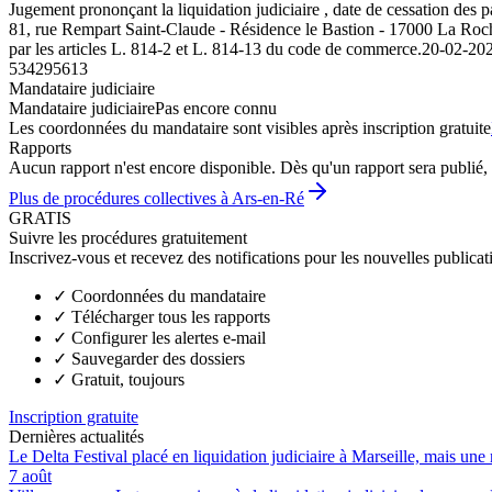
Jugement prononçant la liquidation judiciaire , date de cessatio
81, rue Rempart Saint-Claude - Résidence le Bastion - 17000 La Rochell
par les articles L. 814-2 et L. 814-13 du code de commerce.
20-02-20
534295613
Mandataire judiciaire
Mandataire judiciaire
Pas encore connu
Les coordonnées du mandataire sont visibles après inscription gratuite
Rapports
Aucun rapport n'est encore disponible. Dès qu'un rapport sera publié, 
Plus de procédures collectives à Ars-en-Ré
GRATIS
Suivre les procédures gratuitement
Inscrivez-vous et recevez des notifications pour les nouvelles publicat
✓
Coordonnées du mandataire
✓
Télécharger tous les rapports
✓
Configurer les alertes e-mail
✓
Sauvegarder des dossiers
✓
Gratuit, toujours
Inscription gratuite
Dernières actualités
Le Delta Festival placé en liquidation judiciaire à Marseille, mais une 
7 août