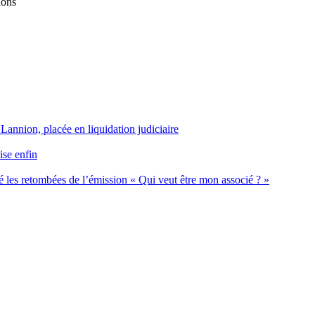
ions
 Lannion, placée en liquidation judiciaire
ise enfin
 les retombées de l’émission « Qui veut être mon associé ? »