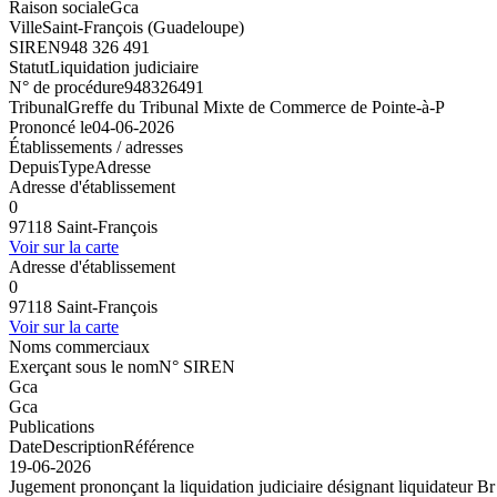
Raison sociale
Gca
Ville
Saint-François (Guadeloupe)
SIREN
948 326 491
Statut
Liquidation judiciaire
N° de procédure
948326491
Tribunal
Greffe du Tribunal Mixte de Commerce de Pointe-à-P
Prononcé le
04-06-2026
Établissements / adresses
Depuis
Type
Adresse
Adresse d'établissement
0
97118 Saint-François
Voir sur la carte
Adresse d'établissement
0
97118 Saint-François
Voir sur la carte
Noms commerciaux
Exerçant sous le nom
N° SIREN
Gca
Gca
Publications
Date
Description
Référence
19-06-2026
Jugement prononçant la liquidation judiciaire désignant liquidateur B