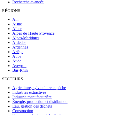
Recherche avancée
RÉGIONS
Ain
Aisne
Allier
Alpes-de-Haute-Provence
Alpes-Maritimes
Ardèche
Ardennes
Ariège
Aube
Aude
Aveyron
Bas-Rhin
SECTEURS
Agriculture, sylviculture et pêche
Industries extractives
Industrie manufacturière
Énergie, production et distribution
Eau, gestion des déchets
Construction