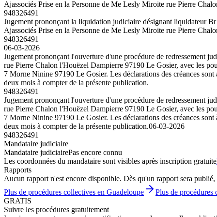
Ajassociés Prise en la Personne de Me Lesly Miroite rue Pierre Chal
948326491
Jugement prononçant la liquidation judiciaire désignant liquidateur B
Ajassociés Prise en la Personne de Me Lesly Miroite rue Pierre Chal
948326491
06-03-2026
Jugement prononçant l'ouverture d'une procédure de redressement judic
rue Pierre Chalon l'Houëzel Dampierre 97190 Le Gosier, avec les pouvoi
7 Morne Ninine 97190 Le Gosier. Les déclarations des créances sont à 
deux mois à compter de la présente publication.
948326491
Jugement prononçant l'ouverture d'une procédure de redressement judic
rue Pierre Chalon l'Houëzel Dampierre 97190 Le Gosier, avec les pouvoi
7 Morne Ninine 97190 Le Gosier. Les déclarations des créances sont à 
deux mois à compter de la présente publication.
06-03-2026
948326491
Mandataire judiciaire
Mandataire judiciaire
Pas encore connu
Les coordonnées du mandataire sont visibles après inscription gratuite
Rapports
Aucun rapport n'est encore disponible. Dès qu'un rapport sera publié, 
Plus de procédures collectives en Guadeloupe
Plus de procédures c
GRATIS
Suivre les procédures gratuitement