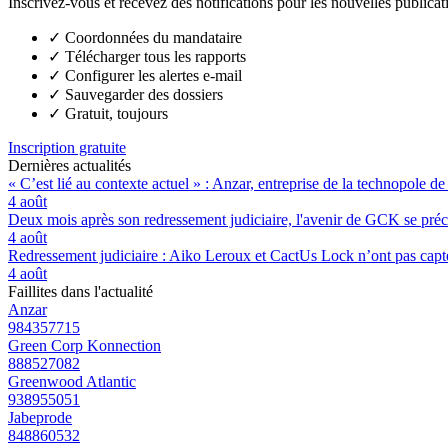
Inscrivez-vous et recevez des notifications pour les nouvelles publicat
✓
Coordonnées du mandataire
✓
Télécharger tous les rapports
✓
Configurer les alertes e-mail
✓
Sauvegarder des dossiers
✓
Gratuit, toujours
Inscription gratuite
Dernières actualités
« C’est lié au contexte actuel » : Anzar, entreprise de la technopole de
4 août
Deux mois après son redressement judiciaire, l'avenir de GCK se préc
4 août
Redressement judiciaire : Aiko Leroux et CactUs Lock n’ont pas capté
4 août
Faillites dans l'actualité
Anzar
984357715
Green Corp Konnection
888527082
Greenwood Atlantic
938955051
Jabeprode
848860532