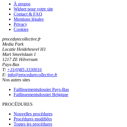
À propos
Widget pour votre site
Contact & FAQ
Mentions légales
Privacy
Cookies
procedurecollective.fr
Media Park
Locatie Heideheuvel H1
Mart Smeetslaan 1
1217 ZE Hilversum
Pays-Bas
T:
+31(0)85-3330016
E:
info@procedurecollective.fr
Nos autres sites
Faillissementsdossier
Pays-Bas
Faillissementsdossier
Belgique
PROCÉDURES
Nouvelles procédures
Procédures modifiées
Toutes les procédures