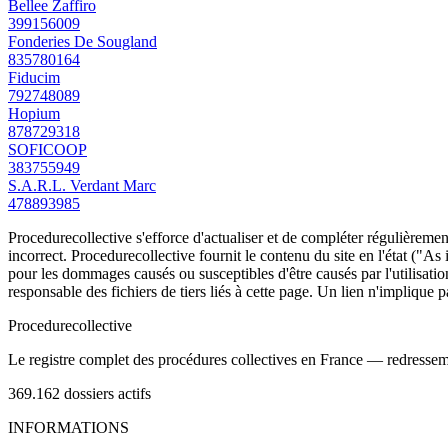
Bellee Zaffiro
399156009
Fonderies De Sougland
835780164
Fiducim
792748089
Hopium
878729318
SOFICOOP
383755949
S.A.R.L. Verdant Marc
478893985
Procedurecollective s'efforce d'actualiser et de compléter régulièrement
incorrect. Procedurecollective fournit le contenu du site en l'état ("As
pour les dommages causés ou susceptibles d'être causés par l'utilisation
responsable des fichiers de tiers liés à cette page. Un lien n'implique p
Procedure
collective
Le registre complet des procédures collectives en France — redressemen
369.162
dossiers actifs
INFORMATIONS