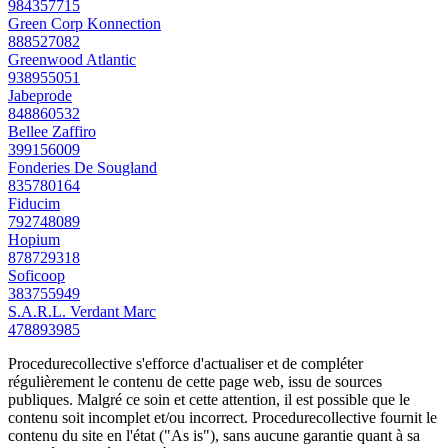
984357715
Green Corp Konnection
888527082
Greenwood Atlantic
938955051
Jabeprode
848860532
Bellee Zaffiro
399156009
Fonderies De Sougland
835780164
Fiducim
792748089
Hopium
878729318
Soficoop
383755949
S.A.R.L. Verdant Marc
478893985
Procedurecollective s'efforce d'actualiser et de compléter
régulièrement le contenu de cette page web, issu de sources
publiques. Malgré ce soin et cette attention, il est possible que le
contenu soit incomplet et/ou incorrect. Procedurecollective fournit le
contenu du site en l'état ("As is"), sans aucune garantie quant à sa