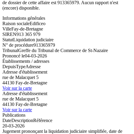
de dossier de cette affaire est 913365979. Aucun rapport n'est
(encore) disponible.
Informations générales
Raison sociale
Edificeo
Ville
Fay-de-Bretagne
SIREN
913 365 979
Statut
Liquidation judiciaire
N° de procédure
913365979
Tribunal
Greffe du Tribunal de Commerce de St-Nazaire
Prononcé le
04-03-2026
Établissements / adresses
Depuis
Type
Adresse
Adresse d'établissement
rue de Malacquet 5
44130 Fay-de-Bretagne
Voir sur la carte
Adresse d'établissement
rue de Malacquet 5
44130 Fay-de-Bretagne
Voir sur la carte
Publications
Date
Description
Référence
20-03-2026
Jugement prononçant la liquidation judiciaire simplifiée, date de