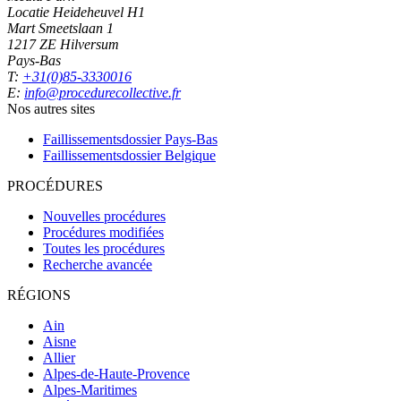
Locatie Heideheuvel H1
Mart Smeetslaan 1
1217 ZE Hilversum
Pays-Bas
T:
+31(0)85-3330016
E:
info@procedurecollective.fr
Nos autres sites
Faillissementsdossier
Pays-Bas
Faillissementsdossier
Belgique
PROCÉDURES
Nouvelles procédures
Procédures modifiées
Toutes les procédures
Recherche avancée
RÉGIONS
Ain
Aisne
Allier
Alpes-de-Haute-Provence
Alpes-Maritimes